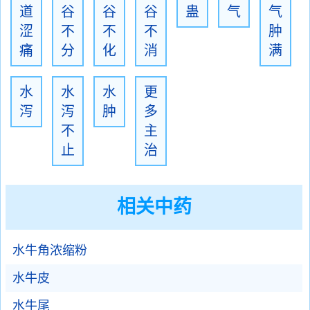
道
谷
谷
谷
蛊
气
气
涩
不
不
不
肿
痛
分
化
消
满
水
水
水
更
泻
泻
肿
多
不
主
止
治
相关中药
水牛角浓缩粉
水牛皮
水牛尾