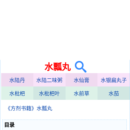
水瓢丸
水陆丹
水陆二味粥
水仙膏
水银扁丸子
水枇杷
水枇杷叶
水前草
水茄
《方剂书籍》水瓢丸
目录