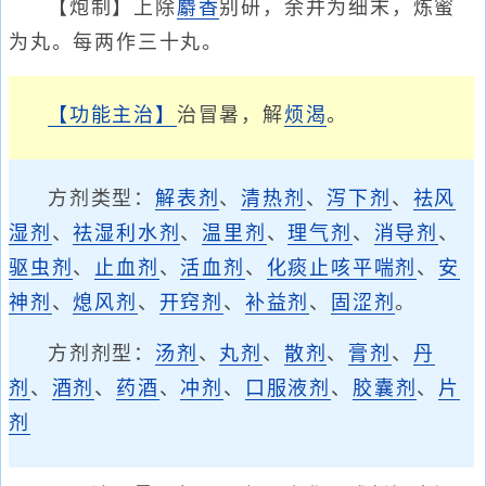
【炮制】上除
麝香
别研，余并为细末，炼蜜
为丸。每两作三十丸。
【功能主治】
治冒暑，解
烦渴
。
方剂类型：
解表剂
、
清热剂
、
泻下剂
、
祛风
湿剂
、
祛湿利水剂
、
温里剂
、
理气剂
、
消导剂
、
驱虫剂
、
止血剂
、
活血剂
、
化痰止咳平喘剂
、
安
神剂
、
熄风剂
、
开窍剂
、
补益剂
、
固涩剂
。
方剂剂型：
汤剂
、
丸剂
、
散剂
、
膏剂
、
丹
剂
、
酒剂
、
药酒
、
冲剂
、
口服液剂
、
胶囊剂
、
片
剂