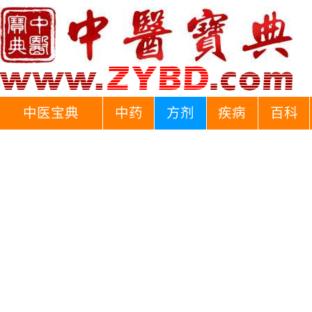
中医宝典
中药
方剂
疾病
百科