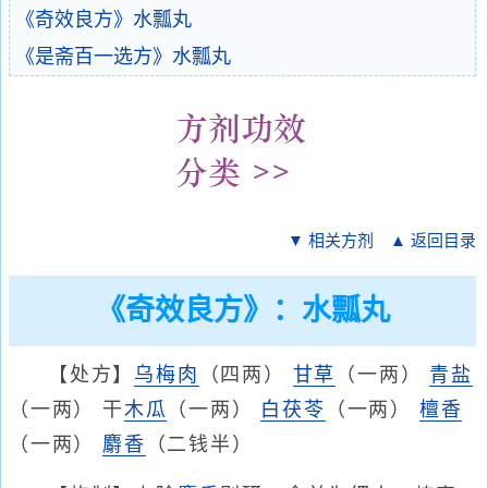
《奇效良方》水瓢丸
《是斋百一选方》水瓢丸
▼ 相关方剂
▲ 返回目录
《奇效良方》：水瓢丸
【处方】
乌梅肉
（四两）
甘草
（一两）
青盐
（一两） 干
木瓜
（一两）
白茯苓
（一两）
檀香
（一两）
麝香
（二钱半）