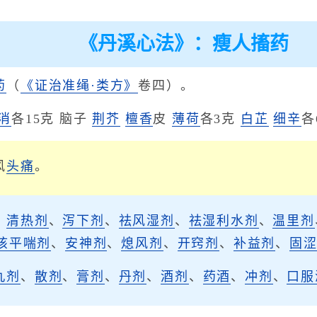
《丹溪心法》：瘦人搐药
药
（
《证治准绳·类方》
卷四）。
消
各15克 脑子
荆芥
檀香
皮
薄荷
各3克
白芷
细辛
各
风
头痛
。
、
清热剂
、
泻下剂
、
祛风湿剂
、
祛湿利水剂
、
温里剂
咳平喘剂
、
安神剂
、
熄风剂
、
开窍剂
、
补益剂
、
固
丸剂
、
散剂
、
膏剂
、
丹剂
、
酒剂
、
药酒
、
冲剂
、
口服