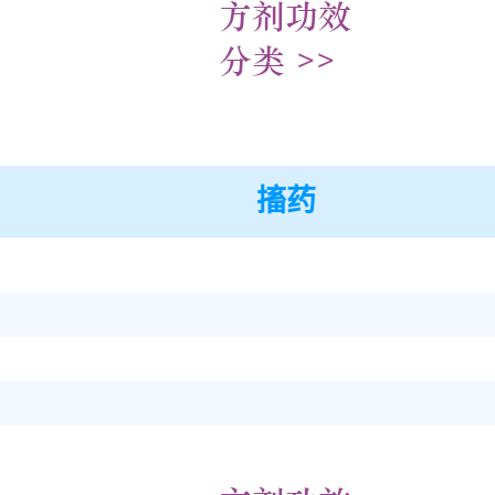
搐药
】
】
】
】