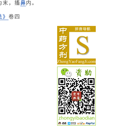
为末，搐
鼻
内。
法》
卷四