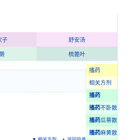
饮子
舒安汤
蕨
梳篦叶
搐药
相关方剂
搐药
搐药
不卧散
搐药
瓜蒂散
搐药
麻黄散
▼ 相关方剂
▲ 返回目录