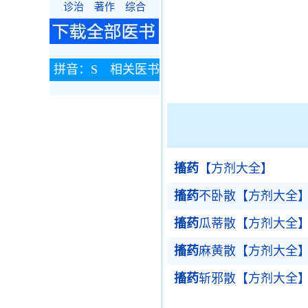
诊治
著作
综合
拼音：S 相关医书
搐药
【方剂大全】
搐药
不卧散【方剂大全
搐药
瓜蒂散【方剂大全
搐药
麻黄散【方剂大全
搐药
斩邪散【方剂大全