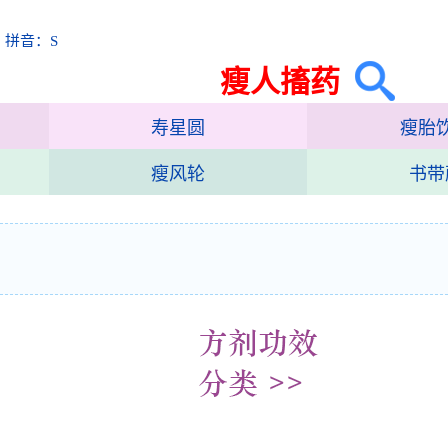
 拼音：S
瘦人搐药
寿星圆
瘦胎
瘦风轮
书带