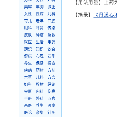
【用法用量】上药
美容
丰胸
减肥
女性
性病
儿科
【摘录】
《丹溪心
育儿
老年
口腔
眼科
耳鼻
传染
皮肤
肿瘤
急救
就医
生活
用药
药识
知识
饮食
健康
心理
四季
养生
保健
搜索
疾病
药材
方剂
本草
儿科
方言
妇科
教材
经论
金匮
内科
伤寒
手册
外科
五官
西医
养生
医案
医论
杂集
针灸