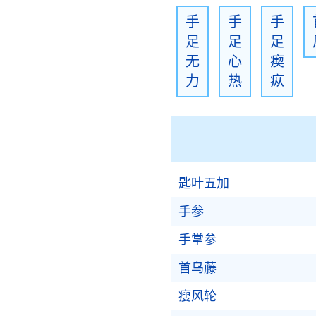
手
手
手
足
足
足
无
心
瘈
力
热
疭
匙叶五加
手参
手掌参
首乌藤
瘦风轮