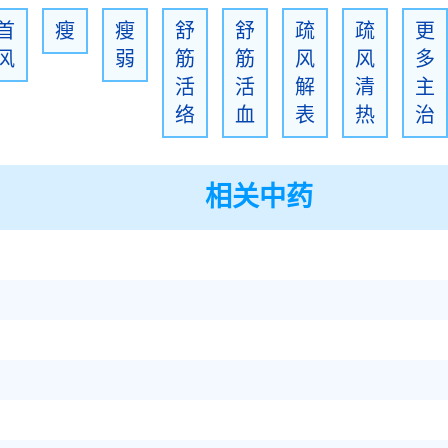
首
瘦
瘦
舒
舒
疏
疏
更
风
弱
筋
筋
风
风
多
活
活
解
清
主
络
血
表
热
治
相关中药