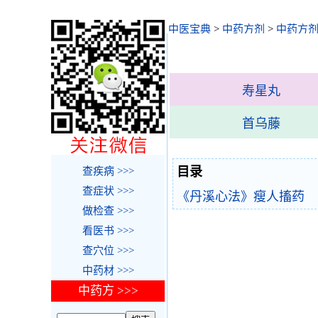
中医宝典
>
中药方剂
>
中药方剂
寿星丸
首乌藤
目录
查疾病 >>>
查症状 >>>
《丹溪心法》瘦人搐药
做检查 >>>
看医书 >>>
查穴位 >>>
中药材 >>>
中药方 >>>