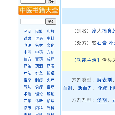
【别名】
瘦
人
搐鼻
民间
民族
典故
对联
谜语
史料
【处方】软
石膏
朴
溯源
名家
文化
中西
中药
方剂
偏方
膏药
成药
【功能主治】
治头
药茶
药酒
药浴
疗法
针灸
拔罐
方剂类型：
解表剂
推拿
刮痧
火疗
气功
食疗
自疗
血剂
、
活血剂
、
化痰止
术语
理论
辩证
方剂剂型：
汤剂
、
四诊
诊断
诊法
临床
内科
外科
男科
男性
妇科