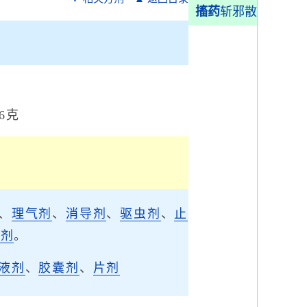
搐药
斩邪散
6克
、
理气剂
、
消导剂
、
驱虫剂
、
止
涩剂
。
液剂
、
胶囊剂
、
片剂