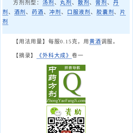
方剂剂型：
汤剂
、
丸剂
、
散剂
、
膏剂
、
丹
剂
、
酒剂
、
药酒
、
冲剂
、
口服液剂
、
胶囊剂
、
片
剂
【用法用量】每服0.15克，用
黄酒
调服。
【摘录】
《外科大成》
卷一