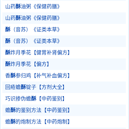
山药
酥
油粥《保健药膳》
山药
酥
油粥《保健药膳》
酥
（音苏）《证类本草》
酥
（音苏）《证类本草》
酥
炸月季花【健胃补肾偏方】
酥
炸月季花【偏方】
香
酥
参归鸡【补气补血偏方】
回疮蟾
酥
锭子【方剂大全】
巧识掺伪蟾
酥
【中药鉴别】
蟾
酥
的鉴别方法【中药鉴别】
蟾
酥
的炮制方法【中药炮制】