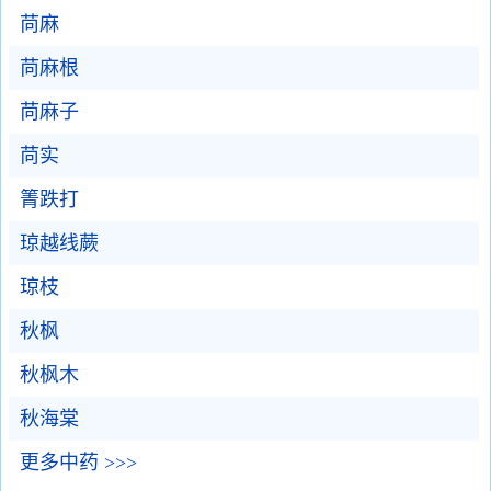
苘麻
苘麻根
苘麻子
苘实
箐跌打
琼越线蕨
琼枝
秋枫
秋枫木
秋海棠
更多中药 >>>