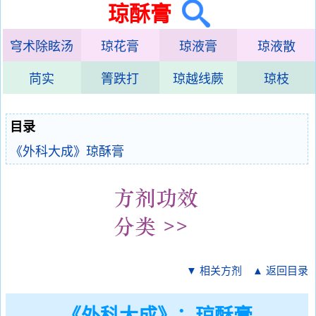
琼酥膏
穹术除眩汤
琼花膏
琼液膏
琼液散
苘实
箐跌打
琼越线蕨
琼枝
目录
《外科大成》琼酥膏
▼ 相关方剂
▲ 返回目录