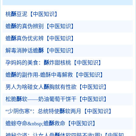
桃
酥
豆泥【中医知识】
蟾
酥
的真伪辨别【中医知识】
蟾
酥
真伪优劣辨【中医知识】
解毒消肿话蟾
酥
【中医知识】
孕妈妈的美食：
酥
炸甜核桃【中医知识】
蟾
酥
的副作用-蟾酥中毒解救【中医知识】
男人为啥碰女人
酥
胸就有性欲【中医知识】
松脆
酥
软——奶油葡萄干饼干【中医知识】
“少阴伤寒”：总统特使
酥
软两月【中医知识】
蟾蜍夺命&nbsp;蟾
酥
救命【中医知识】
神秘穴道：让女人骨
酥
体软四肢不收[图]【中医知