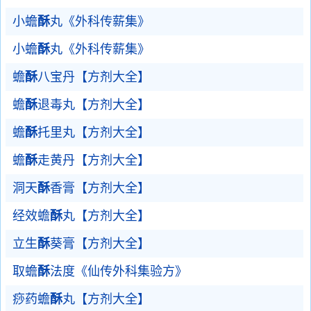
小蟾
酥
丸《外科传薪集》
小蟾
酥
丸《外科传薪集》
蟾
酥
八宝丹【方剂大全】
蟾
酥
退毒丸【方剂大全】
蟾
酥
托里丸【方剂大全】
蟾
酥
走黄丹【方剂大全】
洞天
酥
香膏【方剂大全】
经效蟾
酥
丸【方剂大全】
立生
酥
葵膏【方剂大全】
取蟾
酥
法度《仙传外科集验方》
痧药蟾
酥
丸【方剂大全】