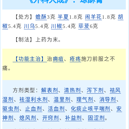
《外科大成》：琼酥膏
【处方】
蟾酥
3克
半夏
1.8克
闹羊花
1.8克
胡
椒
5.4克
川乌
5.4克
川椒
5.4克
荜茇
6克
【制法】上药为末。
【功能主治】
治
痈疽
、
疮疡
施刀前服之不
痛。
方剂类型：
解表剂
、
清热剂
、
泻下剂
、
祛风
湿剂
、
祛湿利水剂
、
温里剂
、
理气剂
、
消导剂
、
驱虫剂
、
止血剂
、
活血剂
、
化痰止咳平喘剂
、
安
神剂
、
熄风剂
、
开窍剂
、
补益剂
、
固涩剂
。