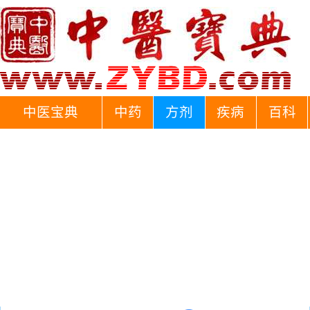
中医宝典
中药
方剂
疾病
百科