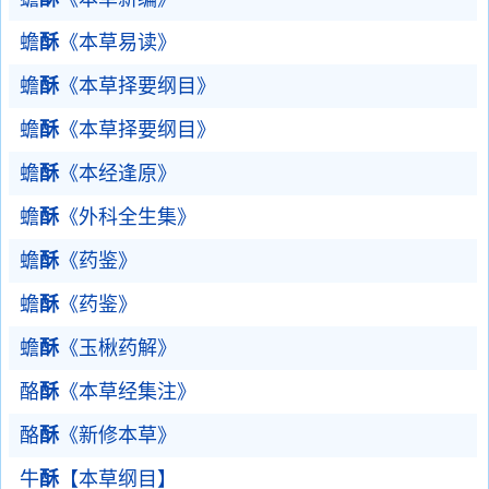
蟾
酥
《本草易读》
蟾
酥
《本草择要纲目》
蟾
酥
《本草择要纲目》
蟾
酥
《本经逢原》
蟾
酥
《外科全生集》
蟾
酥
《药鉴》
蟾
酥
《药鉴》
蟾
酥
《玉楸药解》
酪
酥
《本草经集注》
酪
酥
《新修本草》
牛
酥
【本草纲目】