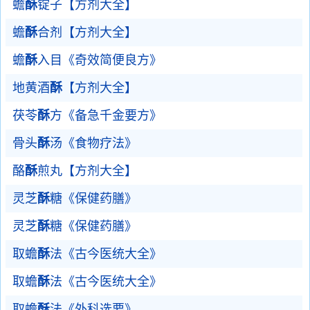
蟾
酥
锭子【方剂大全】
蟾
酥
合剂【方剂大全】
蟾
酥
入目《奇效简便良方》
地黄酒
酥
【方剂大全】
茯苓
酥
方《备急千金要方》
骨头
酥
汤《食物疗法》
酪
酥
煎丸【方剂大全】
灵芝
酥
糖《保健药膳》
灵芝
酥
糖《保健药膳》
取蟾
酥
法《古今医统大全》
取蟾
酥
法《古今医统大全》
取蟾
酥
法《外科选要》