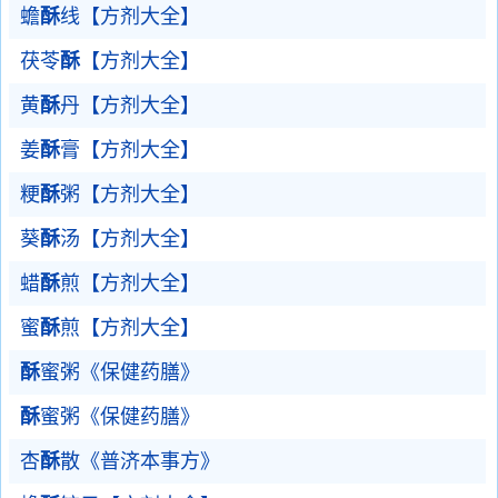
蟾
酥
线【方剂大全】
茯苓
酥
【方剂大全】
黄
酥
丹【方剂大全】
姜
酥
膏【方剂大全】
粳
酥
粥【方剂大全】
葵
酥
汤【方剂大全】
蜡
酥
煎【方剂大全】
蜜
酥
煎【方剂大全】
酥
蜜粥《保健药膳》
酥
蜜粥《保健药膳》
杏
酥
散《普济本事方》