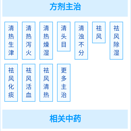
方剂主治
清
清
清
清
清
祛
祛
热
热
热
头
浊
风
风
生
泻
燥
目
不
除
津
火
湿
分
湿
祛
祛
祛
更
风
风
风
多
化
活
清
主
痰
血
热
治
相关中药