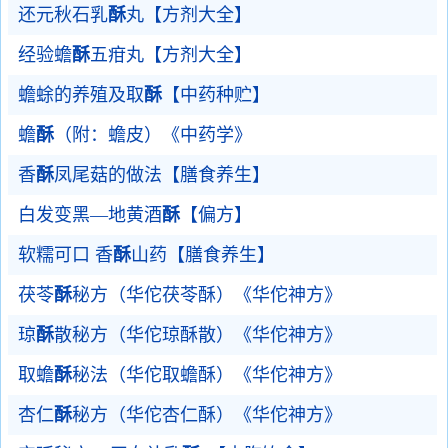
还元秋石乳
酥
丸【方剂大全】
经验蟾
酥
五疳丸【方剂大全】
蟾蜍的养殖及取
酥
【中药种贮】
蟾
酥
（附：蟾皮）《中药学》
香
酥
凤尾菇的做法【膳食养生】
白发变黑—地黄酒
酥
【偏方】
软糯可口 香
酥
山药【膳食养生】
茯苓
酥
秘方（华佗茯苓酥）《华佗神方》
琼
酥
散秘方（华佗琼酥散）《华佗神方》
取蟾
酥
秘法（华佗取蟾酥）《华佗神方》
杏仁
酥
秘方（华佗杏仁酥）《华佗神方》