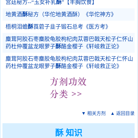
宫廷秘方--“玉女补乳
酥
”【丰胸饮食】
地黄酒
酥
秘方（华佗地黄酒酥）《华佗神方》
梧桐泪蟾
酥
莨菪子韭子锻石总考《医方考》
麋茸阿胶石枣麋胶龟胶枸杞肉苁蓉巴戟天松子仁怀山
药杜仲覆盆龙眼萝子
酥
酪金樱子《轩岐救正论》
麋茸阿胶石枣麋胶龟胶枸杞肉苁蓉巴戟天松子仁怀山
药杜仲覆盆龙眼萝子
酥
酪金樱子《轩岐救正论》
▼ 相关方剂
▲ 返回目录
酥 知识