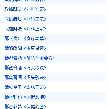
取蟾
酥
法《外科选要》
取蟾
酥
法《外科正宗》
取蟾
酥
法《外科正宗》
酥
〈寒〉《食疗本草》
酥
酪醍醐《本草易读》
酥
蜜膏酒《备急千金要方》
酥
蜜膏酒《汤头歌诀》
酥
蜜膏酒《汤头歌诀》
酥
皮奄子《饮膳正要》
酥
香鹌鹑《保健药膳》
酥
香鹌鹑《保健药膳》