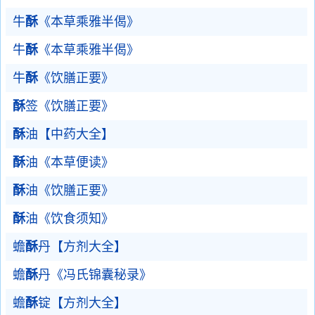
牛
酥
《本草乘雅半偈》
牛
酥
《本草乘雅半偈》
牛
酥
《饮膳正要》
酥
签《饮膳正要》
酥
油【中药大全】
酥
油《本草便读》
酥
油《饮膳正要》
酥
油《饮食须知》
蟾
酥
丹【方剂大全】
蟾
酥
丹《冯氏锦囊秘录》
蟾
酥
锭【方剂大全】