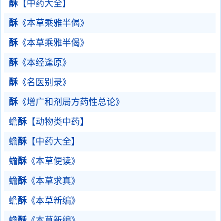
酥
【中药大全】
酥
《本草乘雅半偈》
酥
《本草乘雅半偈》
酥
《本经逢原》
酥
《名医别录》
酥
《增广和剂局方药性总论》
蟾
酥
【动物类中药】
蟾
酥
【中药大全】
蟾
酥
《本草便读》
蟾
酥
《本草求真》
蟾
酥
《本草新编》
蟾
酥
《本草新编》