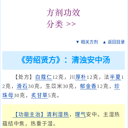
▼ 相关方剂
▲ 返回目录
《劳绍贤方》：清浊安中汤
【处方】
白蔻仁
12克，川
厚朴
12克，法
半夏
1
2克，
滑石
30克，生苡米30克，
郁金香
12克，
珍
珠母
30克，
炙甘草
5克。
【功能主治】
清利湿热
，
理气
安中。主湿热
蕴结中焦，热重于湿。