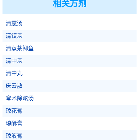
相关方剂
清震汤
清镇汤
清蒸茶鲫鱼
清中汤
清中丸
庆云散
穹术除眩汤
琼花膏
琼酥膏
琼液膏