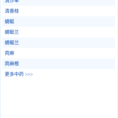
清沙草
清香桂
蜻蜓
蜻蜓兰
蜻蜒兰
苘麻
苘麻根
更多中药 >>>