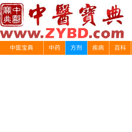
中医宝典
中药
方剂
疾病
百科