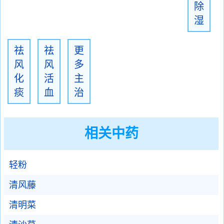
除
湿
祛
祛
更
风
风
多
化
活
主
痰
血
治
相关中药
轻粉
清风藤
清明菜