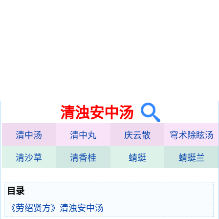
清浊安中汤
清中汤
清中丸
庆云散
穹术除眩汤
清沙草
清香桂
蜻蜓
蜻蜓兰
目录
《劳绍贤方》清浊安中汤