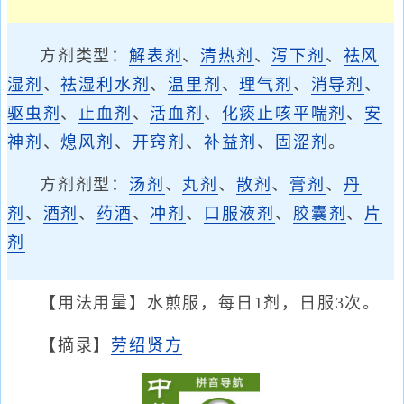
方剂类型：
解表剂
、
清热剂
、
泻下剂
、
祛风
湿剂
、
祛湿利水剂
、
温里剂
、
理气剂
、
消导剂
、
驱虫剂
、
止血剂
、
活血剂
、
化痰止咳平喘剂
、
安
神剂
、
熄风剂
、
开窍剂
、
补益剂
、
固涩剂
。
方剂剂型：
汤剂
、
丸剂
、
散剂
、
膏剂
、
丹
剂
、
酒剂
、
药酒
、
冲剂
、
口服液剂
、
胶囊剂
、
片
剂
【用法用量】水煎服，每日1剂，日服3次。
【摘录】
劳绍贤方