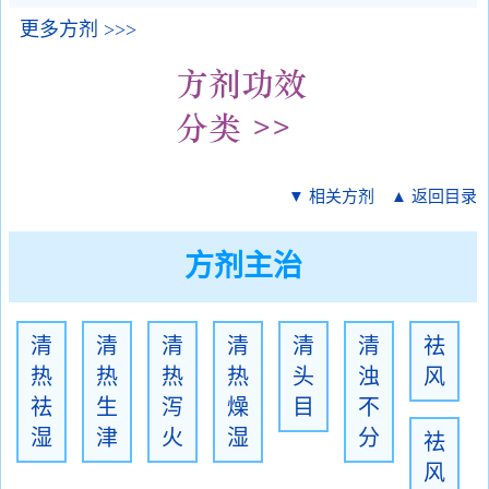
更多方剂 >>>
▼ 相关方剂
▲ 返回目录
方剂主治
清
清
清
清
清
清
祛
热
热
热
热
头
浊
风
祛
生
泻
燥
目
不
湿
津
火
湿
分
祛
风