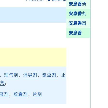
安息香
汤
安息香
丸
安息香
圆
安息香
、
理气剂
、
消导剂
、
驱虫剂
、
止
涩剂
。
液剂
、
胶囊剂
、
片剂