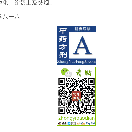
磨化，涂奶上及焚烟。
卷八十八