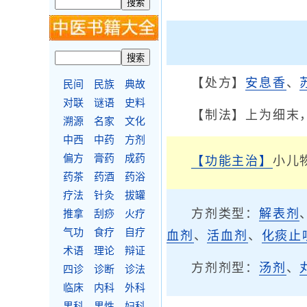
【处方】
安息香
、
民间
民族
典故
对联
谜语
史料
【制法】上为细末
溯源
名家
文化
中西
中药
方剂
偏方
膏药
成药
【功能主治】
小儿
药茶
药酒
药浴
疗法
针灸
拔罐
方剂类型：
解表剂
推拿
刮痧
火疗
气功
食疗
自疗
血剂
、
活血剂
、
化痰止
术语
理论
辩证
方剂剂型：
汤剂
、
四诊
诊断
诊法
临床
内科
外科
男科
男性
妇科