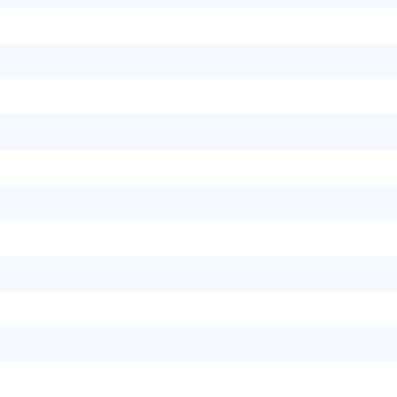
》
》
》