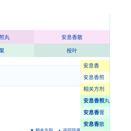
煎丸
安息香散
果
桉叶
安息香
安息香煎
相关方剂
安息香煎
丸
安息香
膏
安息香
散
▼ 相关方剂
▲ 返回目录