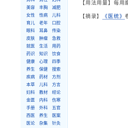
【用法用量】每用
美容
丰胸
减肥
女性
性病
儿科
【摘录】
《医统》
育儿
老年
口腔
眼科
耳鼻
传染
皮肤
肿瘤
急救
就医
生活
用药
药识
知识
饮食
健康
心理
四季
养生
保健
搜索
疾病
药材
方剂
本草
儿科
方言
妇科
教材
经论
金匮
内科
伤寒
手册
外科
五官
西医
养生
医案
医论
杂集
针灸