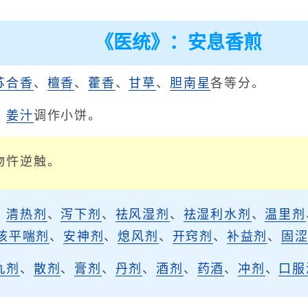
《医统》：安息香煎
苏合香
、
檀香
、
藿香
、
甘草
、
胆南星
各等分。
，
姜汁
调作小饼。
物忤逆触。
、
清热剂
、
泻下剂
、
祛风湿剂
、
祛湿利水剂
、
温里剂
咳平喘剂
、
安神剂
、
熄风剂
、
开窍剂
、
补益剂
、
固
丸剂
、
散剂
、
膏剂
、
丹剂
、
酒剂
、
药酒
、
冲剂
、
口服