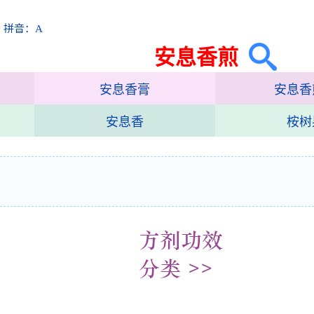
 拼音：A
安息香煎
安息香膏
安息香
安息香
桉树