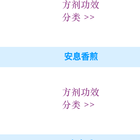
安息香煎
】