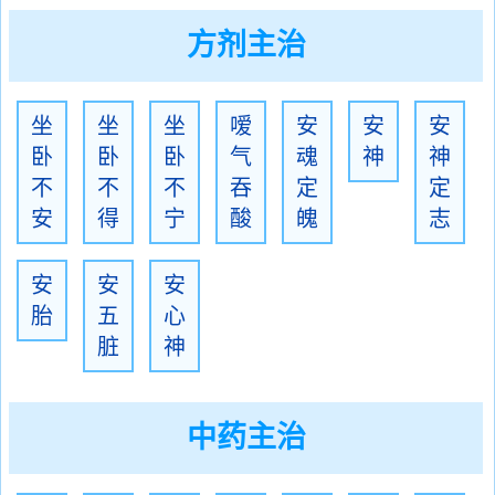
方剂主治
坐
坐
坐
嗳
安
安
安
卧
卧
卧
气
魂
神
神
不
不
不
吞
定
定
安
得
宁
酸
魄
志
安
安
安
胎
五
心
脏
神
中药主治