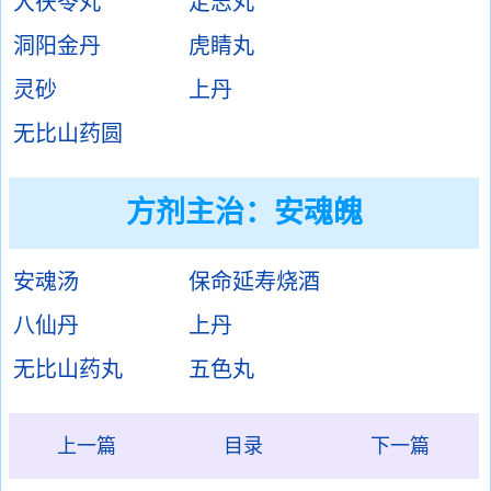
大茯苓丸
定志丸
洞阳金丹
虎睛丸
灵砂
上丹
无比山药圆
方剂主治：
安魂魄
安魂汤
保命延寿烧酒
八仙丹
上丹
无比山药丸
五色丸
上一篇
目录
下一篇