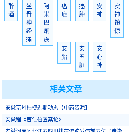
醉
坐
阿
癌
癌
安
安
酒
骨
米
症
肿
神
神
神
巴
镇
经
痢
惊
痛
疾
安
安
安
胎
五
心
脏
神
相关文章
安徽亳州桔梗近期动态【中药资源】
安徽程《曹仁伯医案论》
安徽河南河北江苏四川排在流脑发病前五位【传染