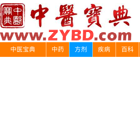
中医宝典
中药
方剂
疾病
百科