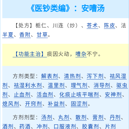
《医钞类编》：安嘈汤
【处方】栀仁、川连（炒）、
苍术
、
陈皮
、法
半夏
、
香附
、
甘草
。
【功能主治】
痰因火动，
嘈杂
不宁。
方剂类型：
解表剂
、
清热剂
、
泻下剂
、
祛风湿
剂
、
祛湿利水剂
、
温里剂
、
理气剂
、
消导剂
、
驱虫
剂
、
止血剂
、
活血剂
、
化痰止咳平喘剂
、
安神剂
、
熄风剂
、
开窍剂
、
补益剂
、
固涩剂
。
方剂剂型：
汤剂
、
丸剂
、
散剂
、
膏剂
、
丹剂
、
酒剂
、
药酒
、
冲剂
、
口服液剂
、
胶囊剂
、
片剂