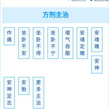
方剂主治
作
坐
坐
坐
嗳
安
安
痛
卧
卧
卧
气
魂
魂
不
不
不
吞
定
魄
安
得
宁
酸
魄
安
神
安
安
更
神
胎
多
定
主
志
治