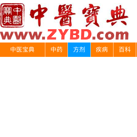
中医宝典
中药
方剂
疾病
百科