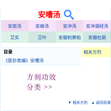
安嘈汤
安斑汤
安崩汤
安冲汤
安冲调经汤
艾实
艾叶
安徽刺黄柏
安徽杜鹃
目录
相关方剂
《医钞类编》安嘈汤
▼ 相关方剂
▲ 返回目录