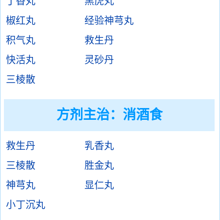
丁香丸
黑虎丸
椒红丸
经验神芎丸
积气丸
救生丹
快活丸
灵砂丹
三棱散
方剂主治：
消酒食
救生丹
乳香丸
三棱散
胜金丸
神芎丸
显仁丸
小丁沉丸