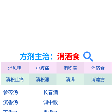
方剂主治：
消酒食
消风壅
小腹痛
消积滞
消宿食
消积止痛
消积滞
消渴
消瘰疬
参苓汤
长春酒
沉香汤
调中散