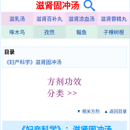
滋肾固冲汤
滋乳汤
滋肾百补丸
滋肾凉血汤
滋肾蓉精丸
啄木鸟
孜然
鲻鱼
子楝树根
目录
《妇产科学》滋肾固冲汤
▼ 相关方剂
▲ 返回目录