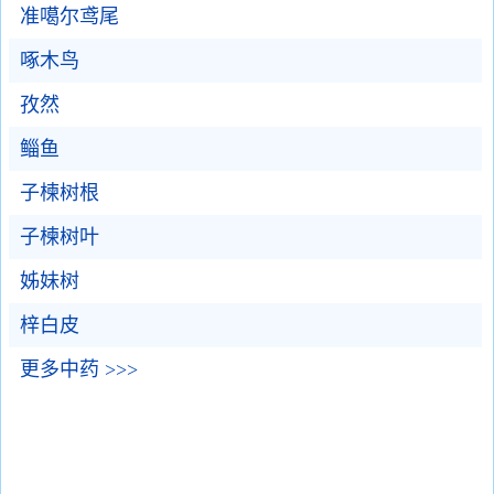
准噶尔鸢尾
啄木鸟
孜然
鲻鱼
子楝树根
子楝树叶
姊妹树
梓白皮
更多中药 >>>