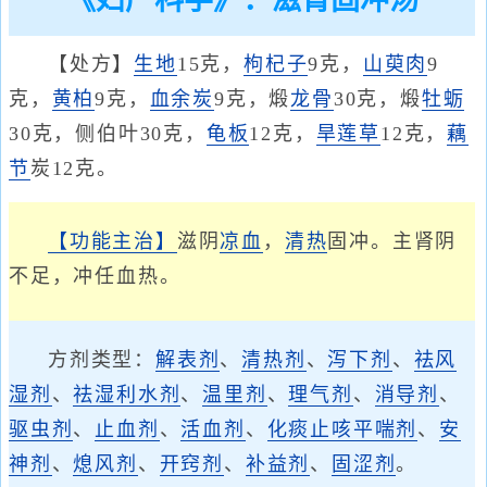
《妇产科学》：滋肾固冲汤
【处方】
生地
15克，
枸杞子
9克，
山萸肉
9
克，
黄柏
9克，
血余炭
9克，煅
龙骨
30克，煅
牡蛎
30克，侧伯叶30克，
龟板
12克，
旱莲草
12克，
藕
节
炭12克。
【功能主治】
滋阴
凉血
，
清热
固冲。主肾阴
不足，冲任血热。
方剂类型：
解表剂
、
清热剂
、
泻下剂
、
祛风
湿剂
、
祛湿利水剂
、
温里剂
、
理气剂
、
消导剂
、
驱虫剂
、
止血剂
、
活血剂
、
化痰止咳平喘剂
、
安
神剂
、
熄风剂
、
开窍剂
、
补益剂
、
固涩剂
。