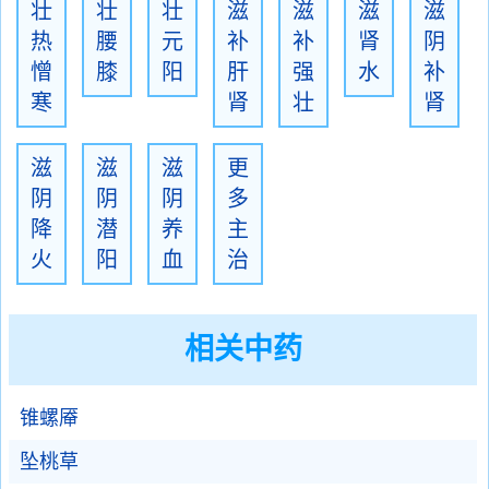
壮
壮
壮
滋
滋
滋
滋
热
腰
元
补
补
肾
阴
憎
膝
阳
肝
强
水
补
寒
肾
壮
肾
滋
滋
滋
更
阴
阴
阴
多
降
潜
养
主
火
阳
血
治
相关中药
锥螺厣
坠桃草