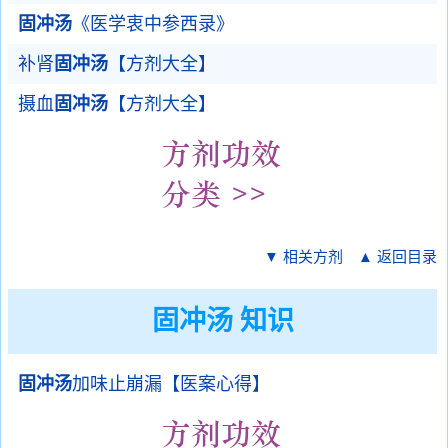
固冲汤
《医学衷中参西录》
补肾
固冲汤
【方剂大全】
摄血
固冲汤
【方剂大全】
▼ 相关方剂
▲ 返回目录
固冲汤 知识
固冲汤
加味止崩漏【医案心得】