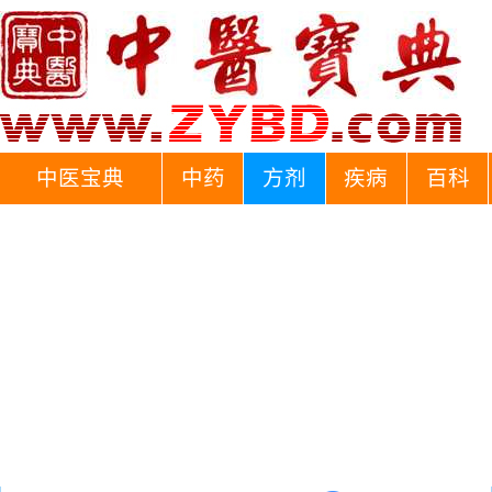
中医宝典
中药
方剂
疾病
百科