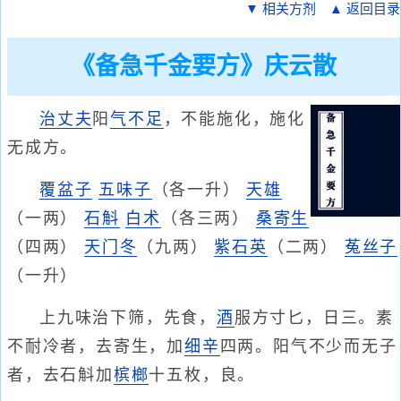
▼ 相关方剂
▲ 返回目录
《备急千金要方》庆云散
治丈夫
阳
气不足
，不能施化，施化
无成方。
覆盆子
五味子
（各一升）
天雄
（一两）
石斛
白术
（各三两）
桑寄生
（四两）
天门冬
（九两）
紫石英
（二两）
菟丝子
（一升）
上九味治下筛，先食，
酒
服方寸匕，日三。素
不耐冷者，去寄生，加
细辛
四两。阳气不少而无子
者，去石斛加
槟榔
十五枚，良。