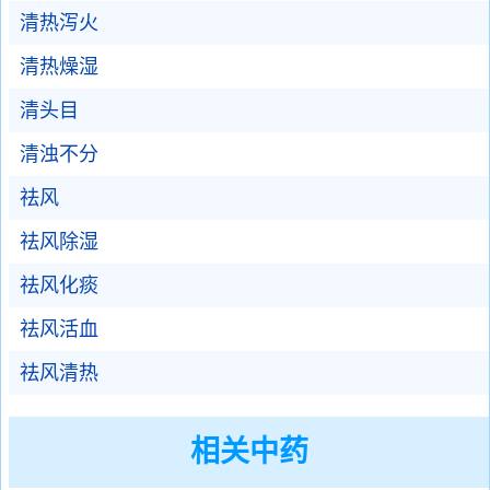
清热泻火
清热燥湿
清头目
清浊不分
祛风
祛风除湿
祛风化痰
祛风活血
祛风清热
相关中药