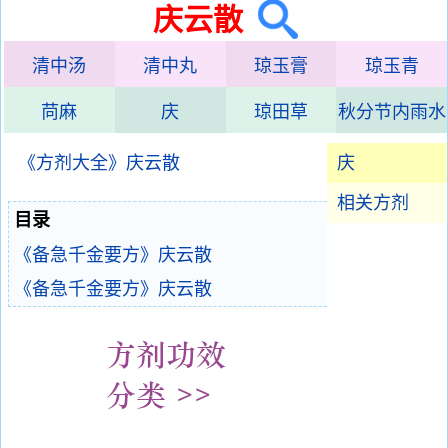
庆云散
清中汤
清中丸
琼玉膏
琼玉青
苘麻
庆
琼田草
秋分节内雨水
《方剂大全》庆云散
庆
相关方剂
目录
《备急千金要方》庆云散
《备急千金要方》庆云散