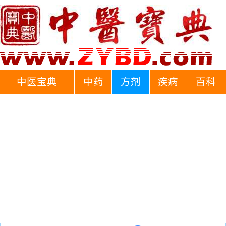
中医宝典
中药
方剂
疾病
百科