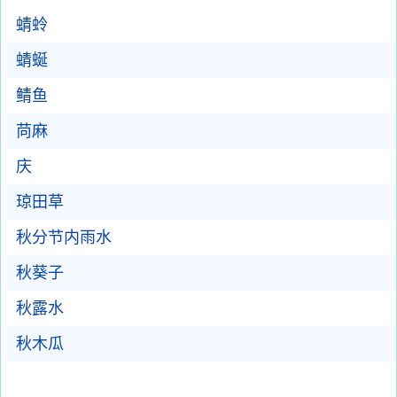
蜻蛉
蜻蜒
鲭鱼
苘麻
庆
琼田草
秋分节内雨水
秋葵子
秋露水
秋木瓜