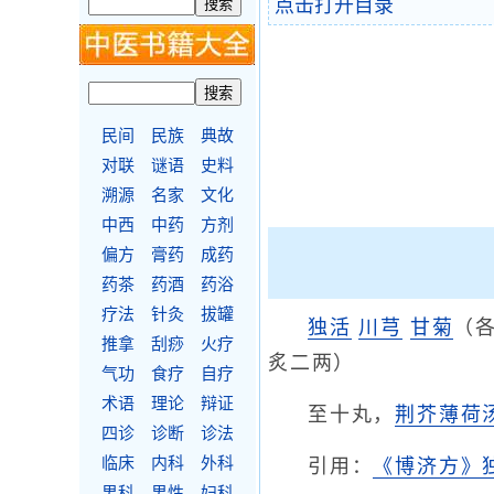
点击打开目录
民间
民族
典故
对联
谜语
史料
溯源
名家
文化
中西
中药
方剂
偏方
膏药
成药
药茶
药酒
药浴
疗法
针灸
拔罐
独活
川芎
甘菊
（各
推拿
刮痧
火疗
炙二两）
气功
食疗
自疗
术语
理论
辩证
至十丸，
荆芥薄荷
四诊
诊断
诊法
临床
内科
外科
引用：
《博济方》
男科
男性
妇科