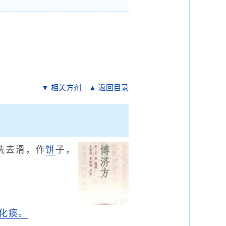
▼ 相关方剂
▲ 返回目录
洗去滑，作
饼
子，
化痰。