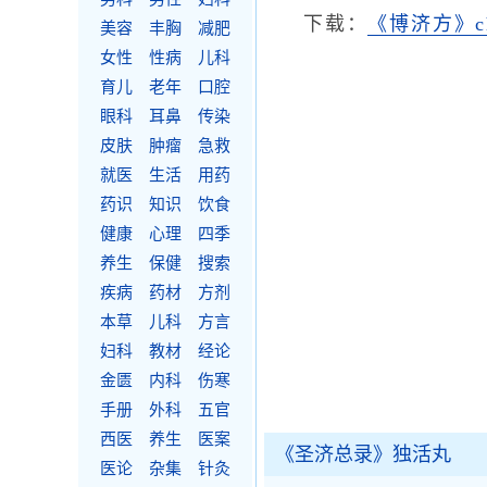
下载：
《博济方》c
美容
丰胸
减肥
女性
性病
儿科
育儿
老年
口腔
眼科
耳鼻
传染
皮肤
肿瘤
急救
就医
生活
用药
药识
知识
饮食
健康
心理
四季
养生
保健
搜索
疾病
药材
方剂
本草
儿科
方言
妇科
教材
经论
金匮
内科
伤寒
手册
外科
五官
西医
养生
医案
《圣济总录》独活丸
医论
杂集
针灸