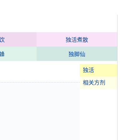
饮
独活煮散
蜂
独脚仙
独活
相关方剂