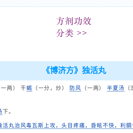
《博济方》独活丸
一两） 干
蝎
（一分，炒）
防风
（一两）
半夏汤
（
汤
下。
独活丸治风毒瓦斯上攻，头目疼痛，昏眩不快，利膈