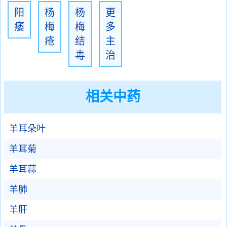
阳
杨
杨
更
痿
梅
梅
多
疮
结
主
毒
治
相关中药
羊耳朵叶
羊耳菊
羊耳蒜
羊肺
羊肝