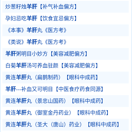
炒葱籽烛
羊肝
【补气补血偏方】
孕妇忌吃
羊肝
【饮食宜忌偏方】
《本事》
羊肝
丸《医方考》
《类说》
羊肝
丸《医方考》
羊肝
粥明目小妙方【美容减肥偏方】
白菊
羊肝
汤可养血驻颜【美容减肥偏方】
黄连
羊肝
丸（扁鹊制药）【眼科中成药】
羊肝
---补血又可明目【中医食疗药食同源】
黄连
羊肝
丸（景忠山国药）【眼科中成药】
黄连
羊肝
丸（御室金丹药业）【眼科中成药】
黄连
羊肝
丸（圣大（唐山）药业）【眼科中成药】