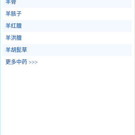
羊骨
羊胲子
羊红膻
羊洪膻
羊胡髭草
更多中药 >>>