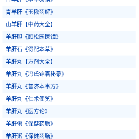
青
羊肝
《玉楸药解》
山
羊肝
【中药大全】
羊肝
胆《顾松园医镜》
羊肝
石《得配本草》
羊肝
丸【方剂大全】
羊肝
丸《冯氏锦囊秘录》
羊肝
丸《普济本事方》
羊肝
丸《仁术便览》
羊肝
丸《医方论》
羊肝
粥《保健药膳》
羊肝
粥《保健药膳》