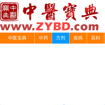
中医宝典
中药
方剂
疾病
百科