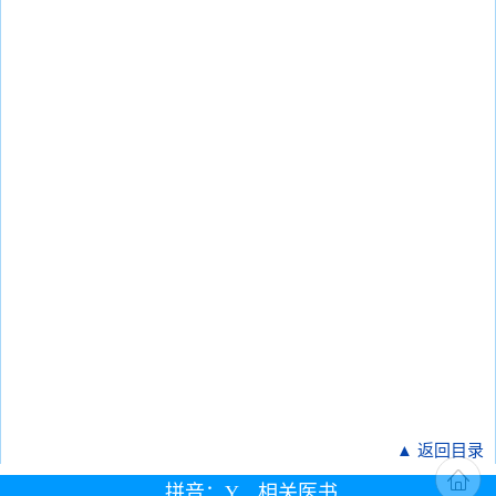
▲ 返回目录
拼音：Y 相关医书