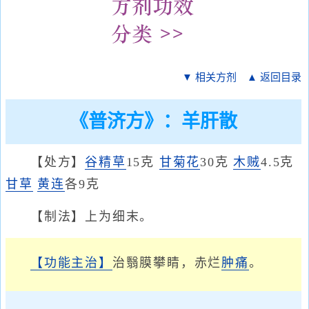
▼ 相关方剂
▲ 返回目录
《普济方》：羊肝散
【处方】
谷精草
15克
甘菊花
30克
木贼
4.5克
甘草
黄连
各9克
【制法】上为细末。
【功能主治】
治翳膜攀睛，赤烂
肿痛
。