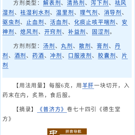
方剂类型：
解表剂
、
清热剂
、
泻下剂
、
祛风
湿剂
、
祛湿利水剂
、
温里剂
、
理气剂
、
消导剂
、
驱虫剂
、
止血剂
、
活血剂
、
化痰止咳平喘剂
、
安
神剂
、
熄风剂
、
开窍剂
、
补益剂
、
固涩剂
。
方剂剂型：
汤剂
、
丸剂
、
散剂
、
膏剂
、
丹
剂
、
酒剂
、
药酒
、
冲剂
、
口服液剂
、
胶囊剂
、
片
剂
【用法用量】每服6克，用
羊肝
一块切开，入
药末在内，炙熟，食后服。
【摘录】
《普济方》
卷七十四引《德生堂
方》