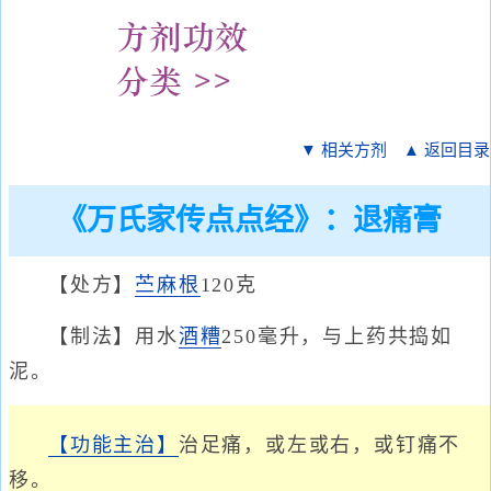
▼ 相关方剂
▲ 返回目录
《万氏家传点点经》：退痛膏
【处方】
苎麻根
120克
【制法】用水
酒糟
250毫升，与上药共捣如
泥。
【功能主治】
治足痛，或左或右，或钉痛不
移。