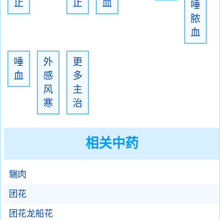
止
止
血
唾
脓
血
唾
外
更
血
感
多
风
主
寒
治
相关中药
貒肉
团花
团花龙船花