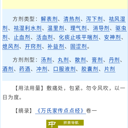
方剂类型：
解表剂
、
清热剂
、
泻下剂
、
祛风湿
剂
、
祛湿利水剂
、
温里剂
、
理气剂
、
消导剂
、
驱虫
剂
、
止血剂
、
活血剂
、
化痰止咳平喘剂
、
安神剂
、
熄风剂
、
开窍剂
、
补益剂
、
固涩剂
。
方剂剂型：
汤剂
、
丸剂
、
散剂
、
膏剂
、
丹剂
、
酒剂
、
药酒
、
冲剂
、
口服液剂
、
胶囊剂
、
片剂
【用法用量】敷痛处，包紧。勿令风吹，以一
日为度。
【摘录】
《万氏家传点点经》
卷一