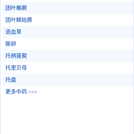
团叶槲蕨
团叶鳞始蕨
退血草
豚卵
托柄菝葜
托里贝母
托盘
更多中药 >>>