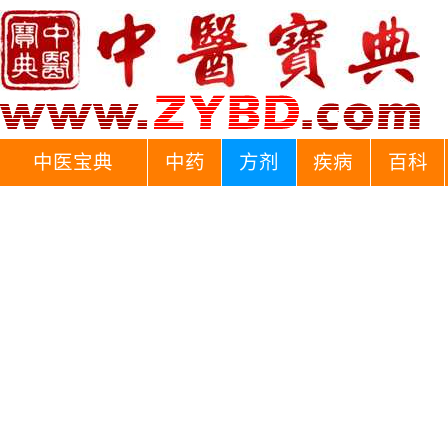
中医宝典
中药
方剂
疾病
百科