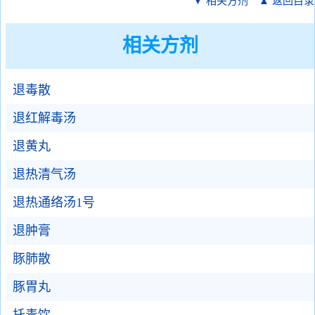
▼ 相关方剂
▲ 返回目录
相关方剂
退毒散
退红解毒汤
退黄丸
退热清气汤
退热通络汤1号
退肿膏
豚肺散
豚胃丸