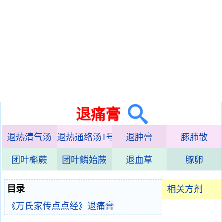
退痛膏
退热清气汤
退热通络汤1号
退肿膏
豚肺散
团叶槲蕨
团叶鳞始蕨
退血草
豚卵
目录
相关方剂
《万氏家传点点经》退痛膏