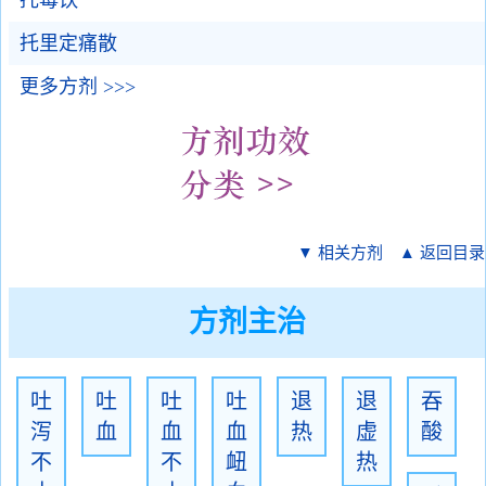
托毒饮
托里定痛散
更多方剂 >>>
▼ 相关方剂
▲ 返回目录
方剂主治
吐
吐
吐
吐
退
退
吞
泻
血
血
血
热
虚
酸
不
不
衄
热