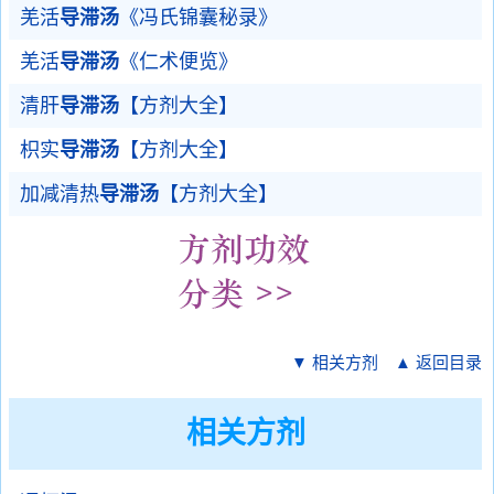
羌活
导滞汤
《冯氏锦囊秘录》
羌活
导滞汤
《仁术便览》
清肝
导滞汤
【方剂大全】
枳实
导滞汤
【方剂大全】
加减清热
导滞汤
【方剂大全】
▼ 相关方剂
▲ 返回目录
相关方剂