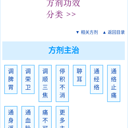
▼ 相关方剂
▲ 返回目录
方剂主治
调
调
调
停
聤
通
通
脾
荣
顺
积
耳
经
络
胃
卫
三
不
络
止
焦
消
痛
通
通
痛
更
身
血
不
多