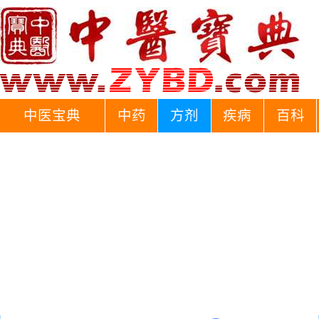
中医宝典
中药
方剂
疾病
百科