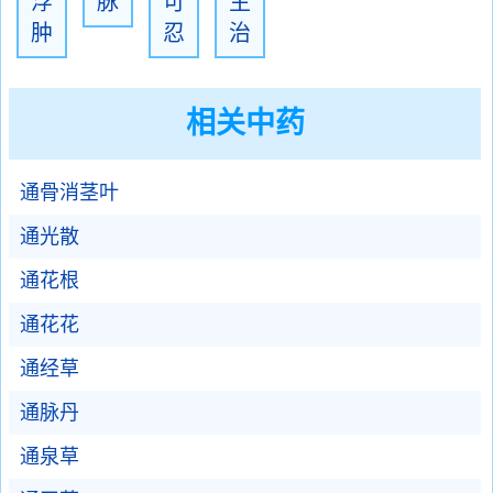
浮
脉
可
主
肿
忍
治
相关中药
通骨消茎叶
通光散
通花根
通花花
通经草
通脉丹
通泉草