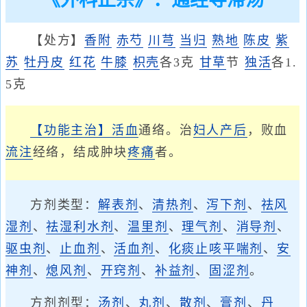
《外科正宗》：通经导滞汤
【处方】
香附
赤芍
川芎
当归
熟地
陈皮
紫
苏
牡丹皮
红花
牛膝
枳壳
各3克
甘草
节
独活
各1.
5克
【功能主治】
活血
通络。治
妇人产后
，败血
流注
经络，结成肿块
疼痛
者。
方剂类型：
解表剂
、
清热剂
、
泻下剂
、
祛风
湿剂
、
祛湿利水剂
、
温里剂
、
理气剂
、
消导剂
、
驱虫剂
、
止血剂
、
活血剂
、
化痰止咳平喘剂
、
安
神剂
、
熄风剂
、
开窍剂
、
补益剂
、
固涩剂
。
方剂剂型：
汤剂
、
丸剂
、
散剂
、
膏剂
、
丹