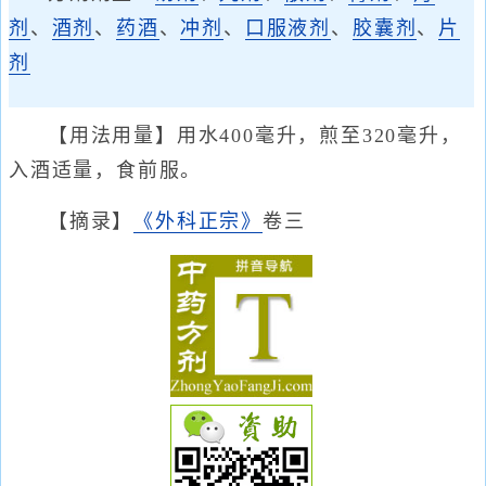
剂
、
酒剂
、
药酒
、
冲剂
、
口服液剂
、
胶囊剂
、
片
剂
【用法用量】用水400毫升，煎至320毫升，
入酒适量，食前服。
【摘录】
《外科正宗》
卷三