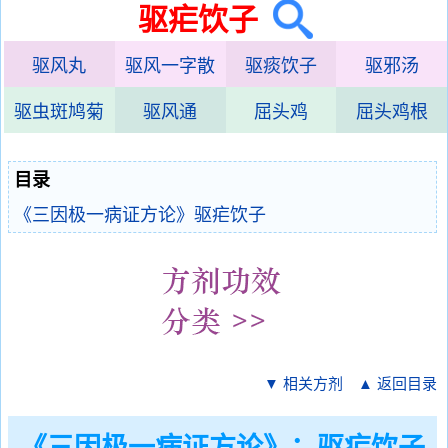
驱疟饮子
驱风丸
驱风一字散
驱痰饮子
驱邪汤
驱虫斑鸠菊
驱风通
屈头鸡
屈头鸡根
目录
《三因极一病证方论》驱疟饮子
▼ 相关方剂
▲ 返回目录