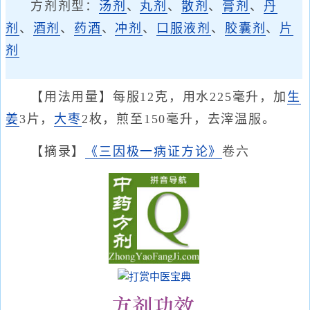
方剂剂型：
汤剂
、
丸剂
、
散剂
、
膏剂
、
丹
剂
、
酒剂
、
药酒
、
冲剂
、
口服液剂
、
胶囊剂
、
片
剂
【用法用量】每服12克，用水225毫升，加
生
姜
3片，
大枣
2枚，煎至150毫升，去滓温服。
【摘录】
《三因极一病证方论》
卷六