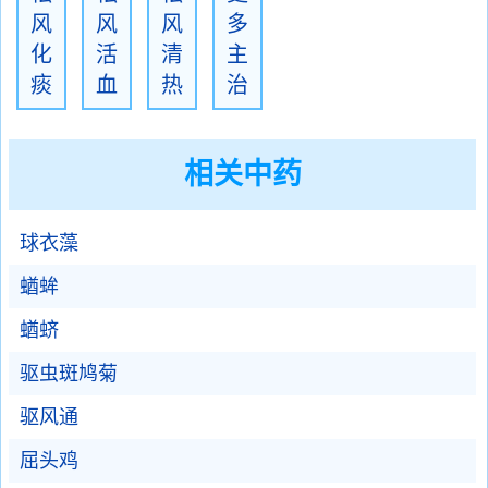
风
风
风
多
化
活
清
主
痰
血
热
治
相关中药
球衣藻
蝤蛑
蝤蛴
驱虫斑鸠菊
驱风通
屈头鸡