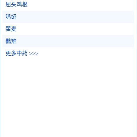
屈头鸡根
鸲鹆
瞿麦
鸜雉
更多中药 >>>