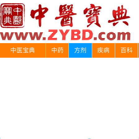
中医宝典
中药
方剂
疾病
百科