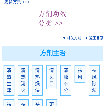
更多方剂 >>>
▼ 相关方剂
▲ 返回目录
方剂主治
清
清
清
清
清
祛
祛
热
热
热
头
浊
风
风
生
泻
燥
目
不
除
津
火
湿
分
湿
祛
祛
祛
更