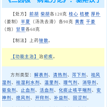
《三因极一病证方论》：驱疟饮子
【处方】
前胡
柴胡
各120克
桂心
桔梗
厚朴
（姜制）
半夏
（汤洗去滑）各90克
黄耆
干姜
（炮）
甘草
各60克
【制法】上药
锉散
。
【功能主治】
治
疟疾
。
方剂类型：
解表剂
、
清热剂
、
泻下剂
、
祛风
湿剂
、
祛湿利水剂
、
温里剂
、
理气剂
、
消导剂
、
驱虫剂
、
止血剂
、
活血剂
、
化痰止咳平喘剂
、
安
神剂
、
熄风剂
、
开窍剂
、
补益剂
、
固涩剂
。