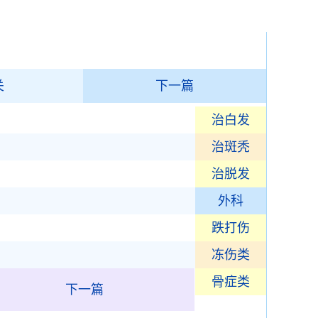
关
下一篇
治白发
治斑秃
治脱发
外科
跌打伤
冻伤类
骨症类
下一篇