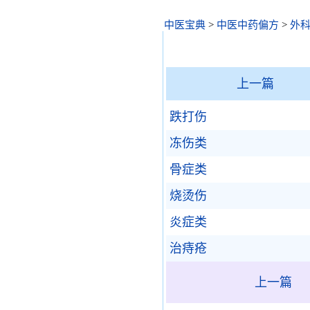
中医宝典
>
中医中药偏方
>
外
上一篇
跌打伤
冻伤类
骨症类
烧烫伤
炎症类
治痔疮
上一篇