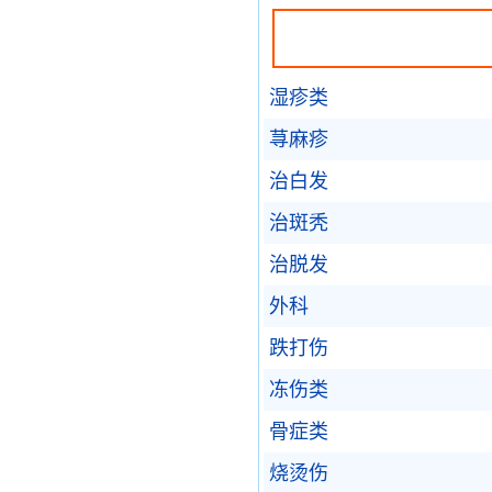
湿疹类
荨麻疹
治白发
治斑秃
治脱发
外科
跌打伤
冻伤类
骨症类
烧烫伤