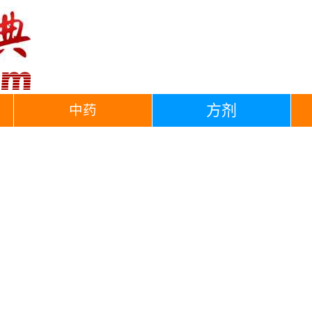
方剂
中药