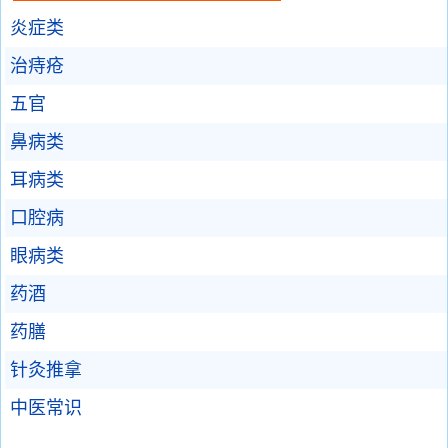
炎症类
治痔疮
五官
鼻病类
耳病类
口腔病
眼病类
药酒
药膳
针灸推拿
中医常识