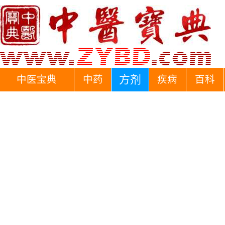
方剂
中医宝典
中药
疾病
百科