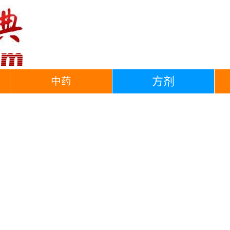
方剂
中药