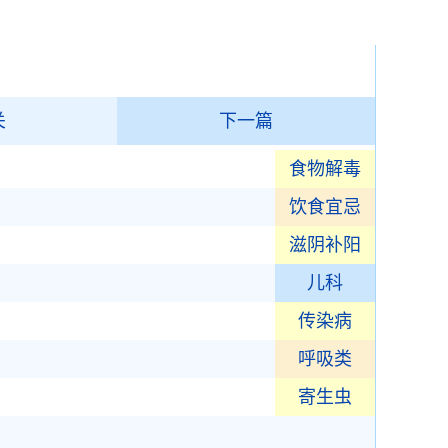
关
下一篇
食物解毒
饮食宜忌
滋阴补阳
儿科
传染病
呼吸类
寄生虫