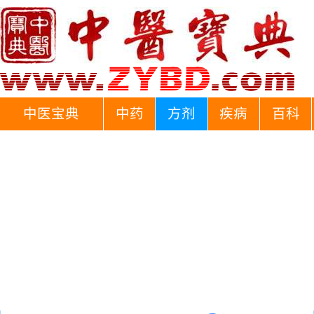
中医宝典
中药
方剂
疾病
百科