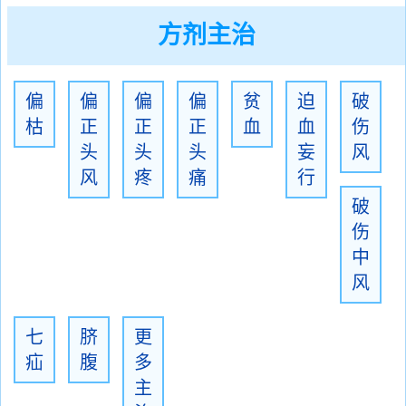
方剂主治
偏
偏
偏
偏
贫
迫
破
枯
正
正
正
血
血
伤
头
头
头
妄
风
风
疼
痛
行
破
伤
中
风
七
脐
更
疝
腹
多
主