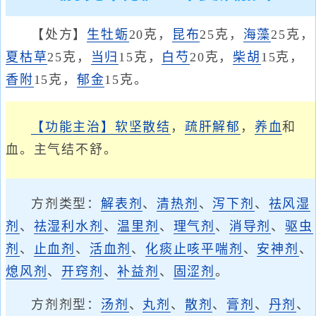
【处方】
生牡蛎
20克，
昆布
25克，
海藻
25克，
夏枯草
25克，
当归
15克，
白芍
20克，
柴胡
15克，
香附
15克，
郁金
15克。
【功能主治】
软坚散结
，
疏肝解郁
，
养血
和
血。主气结不舒。
方剂类型：
解表剂
、
清热剂
、
泻下剂
、
祛风湿
剂
、
祛湿利水剂
、
温里剂
、
理气剂
、
消导剂
、
驱虫
剂
、
止血剂
、
活血剂
、
化痰止咳平喘剂
、
安神剂
、
熄风剂
、
开窍剂
、
补益剂
、
固涩剂
。
方剂剂型：
汤剂
、
丸剂
、
散剂
、
膏剂
、
丹剂
、