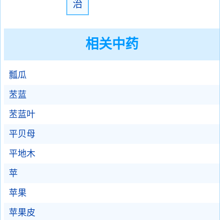
治
相关中药
瓢瓜
苤蓝
苤蓝叶
平贝母
平地木
苹
苹果
苹果皮