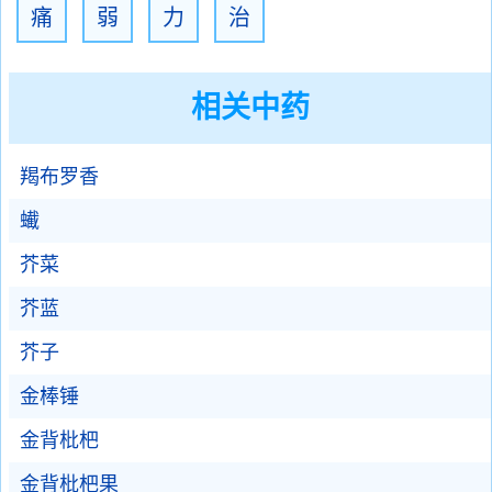
痛
弱
力
治
相关中药
羯布罗香
蠘
芥菜
芥蓝
芥子
金棒锤
金背枇杷
金背枇杷果