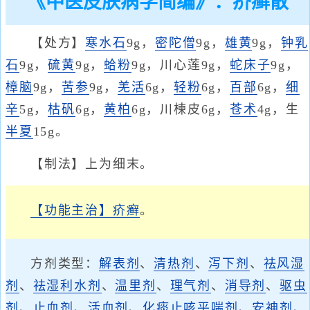
《中医皮肤病学简编》：疥癣散
【处方】
寒水石
9g，
密陀僧
9g，
雄黄
9g，
钟乳
石
9g，
硫黄
9g，
蛤粉
9g，川心莲9g，
蛇床子
9g，
樟脑
9g，
苦参
9g，
羌活
6g，
轻粉
6g，
百部
6g，
细
辛
5g，
枯矾
6g，
黄柏
6g，川楝皮6g，
苍术
4g，生
半夏
15g。
【制法】上为细末。
【功能主治】
疥癣
。
方剂类型：
解表剂
、
清热剂
、
泻下剂
、
祛风湿
剂
、
祛湿利水剂
、
温里剂
、
理气剂
、
消导剂
、
驱虫
剂
、
止血剂
、
活血剂
、
化痰止咳平喘剂
、
安神剂
、