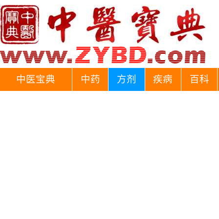
中医宝典
中药
方剂
疾病
百科