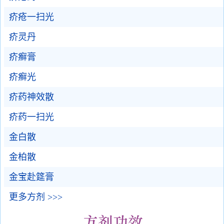
疥疮一扫光
疥灵丹
疥癣膏
疥癣光
疥药神效散
疥药一扫光
金白散
金柏散
金宝赴筵膏
更多方剂 >>>