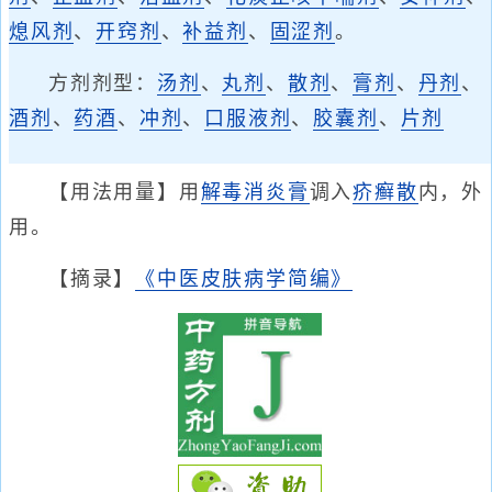
熄风剂
、
开窍剂
、
补益剂
、
固涩剂
。
方剂剂型：
汤剂
、
丸剂
、
散剂
、
膏剂
、
丹剂
、
酒剂
、
药酒
、
冲剂
、
口服液剂
、
胶囊剂
、
片剂
【用法用量】用
解毒消炎膏
调入
疥癣散
内，外
用。
【摘录】
《中医皮肤病学简编》