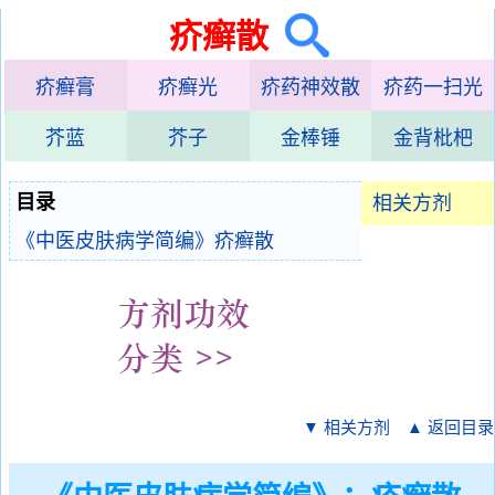
疥癣散
疥癣膏
疥癣光
疥药神效散
疥药一扫光
芥蓝
芥子
金棒锤
金背枇杷
目录
相关方剂
《中医皮肤病学简编》疥癣散
▼ 相关方剂
▲ 返回目录