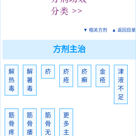
▼ 相关方剂
▲ 返回目录
方剂主治
解
解
疥
疥
疥
金
津
热
暑
疮
癣
疮
液
毒
毒
不
足
筋
筋
筋
更
骨
骨
骨
多
疼
痿
无
主