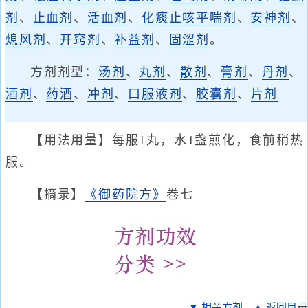
剂
、
止血剂
、
活血剂
、
化痰止咳平喘剂
、
安神剂
、
熄风剂
、
开窍剂
、
补益剂
、
固涩剂
。
方剂剂型：
汤剂
、
丸剂
、
散剂
、
膏剂
、
丹剂
、
酒剂
、
药酒
、
冲剂
、
口服液剂
、
胶囊剂
、
片剂
【用法用量】每服1丸，水1盏煎化，食前稍热
服。
【摘录】
《御药院方》
卷七
▼ 相关方剂
▲ 返回目录