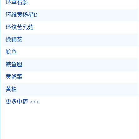
环草石斛
环维黄杨星D
环纹苦乳菇
换锦花
鲩鱼
鲩鱼胆
黄鹌菜
黄柏
更多中药 >>>