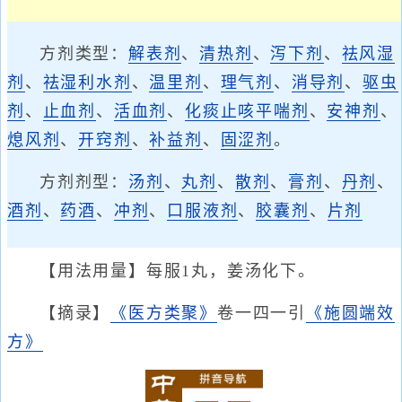
方剂类型：
解表剂
、
清热剂
、
泻下剂
、
祛风湿
剂
、
祛湿利水剂
、
温里剂
、
理气剂
、
消导剂
、
驱虫
剂
、
止血剂
、
活血剂
、
化痰止咳平喘剂
、
安神剂
、
熄风剂
、
开窍剂
、
补益剂
、
固涩剂
。
方剂剂型：
汤剂
、
丸剂
、
散剂
、
膏剂
、
丹剂
、
酒剂
、
药酒
、
冲剂
、
口服液剂
、
胶囊剂
、
片剂
【用法用量】每服1丸，姜汤化下。
【摘录】
《医方类聚》
卷一四一引
《施圆端效
方》