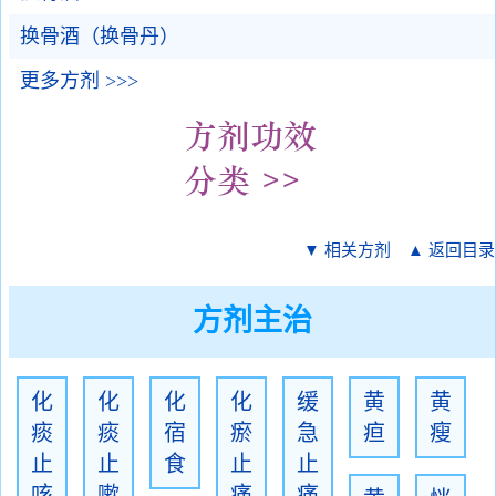
换骨酒（换骨丹）
更多方剂 >>>
▼ 相关方剂
▲ 返回目录
方剂主治
化
化
化
化
缓
黄
黄
痰
痰
宿
瘀
急
疸
瘦
止
止
食
止
止
咳
嗽
痛
痛