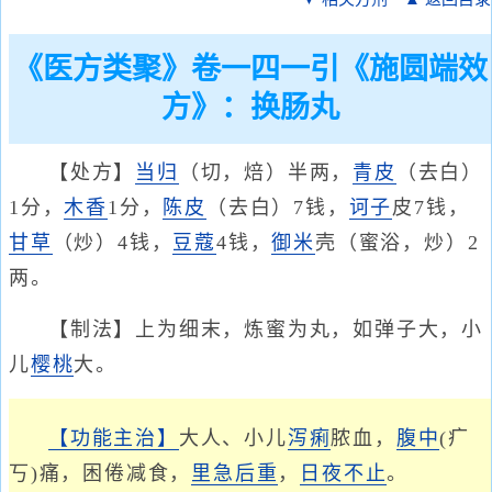
《医方类聚》卷一四一引《施圆端效
方》：换肠丸
【处方】
当归
（切，焙）半两，
青皮
（去白）
1分，
木香
1分，
陈皮
（去白）7钱，
诃子
皮7钱，
甘草
（炒）4钱，
豆蔻
4钱，
御米
壳（蜜浴，炒）2
两。
【制法】上为细末，炼蜜为丸，如弹子大，小
儿
樱桃
大。
【功能主治】
大人、小儿
泻痢
脓血，
腹中
(疒
丂)痛，困倦减食，
里急后重
，
日夜不止
。