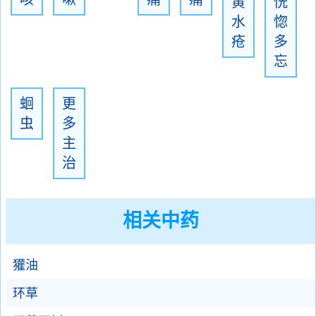
黄
恍
水
惚
疮
多
忘
蛔
更
虫
多
主
治
相关中药
獾油
环草