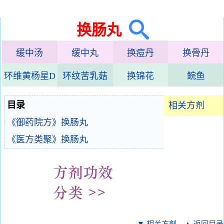
换肠丸
缓中汤
缓中丸
换痘丹
换骨丹
环维黄杨星D
环纹苦乳菇
换锦花
鲩鱼
目录
相关方剂
《御药院方》换肠丸
《医方类聚》换肠丸