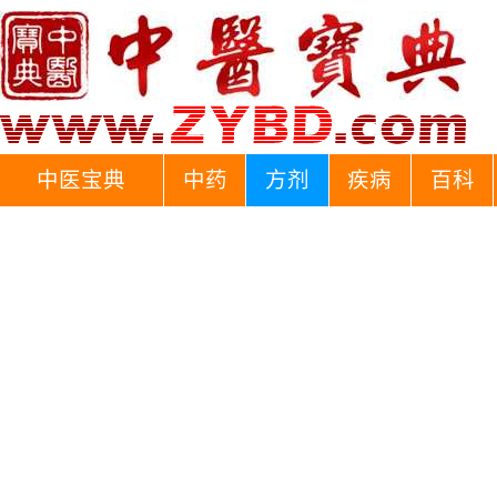
中医宝典
中药
方剂
疾病
百科