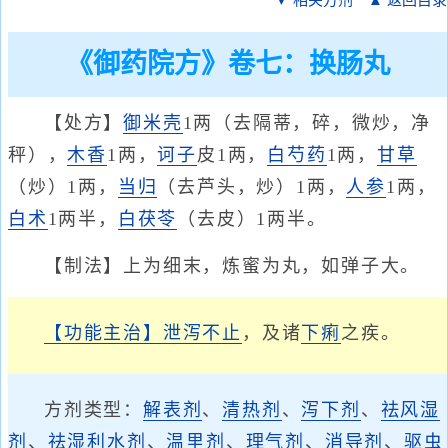
▼ 相关方剂
▲ 返回目录
《御药院方》卷七：换肠丸
【处方】
御米壳
1两（去隔蒂，碎，微炒，净
秤），
木香
1两，
诃子
皮1两，
白芍药
1两，
甘草
（炒）1两，
当归
（去芦头，炒）1两，
人参
1两，
白术
1两半，
白茯苓
（去皮）1两半。
【制法】上为细末，炼蜜为丸，如弹子大。
【功能主治】
泄泻不止
，及诸
下痢
之疾。
方剂类型：
解表剂
、
清热剂
、
泻下剂
、
祛风湿
剂
、
祛湿利水剂
、
温里剂
、
理气剂
、
消导剂
、
驱虫