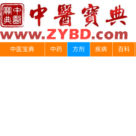
中医宝典
中药
方剂
疾病
百科