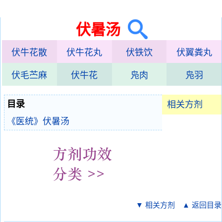
伏暑汤
伏牛花散
伏牛花丸
伏铁饮
伏翼粪丸
伏毛苎麻
伏牛花
凫肉
凫羽
目录
相关方剂
《医统》伏暑汤
▼ 相关方剂
▲ 返回目录