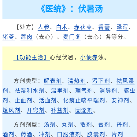
《医统》：伏暑汤
【处方】
人参
、
白术
、
赤茯苓
、
香薷
、
泽泻
、
猪苓
、
莲肉
（去心）、
麦门冬
（去心）各等分。
【功能主治】
心经伏署，
小便赤
浊。
方剂类型：
解表剂
、
清热剂
、
泻下剂
、
祛风湿
剂
、
祛湿利水剂
、
温里剂
、
理气剂
、
消导剂
、
驱虫
剂
、
止血剂
、
活血剂
、
化痰止咳平喘剂
、
安神剂
、
熄风剂
、
开窍剂
、
补益剂
、
固涩剂
。
方剂剂型：
汤剂
、
丸剂
、
散剂
、
膏剂
、
丹剂
、
酒剂
、
药酒
、
冲剂
、
口服液剂
、
胶囊剂
、
片剂