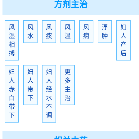
方剂主治
风
风
风
风
风
浮
妇
湿
水
痰
温
痫
肿
人
相
产
搏
后
妇
妇
妇
更
人
人
人
多
赤
带
经
主
白
下
水
治
带
不
下
调