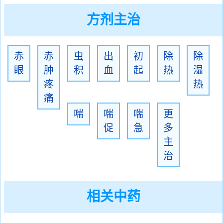
方剂主治
赤
赤
虫
出
初
除
除
眼
肿
积
血
起
热
湿
疼
热
痛
喘
喘
喘
更
促
急
多
主
治
相关中药