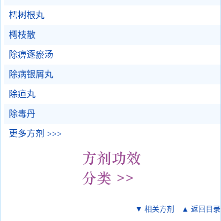
樗树根丸
樗枝散
除痹逐瘀汤
除病银屑丸
除疸丸
除毒丹
更多方剂 >>>
▼ 相关方剂
▲ 返回目录