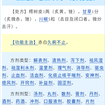
【处方】樗树皮1两（炙黄，锉），
甘草
1分
（炙微赤，锉），
川椒
5粒（去目及闭口者，微炒
去汗）。
【功能主治】
赤白
久痢不止
。
方剂类型：
解表剂
、
清热剂
、
泻下剂
、
祛风湿
剂
、
祛湿利水剂
、
温里剂
、
理气剂
、
消导剂
、
驱虫
剂
、
止血剂
、
活血剂
、
化痰止咳平喘剂
、
安神剂
、
熄风剂
、
开窍剂
、
补益剂
、
固涩剂
。
方剂剂型：
汤剂
、
丸剂
、
散剂
、
膏剂
、
丹剂
、
酒剂
、
药酒
、
冲剂
、
口服液剂
、
胶囊剂
、
片剂