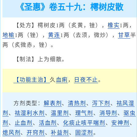
《圣惠》卷五十九：樗树皮散
【处方】樗树皮1两（炙黄，锉），
橡实
1两，
地榆
1两（锉），
黄连
1两（去须，微炒），
甘草
半
两（炙微赤，锉）。
【制法】上为细散。
【功能主治】
久
血痢
，
日夜不止
。
方剂类型：
解表剂
、
清热剂
、
泻下剂
、
祛风湿
剂
、
祛湿利水剂
、
温里剂
、
理气剂
、
消导剂
、
驱虫
剂
、
止血剂
、
活血剂
、
化痰止咳平喘剂
、
安神剂
、
熄风剂
、
开窍剂
、
补益剂
、
固涩剂
。