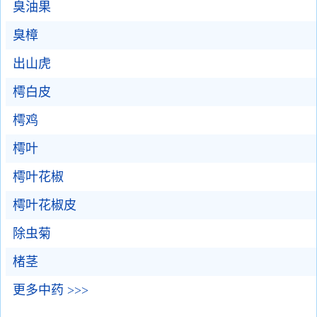
臭油果
臭樟
出山虎
樗白皮
樗鸡
樗叶
樗叶花椒
樗叶花椒皮
除虫菊
楮茎
更多中药 >>>