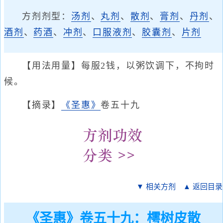
方剂剂型：
汤剂
、
丸剂
、
散剂
、
膏剂
、
丹剂
、
酒剂
、
药酒
、
冲剂
、
口服液剂
、
胶囊剂
、
片剂
【用法用量】每服2钱，以粥饮调下，不拘时
候。
【摘录】
《圣惠》
卷五十九
▼ 相关方剂
▲ 返回目录
《圣惠》卷五十九：樗树皮散