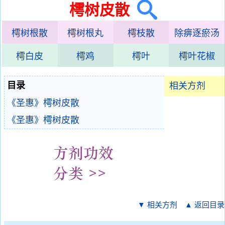
樗树皮散
樗树根散
樗树根丸
樗枝散
除痹逐瘀汤
樗白皮
樗鸡
樗叶
樗叶花椒
目录
相关方剂
《圣惠》樗树皮散
《圣惠》樗树皮散
▼ 相关方剂
▲ 返回目录