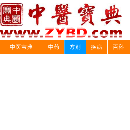
中医宝典
中药
方剂
疾病
百科