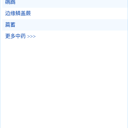
鸊鷉
边缘鳞盖蕨
萹蓄
更多中药 >>>