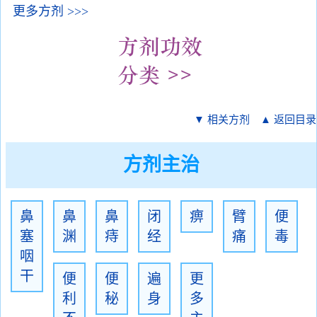
更多方剂 >>>
▼ 相关方剂
▲ 返回目录
方剂主治
鼻
鼻
鼻
闭
痹
臂
便
塞
渊
痔
经
痛
毒
咽
干
便
便
遍
更
利
秘
身
多