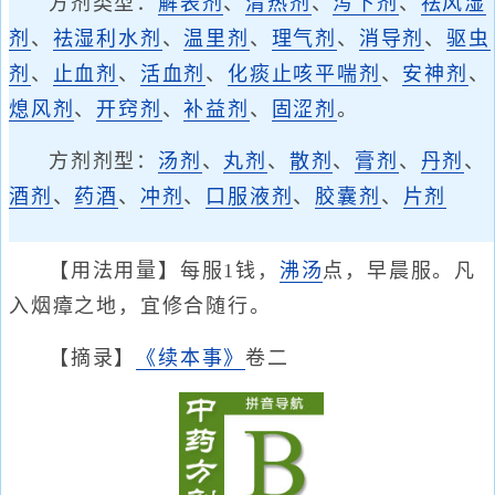
方剂类型：
解表剂
、
清热剂
、
泻下剂
、
祛风湿
剂
、
祛湿利水剂
、
温里剂
、
理气剂
、
消导剂
、
驱虫
剂
、
止血剂
、
活血剂
、
化痰止咳平喘剂
、
安神剂
、
熄风剂
、
开窍剂
、
补益剂
、
固涩剂
。
方剂剂型：
汤剂
、
丸剂
、
散剂
、
膏剂
、
丹剂
、
酒剂
、
药酒
、
冲剂
、
口服液剂
、
胶囊剂
、
片剂
【用法用量】每服1钱，
沸汤
点，早晨服。凡
入烟瘴之地，宜修合随行。
【摘录】
《续本事》
卷二