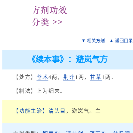
▼ 相关方剂
▲ 返回目录
《续本事》：避岚气方
【处方】
苍术
4两，
荆芥
1两，
甘草
1两。
【制法】上为细末。
【功能主治】
清头目
，避岚气。主