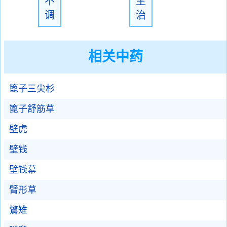
不
主
调
治
相关中药
篦子三尖杉
篦子舒筋草
壁虎
壁钱
壁钱幕
臂形草
鷩雉