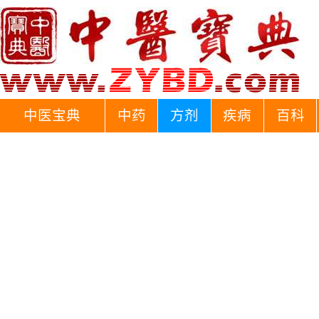
中医宝典
中药
方剂
疾病
百科