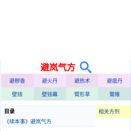
避岚气方
避秽香
避火丹
避热术
避瘟丹
壁钱
壁钱幕
臂形草
鷩雉
目录
相关方剂
《续本事》避岚气方