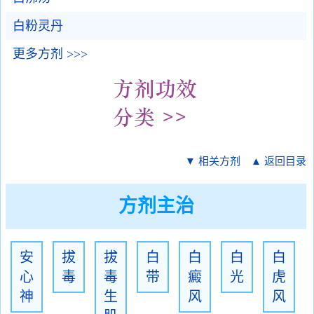
白粉灵丹
更多方剂 >>>
▼ 相关方剂
▲ 返回目录
方剂主治
安
拔
拔
白
白
白
白
心
毒
毒
带
癜
光
虎
神
生
风
风