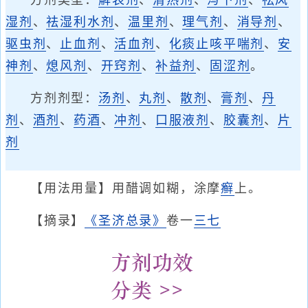
方剂类型：
解表剂
、
清热剂
、
泻下剂
、
祛风
湿剂
、
祛湿利水剂
、
温里剂
、
理气剂
、
消导剂
、
驱虫剂
、
止血剂
、
活血剂
、
化痰止咳平喘剂
、
安
神剂
、
熄风剂
、
开窍剂
、
补益剂
、
固涩剂
。
方剂剂型：
汤剂
、
丸剂
、
散剂
、
膏剂
、
丹
剂
、
酒剂
、
药酒
、
冲剂
、
口服液剂
、
胶囊剂
、
片
剂
【用法用量】用醋调如糊，涂摩
癣
上。
【摘录】
《圣济总录》
卷一
三七