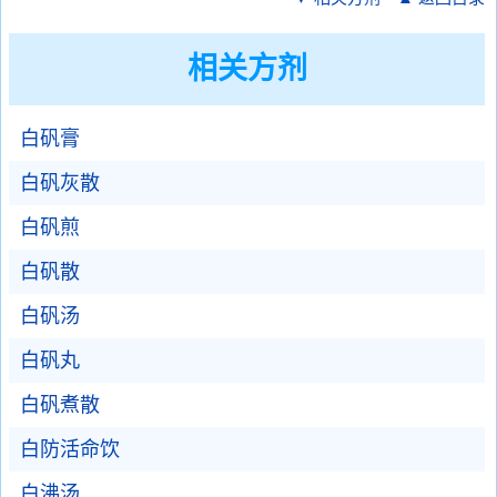
相关方剂
白矾膏
白矾灰散
白矾煎
白矾散
白矾汤
白矾丸
白矾煮散
白防活命饮
白沸汤