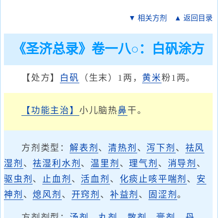
▼ 相关方剂
▲ 返回目录
《圣济总录》卷一八○：白矾涂方
【处方】
白矾
（生末）1两，
黄米
粉1两。
【功能主治】
小儿脑热
鼻
干。
方剂类型：
解表剂
、
清热剂
、
泻下剂
、
祛风
湿剂
、
祛湿利水剂
、
温里剂
、
理气剂
、
消导剂
、
驱虫剂
、
止血剂
、
活血剂
、
化痰止咳平喘剂
、
安
神剂
、
熄风剂
、
开窍剂
、
补益剂
、
固涩剂
。
方剂剂型：
汤剂
、
丸剂
、
散剂
、
膏剂
、
丹