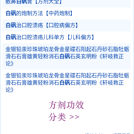
敷鼻
白矾
膏【方剂大全】
白矾
的炮制方法【中药炮制】
白矾
治口腔溃疡【口腔病偏方】
白矾
治口腔溃疡儿科单方【儿科偏方】
金银铅汞珍珠琥珀龙骨金星礞石阳起石丹砂石脂牡蛎
滑石石膏雄黄轻粉消石
白矾
石英玄明粉《轩岐救正
论》
金银铅汞珍珠琥珀龙骨金星礞石阳起石丹砂石脂牡蛎
滑石石膏雄黄轻粉消石
白矾
石英玄明粉《轩岐救正
论》