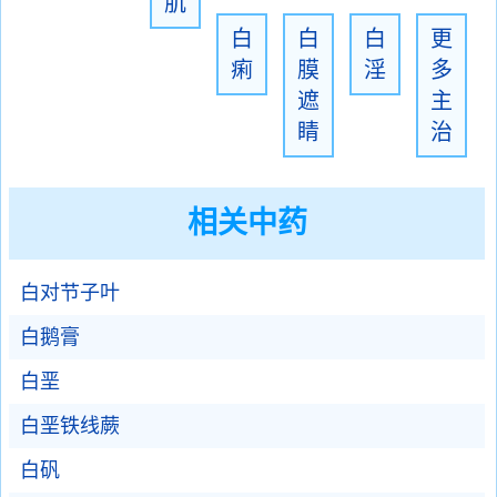
肌
白
白
白
更
痢
膜
淫
多
遮
主
睛
治
相关中药
白对节子叶
白鹅膏
白垩
白垩铁线蕨
白矾