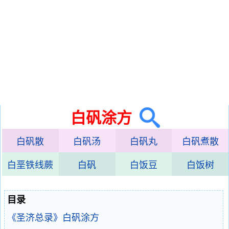
白矾涂方
白矾散
白矾汤
白矾丸
白矾煮散
白垩铁线蕨
白矾
白饭豆
白饭树
目录
《圣济总录》白矾涂方