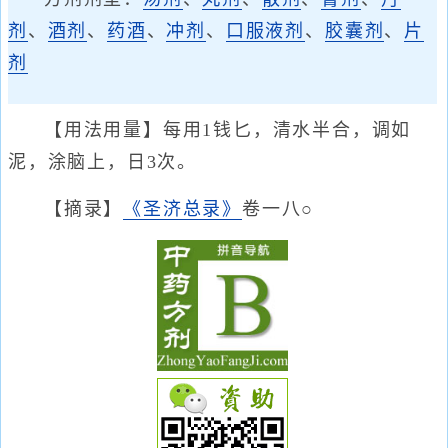
剂
、
酒剂
、
药酒
、
冲剂
、
口服液剂
、
胶囊剂
、
片
剂
【用法用量】每用1钱匕，清水半合，调如
泥，涂脑上，日3次。
【摘录】
《圣济总录》
卷一八○