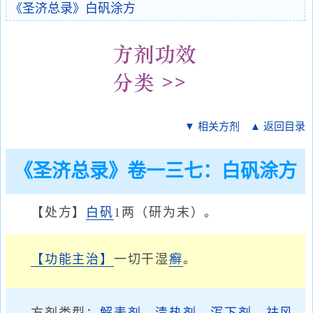
《圣济总录》白矾涂方
▼ 相关方剂
▲ 返回目录
《圣济总录》卷一三七：白矾涂方
【处方】
白矾
1两（研为末）。
【功能主治】
一切干湿
癣
。