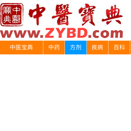
中医宝典
中药
方剂
疾病
百科