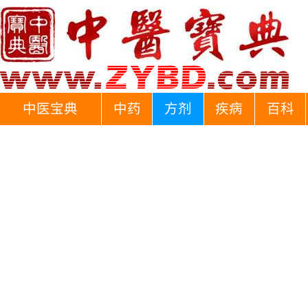
中医宝典
中药
方剂
疾病
百科