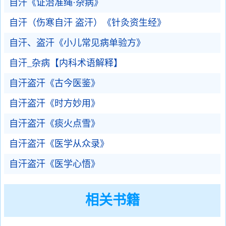
自汗《证治准绳·杂病》
自汗（伤寒自汗 盗汗）《针灸资生经》
自汗、盗汗《小儿常见病单验方》
自汗_杂病【内科术语解释】
自汗盗汗《古今医鉴》
自汗盗汗《时方妙用》
自汗盗汗《痰火点雪》
自汗盗汗《医学从众录》
自汗盗汗《医学心悟》
相关书籍