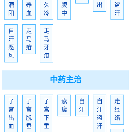
潜
养
久
腹
出
盗
阳
血
冷
中
汗
自
走
走
汗
马
马
恶
疳
牙
风
疳
中药主治
子
子
子
紫
自
自
走
宫
宫
宫
癜
汗
汗
经
出
脱
下
盗
络
血
垂
垂
汗