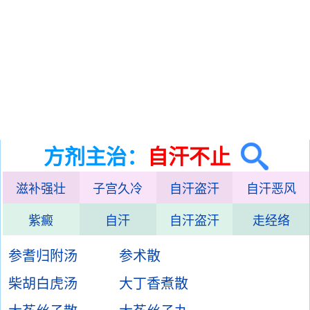
方剂主治：
自汗不止
滋补强壮
子宫久冷
自汗盗汗
自汗恶风
紫癜
自汗
自汗盗汗
走经络
参耆归附汤
参术散
柴胡白虎汤
大丁香煮散