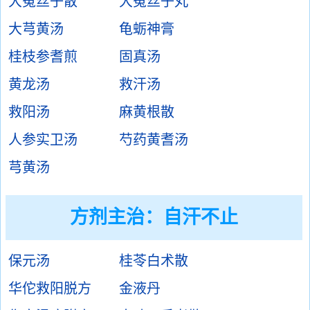
大菟丝子散
大菟丝子丸
大芎黄汤
龟蛎神膏
桂枝参耆煎
固真汤
黄龙汤
救汗汤
救阳汤
麻黄根散
人参实卫汤
芍药黄耆汤
芎黄汤
方剂主治：
自汗不止
保元汤
桂苓白术散
华佗救阳脱方
金液丹