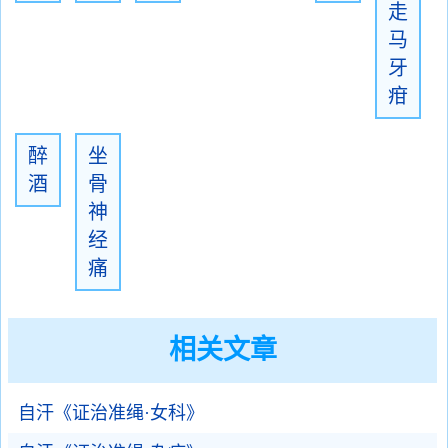
走
马
牙
疳
醉
坐
酒
骨
神
经
痛
相关文章
自汗《证治准绳·女科》