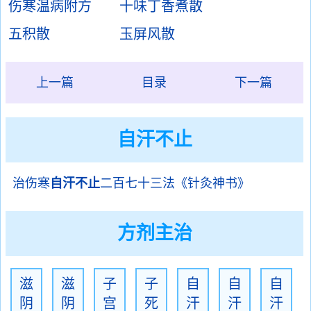
伤寒温病附方
十味丁香煮散
五积散
玉屏风散
上一篇
目录
下一篇
自汗不止
治伤寒
自汗不止
二百七十三法《针灸神书》
方剂主治
滋
滋
子
子
自
自
自
阴
阴
宫
死
汗
汗
汗