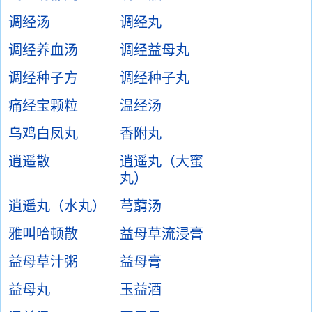
调经汤
调经丸
调经养血汤
调经益母丸
调经种子方
调经种子丸
痛经宝颗粒
温经汤
乌鸡白凤丸
香附丸
逍遥散
逍遥丸（大蜜
丸）
逍遥丸（水丸）
芎藭汤
雅叫哈顿散
益母草流浸膏
益母草汁粥
益母膏
益母丸
玉益酒