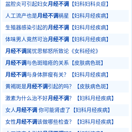
盆腔炎可引起妇女
月经不调
【妇科妇科炎症】
人工流产也是
月经不调
祸星【妇科月经疾病】
生殖器感染引起的
月经不调
【妇科月经疾病】
体味男人竟然可治
月经不调
【妇科月经疾病】
月经不调
属忧思郁怒所致论《女科经纶》
月经不调
与色斑暗疮的关系【皮肤病色斑】
月经不调
与身体胖瘦有关？【妇科月经疾病】
黄褐斑是
月经不调
引起的吗？【皮肤病色斑】
激素为什么治不好
月经不调
？【妇科月经疾病】
女人
月经不调
你可能肾虚了【妇科月经疾病】
女性
月经不调
该做哪些检查？【妇科月经疾病】