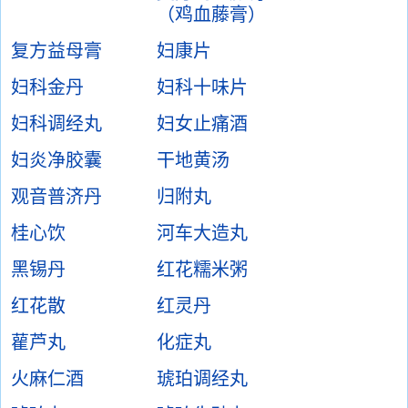
（鸡血藤膏）
复方益母膏
妇康片
妇科金丹
妇科十味片
妇科调经丸
妇女止痛酒
妇炎净胶囊
干地黄汤
观音普济丹
归附丸
桂心饮
河车大造丸
黑锡丹
红花糯米粥
红花散
红灵丹
雚芦丸
化症丸
火麻仁酒
琥珀调经丸