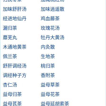
加昧舒肝汤
加味逍遥散
经进地仙丹
鸡血藤茶
漏归茶
玫瑰花汤
蘼芜丸
牡丹大黄汤
木通地黄茶
内灸散
佩兰茶
生地茶
舒肝调经汤
桃归茶
调经种子方
香附茶
杏仁汤
益母草茶
益母归茶
益母花茶
益母芪茶
益母延胡索茶