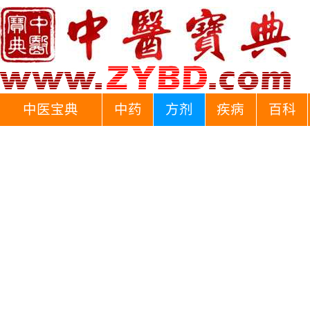
中医宝典
中药
方剂
疾病
百科