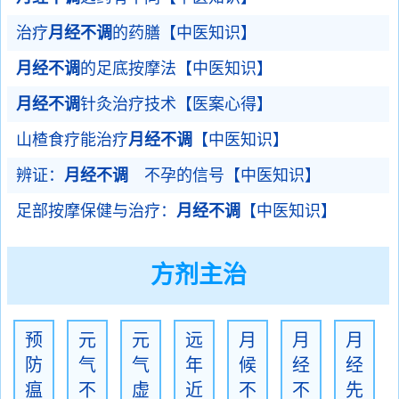
治疗
月经不调
的药膳【中医知识】
月经不调
的足底按摩法【中医知识】
月经不调
针灸治疗技术【医案心得】
山楂食疗能治疗
月经不调
【中医知识】
辨证：
月经不调
不孕的信号【中医知识】
足部按摩保健与治疗：
月经不调
【中医知识】
方剂主治
预
元
元
远
月
月
月
防
气
气
年
候
经
经
瘟
不
虚
近
不
不
先