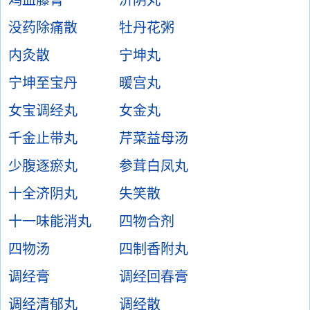
鸡血藤膏
济阴丸
没药除痛散
牡丹花粥
内灸散
宁坤丸
宁坤至宝丹
暖宫丸
女宝调经丸
女金丸
千金止带丸
芹菜益母汤
少腹逐瘀丸
参茸白凤丸
十全济阴丸
失笑散
十一味能消丸
四物合剂
四物汤
四制香附丸
调经膏
调经回春膏
调经清郁丸
调经散