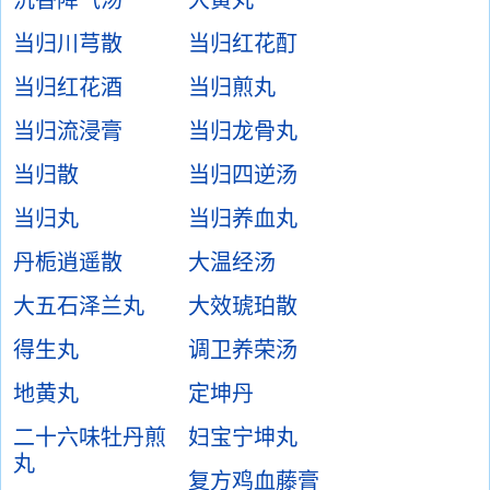
沉香降气汤
大黄丸
当归川芎散
当归红花酊
当归红花酒
当归煎丸
当归流浸膏
当归龙骨丸
当归散
当归四逆汤
当归丸
当归养血丸
丹栀逍遥散
大温经汤
大五石泽兰丸
大效琥珀散
得生丸
调卫养荣汤
地黄丸
定坤丹
二十六味牡丹煎
妇宝宁坤丸
丸
复方鸡血藤膏