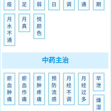
疫
足
弱
日
调
通
期
月
月
悦
水
真
颜
不
色
通
中药主治
瘀
瘀
瘀
预
月
月
早
血
血
肿
防
经
经
泄
肿
作
疼
流
不
过
痛
痛
痛
感
调
多
燥
湿