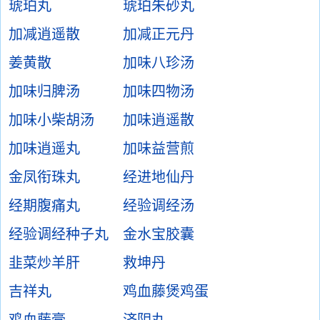
琥珀丸
琥珀朱砂丸
加减逍遥散
加减正元丹
姜黄散
加味八珍汤
加味归脾汤
加味四物汤
加味小柴胡汤
加味逍遥散
加味逍遥丸
加味益营煎
金凤衔珠丸
经进地仙丹
经期腹痛丸
经验调经汤
经验调经种子丸
金水宝胶囊
韭菜炒羊肝
救坤丹
吉祥丸
鸡血藤煲鸡蛋