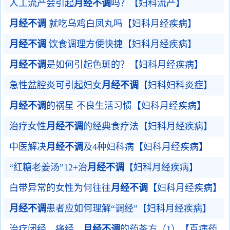
人工流产会引起
月经不调
吗？【妇科流产】
月经不调
就吃乌鸡白凤丸吗【妇科月经疾病】
月经不调
饮食调理方便快捷【妇科月经疾病】
月经不调
是如何引起色斑的？【妇科月经疾病】
急性盆腔炎可引起妇女
月经不调
【妇科妇科炎症】
月经不调
的祸星 不良生活习惯【妇科月经疾病】
治疗女性
月经不调
的经典食疗法【妇科月经疾病】
中医解决
月经不调
及4种妇科病【妇科月经疾病】
“红糖老姜汤”12+治
月经不调
【妇科月经疾病】
白带异常的女性为何往往
月经不调
【妇科月经疾病】
月经不调
患者应如何理解“调经”【妇科月经疾病】
治疗闭经、痛经、
月经不调
的药茶方（1）【百病药