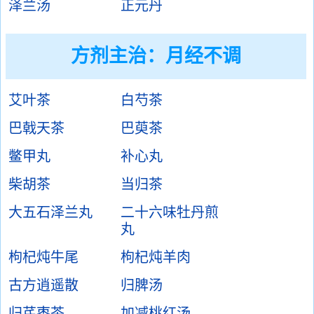
泽兰汤
正元丹
方剂主治：
月经不调
艾叶茶
白芍茶
巴戟天茶
巴萸茶
鳖甲丸
补心丸
柴胡茶
当归茶
大五石泽兰丸
二十六味牡丹煎
丸
枸杞炖牛尾
枸杞炖羊肉
古方逍遥散
归脾汤
归芪枣茶
加减桃红汤