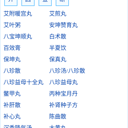
艾附暖宫丸
艾煎丸
艾叶粥
安坤赞育丸
八宝坤顺丸
白术散
百效膏
半夏饮
保坤丸
保真丸
八珍散
八珍汤/八珍散
八珍益母十全丸
八珍益母丸
鳖甲丸
丙种宝月丹
补肝散
补肾种子方
补心丸
陈曲散