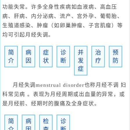
功能失常。许多全身性疾病如血液病、高血压
病、肝病、内分泌病、流产、宫外孕、葡萄胎、
生殖道感染、肿瘤（如卵巢肿瘤、子宫肌瘤）等
均可引起月经失调。
简
病
症
诊
并
治
预
介
因
状
断
发
疗
防
症
月经失调menstrual disorder也称月经不调 妇
科常见病 。表现为月经周期或出血量的异常，或
是月经前、经期时的腹痛及全身症状。
简
病
检
诊
介
因
查
断