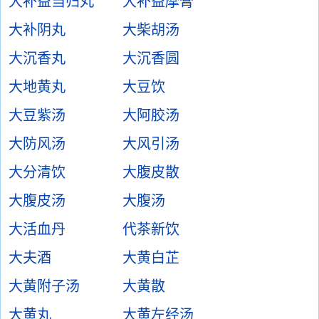
大补益当归丸
大补益摩膏
大补阴丸
大柴胡汤
大沉香丸
大沉香圆
大地黄丸
大豆饮
大豆紫汤
大阿胶汤
大防风汤
大风引汤
大分清饮
大腹皮散
大腹皮汤
大腹汤
大活血丹
代茶新饮
大夫酒
大黄白芷
大黄附子汤
大黄散
大黄丸
大黄左经汤