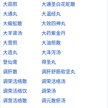
大蒜煎
大通圣白花蛇散
大通丸
大温经丸
大蜈蚣散
大效四神丸
大羊肾汤
大药紫金丹
大营煎
大油煎散
大造丸
大泽泻汤
登仙膏
得圣丸
调肝散
调肝舒筋软坚丸
调荣活络散
调荣活络汤
调荣活络饮
调荣汤
调营活络散
调元散瘀汤