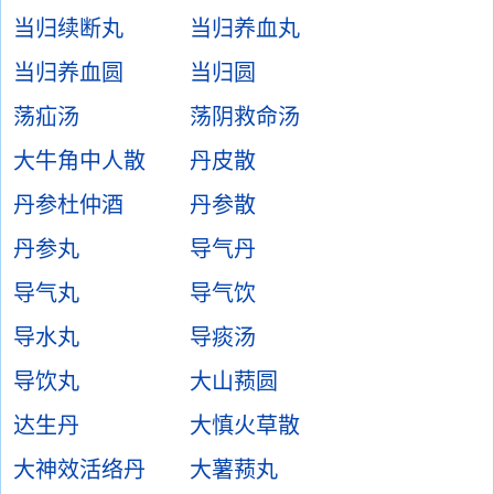
当归续断丸
当归养血丸
当归养血圆
当归圆
荡疝汤
荡阴救命汤
大牛角中人散
丹皮散
丹参杜仲酒
丹参散
丹参丸
导气丹
导气丸
导气饮
导水丸
导痰汤
导饮丸
大山蓣圆
达生丹
大慎火草散
大神效活络丹
大薯蓣丸