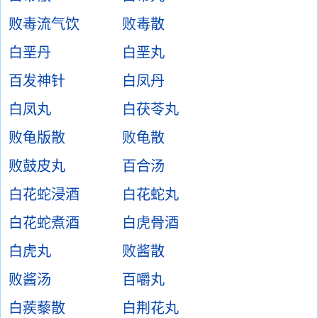
败毒流气饮
败毒散
白垩丹
白垩丸
百发神针
白凤丹
白凤丸
白茯苓丸
败龟版散
败龟散
败鼓皮丸
百合汤
白花蛇浸酒
白花蛇丸
白花蛇煮酒
白虎骨酒
白虎丸
败酱散
败酱汤
百嚼丸
白蒺藜散
白荆花丸