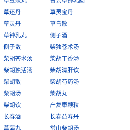
草豆蔻丸
曹公卓钟乳圆
草还丹
草灵宝丹
草灵丹
草乌散
草钟乳丸
侧子酒
侧子散
柴独苍术汤
柴胡苍术汤
柴胡丁香汤
柴胡独活汤
柴胡清肝饮
柴胡散
柴胡芍药汤
柴胡汤
柴胡丸
柴胡饮
产复康颗粒
长春酒
长春益寿丹
菖蒲丸
常山柴胡汤