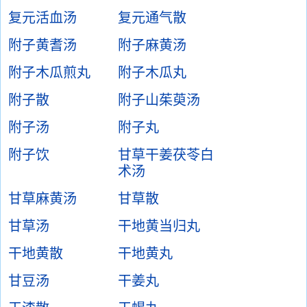
复元活血汤
复元通气散
附子黄耆汤
附子麻黄汤
附子木瓜煎丸
附子木瓜丸
附子散
附子山茱萸汤
附子汤
附子丸
附子饮
甘草干姜茯苓白
术汤
甘草麻黄汤
甘草散
甘草汤
干地黄当归丸
干地黄散
干地黄丸
甘豆汤
干姜丸