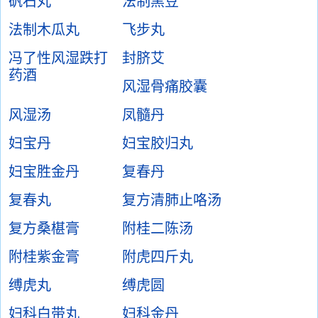
矾石丸
法制黑豆
法制木瓜丸
飞步丸
冯了性风湿跌打
封脐艾
药酒
风湿骨痛胶囊
风湿汤
凤髓丹
妇宝丹
妇宝胶归丸
妇宝胜金丹
复春丹
复春丸
复方清肺止咯汤
复方桑椹膏
附桂二陈汤
附桂紫金膏
附虎四斤丸
缚虎丸
缚虎圆
妇科白带丸
妇科金丹