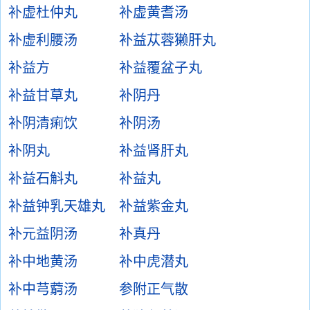
补虚杜仲丸
补虚黄耆汤
补虚利腰汤
补益苁蓉獭肝丸
补益方
补益覆盆子丸
补益甘草丸
补阴丹
补阴清痢饮
补阴汤
补阴丸
补益肾肝丸
补益石斛丸
补益丸
补益钟乳天雄丸
补益紫金丸
补元益阴汤
补真丹
补中地黄汤
补中虎潜丸
补中芎藭汤
参附正气散