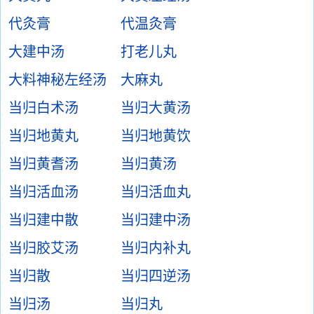
代灸膏
代温灸膏
大建中汤
打老儿丸
大料神秘左经汤
大麻丸
当归白术汤
当归大黄汤
当归地黄丸
当归地黄饮
当归黄耆汤
当归黄汤
当归活血汤
当归活血丸
当归建中散
当归建中汤
当归胶艾汤
当归内补丸
当归散
当归四逆汤
当归汤
当归丸