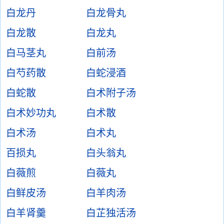
白龙丹
白龙骨丸
白龙散
白龙丸
白马茎丸
白前汤
白芍药散
白蛇浸酒
白蛇散
白术附子汤
白术妙功丸
白术散
白术汤
白术丸
百损丸
白头翁丸
白薇煎
白薇丸
白鲜皮汤
白羊肉汤
白羊肾羹
白芷独活汤