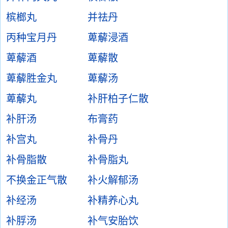
槟榔丸
并祛丹
丙种宝月丹
萆薢浸酒
萆薢酒
萆薢散
萆薢胜金丸
萆薢汤
萆薢丸
补肝柏子仁散
补肝汤
布膏药
补宫丸
补骨丹
补骨脂散
补骨脂丸
不换金正气散
补火解郁汤
补经汤
补精养心丸
补脬汤
补气安胎饮