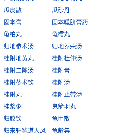
瓜皮散
瓜砂丹
固本膏
固本暖脐膏药
龟柏丸
龟樗丸
归地参术汤
归地养荣汤
桂附地黄丸
桂附杜仲汤
桂附二陈汤
桂附膏
桂附苓术饮
桂附汤
桂附丸
桂附止带汤
桂桨粥
鬼箭羽丸
归胶饮
龟甲散
归来轩毡道人风
龟龄集