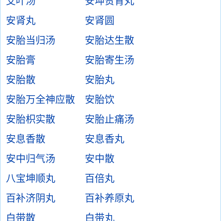
艾叶汤
安坤赞育丸
安肾丸
安肾圆
安胎当归汤
安胎达生散
安胎膏
安胎寄生汤
安胎散
安胎丸
安胎万全神应散
安胎饮
安胎枳实散
安胎止痛汤
安息香散
安息香丸
安中归气汤
安中散
八宝坤顺丸
百倍丸
百补济阴丸
百补养原丸
白带散
白带丸