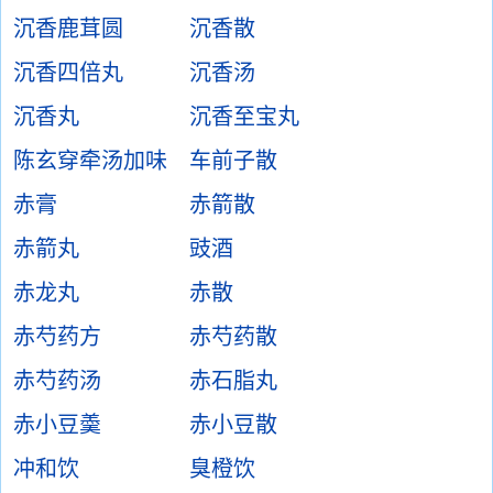
沉香鹿茸圆
沉香散
沉香四倍丸
沉香汤
沉香丸
沉香至宝丸
陈玄穿牵汤加味
车前子散
赤膏
赤箭散
赤箭丸
豉酒
赤龙丸
赤散
赤芍药方
赤芍药散
赤芍药汤
赤石脂丸
赤小豆羮
赤小豆散
冲和饮
臭橙饮