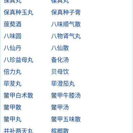
保真丸
葆真丸
保真种玉丸
保真种子膏
菝葜酒
八味顺气散
八味圆
八物肾气丸
八仙丹
八仙散
八珍益母丸
备化汤
倍力丸
贝母饮
荜茇丸
荜澄茄丸
鳖甲白术散
鳖甲牛膝汤
鳖甲散
鳖甲汤
鳖甲丸
鳖甲五味散
并补两天丸
槟榔散