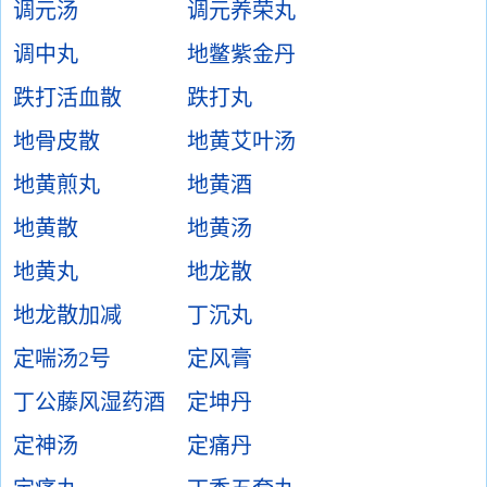
调元汤
调元养荣丸
调中丸
地鳖紫金丹
跌打活血散
跌打丸
地骨皮散
地黄艾叶汤
地黄煎丸
地黄酒
地黄散
地黄汤
地黄丸
地龙散
地龙散加减
丁沉丸
定喘汤2号
定风膏
丁公藤风湿药酒
定坤丹
定神汤
定痛丹