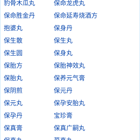
豹骨木瓜丸
保命龙虎丸
保命胜金丹
保命延寿烧酒方
抱婆丸
保身丹
保生散
保生丸
保生圆
保身丸
保胎方
保胎神效丸
保胎丸
保养元气膏
保阴煎
保元丹
保元丸
保孕安胎丸
保孕丹
宝珍膏
保真膏
保真广嗣丸