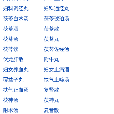
妇科调经丸
妇科通经丸
茯苓白术汤
茯苓琥珀汤
茯苓酒
茯苓散
茯苓汤
茯苓丸
茯苓饮
茯苓佐经汤
伏龙肝散
附牛丸
妇女养血丸
妇女止痛酒
覆盆子丸
扶气止啼汤
扶气止血汤
复肾散
茯神汤
茯神丸
附术汤
复音散