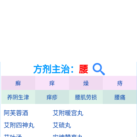
方剂主治：
腰
癣
痒
燥
痔
养阴生津
痒疹
腰肌劳损
腰痛
阿芙蓉酒
艾附暖宫丸
艾附四神丸
艾硫丸