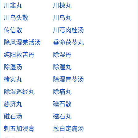
川韭丸
川楝丸
川乌头散
川乌丸
传信散
川芎肉桂汤
除风湿羌活汤
垂命茯苓丸
纯阳救苦丹
除湿丹
除湿汤
除湿丸
楮实丸
除湿胃苓汤
除湿巡经丸
除痛丸
慈济丸
磁石散
磁石汤
磁石丸
刺五加浸膏
葱白定痛汤