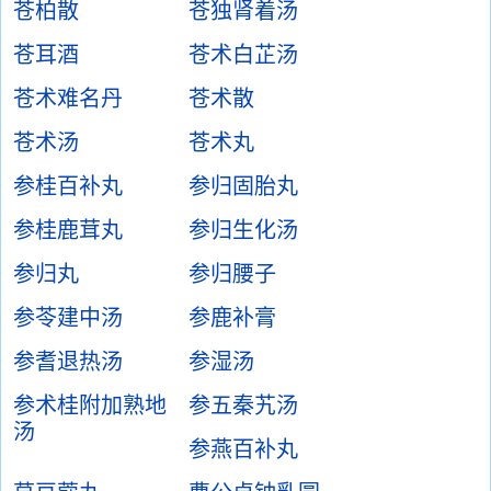
苍柏散
苍独肾着汤
苍耳酒
苍术白芷汤
苍术难名丹
苍术散
苍术汤
苍术丸
参桂百补丸
参归固胎丸
参桂鹿茸丸
参归生化汤
参归丸
参归腰子
参苓建中汤
参鹿补膏
参耆退热汤
参湿汤
参术桂附加熟地
参五秦艽汤
汤
参燕百补丸