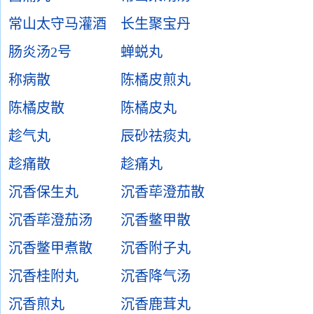
常山太守马灌酒
长生聚宝丹
肠炎汤2号
蝉蜕丸
称病散
陈橘皮煎丸
陈橘皮散
陈橘皮丸
趁气丸
辰砂祛痰丸
趁痛散
趁痛丸
沉香保生丸
沉香荜澄茄散
沉香荜澄茄汤
沉香鳖甲散
沉香鳖甲煮散
沉香附子丸
沉香桂附丸
沉香降气汤
沉香煎丸
沉香鹿茸丸