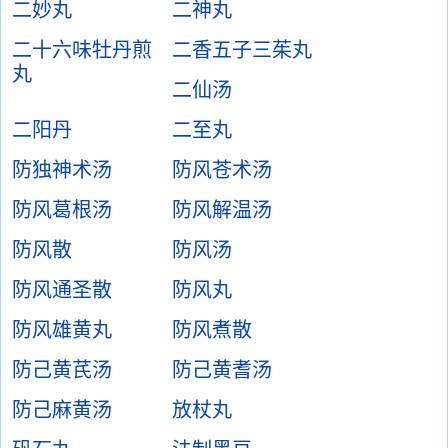
二妙丸
二神丸
二十六味牡丹煎
二香五子三茱丸
丸
二仙汤
二阳丹
二至丸
防独神术汤
防风苍术汤
防风葛根汤
防风解温汤
防风散
防风汤
防风通圣散
防风丸
防风雄黄丸
防风煮散
防己黄芪汤
防己黄耆汤
防己麻黄汤
放杖丸