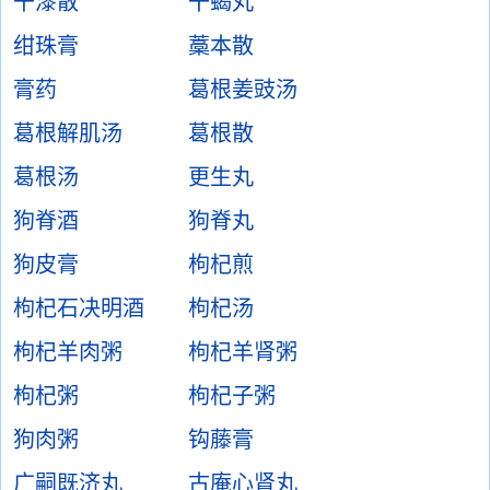
干漆散
干蝎丸
绀珠膏
藁本散
膏药
葛根姜豉汤
葛根解肌汤
葛根散
葛根汤
更生丸
狗脊酒
狗脊丸
狗皮膏
枸杞煎
枸杞石决明酒
枸杞汤
枸杞羊肉粥
枸杞羊肾粥
枸杞粥
枸杞子粥
狗肉粥
钩藤膏
广嗣既济丸
古庵心肾丸