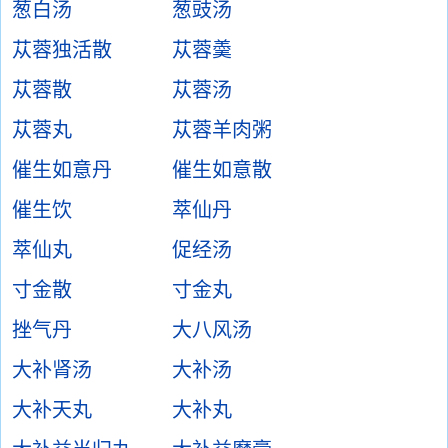
葱白汤
葱豉汤
苁蓉独活散
苁蓉羮
苁蓉散
苁蓉汤
苁蓉丸
苁蓉羊肉粥
催生如意丹
催生如意散
催生饮
萃仙丹
萃仙丸
促经汤
寸金散
寸金丸
挫气丹
大八风汤
大补肾汤
大补汤
大补天丸
大补丸