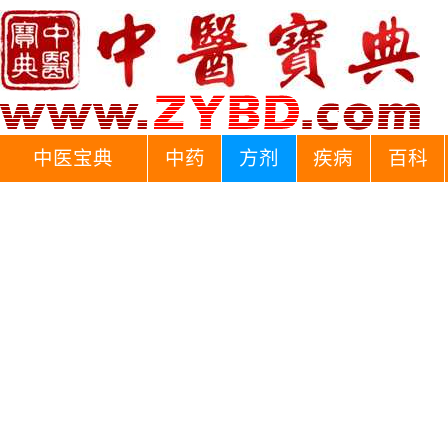
中医宝典
中药
方剂
疾病
百科