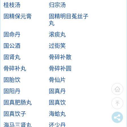
桂枝汤
归宗汤
固精保元膏
固精明目菟丝子
丸
固命丹
滚痰丸
国公酒
过街笑
固肾丸
骨碎补散
骨碎补丸
骨碎补圆
固胎饮
骨仙片
固阳丹
固真丹
固真肥肠丸
固真饮
固真饮子
海蛤丸
海马三肾丸
还少丹