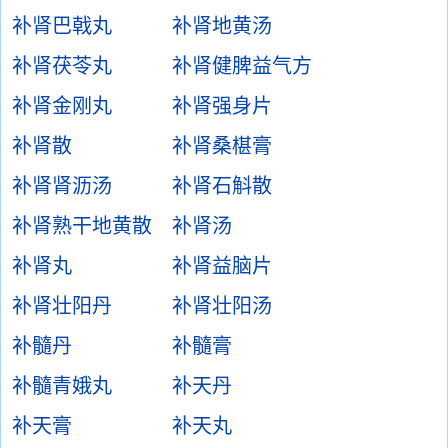
补肾巴戟丸
补肾地黄汤
补肾茯苓丸
补肾健脾益气方
补肾金刚丸
补肾强身片
补肾散
补肾桑椹膏
补肾肾沥汤
补肾石斛散
补肾熟干地黄散
补肾汤
补肾丸
补肾益脑片
补肾壮阳丹
补肾壮阳汤
补髓丹
补髓膏
补髓青娥丸
补天丹
补天膏
补天丸