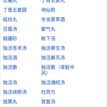
定痛丸
丁香五套丸
丁香五套圆
地仙煎
砥柱丸
冬虫夏草酒
豆蔻汤
都气丸
煅硼砂
断下汤
独活苍术汤
独活寄生汤
独活酒
独活秦艽汤
独活散
独活散（肾脏中
风）
独活汤
独活通经汤
独活续断汤
杜劳方
独栗丸
敦复汤