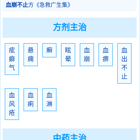
血崩不止
方《急救广生集》
方剂主治
痃
悬
癣
眩
血
血
血
癖
痈
晕
崩
痹
出
气
不
止
血
血
血
风
痢
淋
疮
中药主治