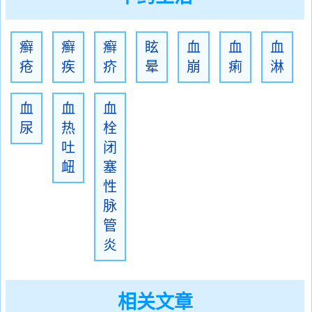
癣
癣
癣
眩
血
血
血
疮
疾
疥
晕
崩
痢
淋
血
血
血
尿
热
栓
吐
闭
衄
塞
性
脉
管
炎
相关文章