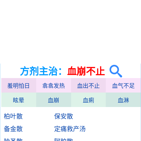
方剂主治：
血崩不止
羞明怕日
翕翕发热
血出不止
血气不足
眩晕
血崩
血痢
血淋
柏叶散
保安散
备金散
定痛救产汤