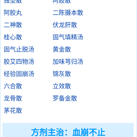
独圣散
阿胶散
阿胶丸
二陈摄本散
二神散
伏龙肝散
桂心散
固气填精汤
固气止脱汤
黄金散
胶艾四物汤
加味芎归汤
经验固崩汤
锦灰散
六合散
立效散
龙骨散
罗备金散
茅花散
方剂主治：
血崩不止