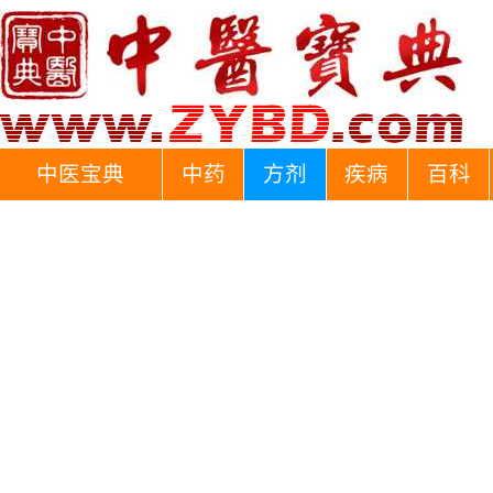
中医宝典
中药
方剂
疾病
百科