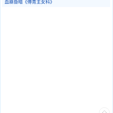
血崩昏暗《傅青主女科》