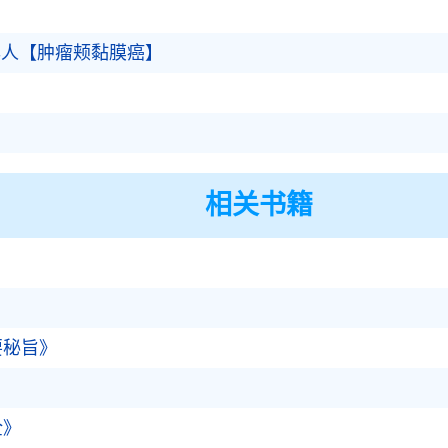
年人【肿瘤颊黏膜癌】
相关书籍
》
要秘旨》
全》