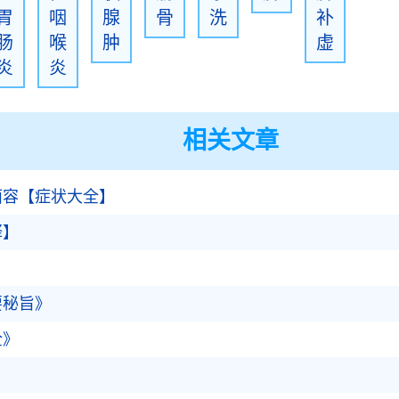
胃
咽
腺
骨
洗
补
肠
喉
肿
虚
炎
炎
相关文章
面容【症状大全】
释】
要秘旨》
全》
】