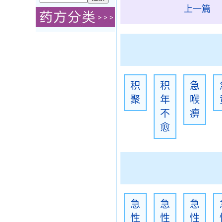
上一篇
积
积
急
聚
年
喉
不
痹
愈
急
急
急
性
性
性