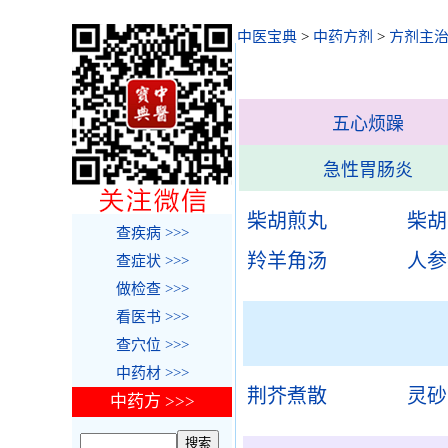
中医宝典
>
中药方剂
>
方剂主
五心烦躁
急性胃肠炎
柴胡煎丸
柴胡
查疾病 >>>
羚羊角汤
人参
查症状 >>>
做检查 >>>
看医书 >>>
查穴位 >>>
中药材 >>>
荆芥煮散
灵砂
中药方 >>>