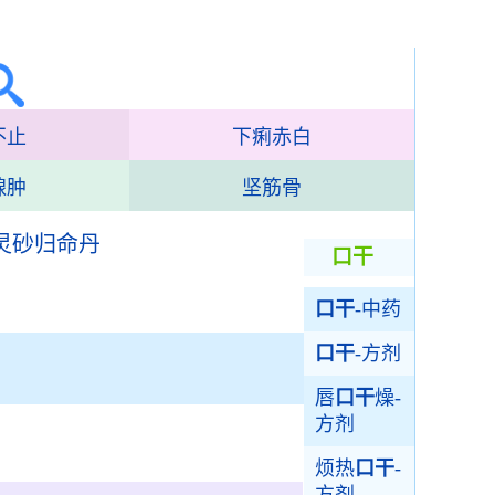
不止
下痢赤白
腺肿
坚筋骨
灵砂归命丹
口干
口干
-中药
口干
-方剂
唇
口干
燥-
方剂
烦热
口干
-