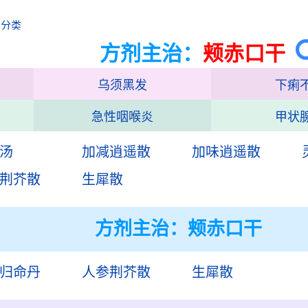
治分类
方剂主治：
颊赤口干
乌须黑发
下痢
急性咽喉炎
甲状
汤
加减逍遥散
加味逍遥散
荆芥散
生犀散
方剂主治：
颊赤口干
归命丹
人参荆芥散
生犀散