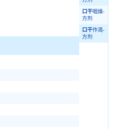
方剂
口干
咽燥-
方剂
口干
作渴-
方剂