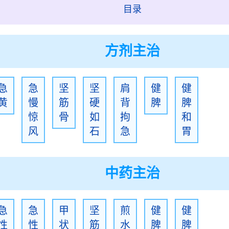
目录
方剂主治
急
急
坚
坚
肩
健
健
黄
慢
筋
硬
背
脾
脾
惊
骨
如
拘
和
风
石
急
胃
中药主治
急
急
甲
坚
煎
健
健
性
性
状
筋
水
脾
脾