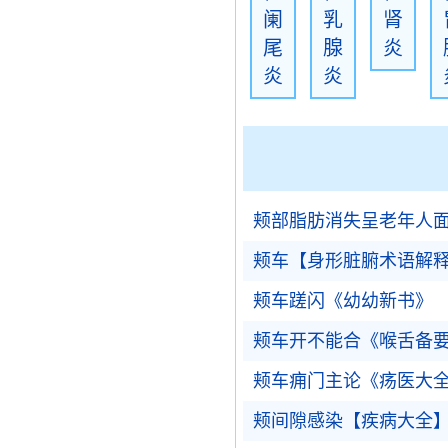
阑
乳
肾
尾
腺
炎
炎
炎
颊部脂肪消失呈老年人
颊车【身形脏腑术语解
颊车蹉闪《幼幼新书》
颊车开不能合《喉舌备
颊车痈门主论《疡医大
颊间隙感染【疾病大全