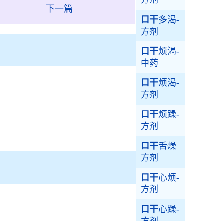
方剂
下一篇
口干
多渴-
方剂
口干
烦渴-
中药
口干
烦渴-
方剂
口干
烦躁-
方剂
口干
舌燥-
方剂
口干
心烦-
方剂
口干
心躁-