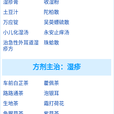
湿疹膏
收湿粉
土豆汁
陀柏散
万应锭
吴萸螵硫散
小儿化湿汤
永安止痒汤
治急性外耳道湿
珠蛤散
疹方
方剂主治：
湿疹
车前白芷茶
藿佩茶
路路通茶
泡银耳
生地茶
霜打荷花
鱼腥草茶
紫草茶