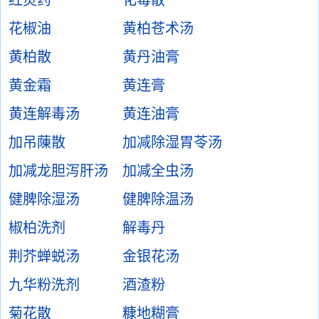
红灵药
化毒散
花椒油
黄柏苍术汤
黄柏散
黄丹油膏
黄金霜
黄连膏
黄连解毒汤
黄连油膏
加吊蔯散
加减除湿胃苓汤
加减龙胆泻肝汤
加减全虫汤
健脾除湿汤
健脾除温汤
椒柏洗剂
解毒丹
荆芥蝉蜕汤
金银花汤
九华粉洗剂
酒渣粉
菊花散
糠地糊膏