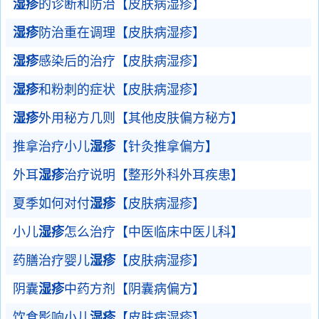
湿疹
的诊断和防治【皮肤病湿疹】
湿疹
防治重在调理【皮肤病湿疹】
湿疹
感染后的治疗【皮肤病湿疹】
湿疹
和粉刺的症状【皮肤病湿疹】
湿疹
外用秘方几则【其他皮肤偏方秘方】
推拿治疗小儿
湿疹
【针灸推拿偏方】
外耳
湿疹
治疗说明【整形外科外耳疾患】
夏季如何对付
湿疹
【皮肤病湿疹】
小儿
湿疹
怎么治疗【中医临床中医儿科】
药膳治疗婴儿
湿疹
【皮肤病湿疹】
阴囊
湿疹
中药方剂【阴囊病偏方】
饮食影响小儿
湿疹
【皮肤病湿疹】