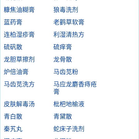
糠焦油糊膏
狼毒洗剂
蓝药膏
老鹳草软膏
连柏湿疹膏
利湿清热方
硫矾散
硫痒膏
龙胆草擦剂
龙骨散
炉倍油膏
马齿苋粉
马齿苋洗方
马应龙麝香痔疮
膏
皮肤解毒汤
枇杷地榆液
青白散
青黛散
秦艽丸
蛇床子洗剂