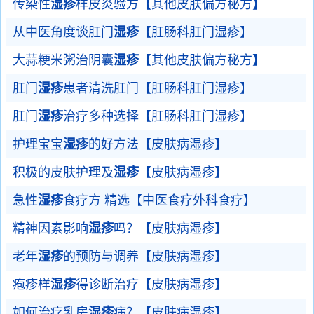
传染性
湿疹
样皮炎验方【其他皮肤偏方秘方】
从中医角度谈肛门
湿疹
【肛肠科肛门湿疹】
大蒜粳米粥治阴囊
湿疹
【其他皮肤偏方秘方】
肛门
湿疹
患者清洗肛门【肛肠科肛门湿疹】
肛门
湿疹
治疗多种选择【肛肠科肛门湿疹】
护理宝宝
湿疹
的好方法【皮肤病湿疹】
积极的皮肤护理及
湿疹
【皮肤病湿疹】
急性
湿疹
食疗方 精选【中医食疗外科食疗】
精神因素影响
湿疹
吗？【皮肤病湿疹】
老年
湿疹
的预防与调养【皮肤病湿疹】
疱疹样
湿疹
得诊断治疗【皮肤病湿疹】
如何治疗乳房
湿疹
病？【皮肤病湿疹】