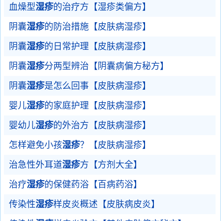
血燥型
湿疹
的治疗方【湿疹类偏方】
阴囊
湿疹
的防治措施【皮肤病湿疹】
阴囊
湿疹
的日常护理【皮肤病湿疹】
阴囊
湿疹
分两型辨治【阴囊病偏方秘方】
阴囊
湿疹
是怎么回事【皮肤病湿疹】
婴儿
湿疹
的家庭护理【皮肤病湿疹】
婴幼儿
湿疹
的外治方【皮肤病湿疹】
怎样避免小孩
湿疹
？【皮肤病湿疹】
治急性外耳道
湿疹
方【方剂大全】
治疗
湿疹
的保健药浴【百病药浴】
传染性
湿疹
样皮炎概述【皮肤病皮炎】