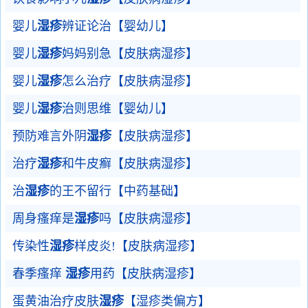
婴儿
湿疹
辨证论治【婴幼儿】
婴儿
湿疹
妈妈别急【皮肤病湿疹】
婴儿
湿疹
怎么治疗【皮肤病湿疹】
婴儿
湿疹
治则思维【婴幼儿】
预防难言外阴
湿疹
【皮肤病湿疹】
治疗
湿疹
和牛皮癣【皮肤病湿疹】
治
湿疹
的王不留行【中药基础】
周身瘙痒是
湿疹
吗【皮肤病湿疹】
传染性
湿疹
样皮炎!【皮肤病湿疹】
春季瘙痒
湿疹
用药【皮肤病湿疹】
蛋黄油治疗皮肤
湿疹
【湿疹类偏方】