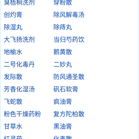
臭梧桐洗剂
穿粉散
创灼膏
除风解毒汤
除湿丸
除痔丸
大飞扬洗剂
当归芍药饮
地榆水
鹅黄散
二号化毒丹
二妙丸
发际散
防风通圣散
芳香化湿汤
矾石软膏
飞蛇散
疯油膏
粉色干燥药粉
复方陀柏散
甘草水
黑油膏