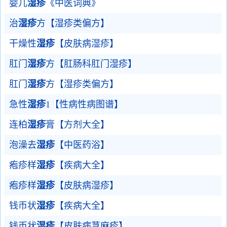
婴儿
湿疹
《中医词典》
治
湿疹
方【湿疹类偏方】
干燥性
湿疹
【皮肤病湿疹】
肛门
湿疹
方【肛肠科肛门湿疹】
肛门
湿疹
方【湿疹类偏方】
急性
湿疹
1【性病性病图谱】
连柏
湿疹
膏【方剂大全】
泡澡去
湿疹
【中医药浴】
疱疹样
湿疹
【疾病大全】
疱疹样
湿疹
【皮肤病湿疹】
钱币状
湿疹
【疾病大全】
钱币状
湿疹
【皮肤病荨麻疹】