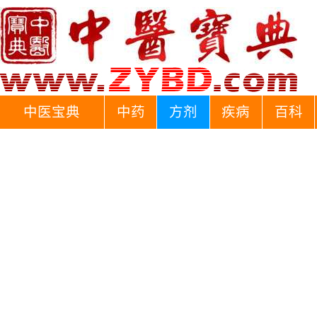
中医宝典
中药
方剂
疾病
百科