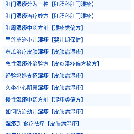
肛门
湿疹
分为三种【肛肠科肛门湿疹】
肛门
湿疹
治疗妙方【肛肠科肛门湿疹】
肛周
湿疹
中药方剂【湿疹类偏方】
旱莲草治小儿
湿疹
【婴儿期保健】
黄瓜治疗皮肤
湿疹
【皮肤病湿疹】
急性
湿疹
外治验方【皮炎湿疹偏方秘方】
经验妈妈支招
湿疹
【皮肤病湿疹】
久坐小心阴囊
湿疹
【皮肤病湿疹】
慢性
湿疹
中药方剂【湿疹类偏方】
如何防治幼儿
湿疹
【皮肤病湿疹】
湿疹
到 食疗祛痒【皮肤病湿疹】