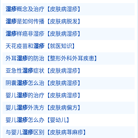
湿疹
概念及治疗【皮肤病湿疹】
湿疹
是如何传播【皮肤病脱发】
湿疹
样癌非湿疹【皮肤病湿疹】
天花疫苗和
湿疹
【就医知识】
外耳
湿疹
的防治【整形外科外耳疾患】
亚急性
湿疹
症状【皮肤病湿疹】
阴囊
湿疹
怎么治【皮肤病湿疹】
婴儿
湿疹
的治疗【皮肤病湿疹】
婴儿
湿疹
外洗方【皮肤病偏方】
婴儿
湿疹
怎么办【婴幼儿】
与婴儿
湿疹
区别【皮肤病荨麻疹】