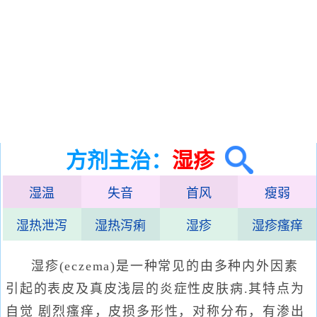
方剂主治：
湿疹
湿温
失音
首风
瘦弱
湿热泄泻
湿热泻痢
湿疹
湿疹瘙痒
湿疹(eczema)是一种常见的由多种内外因素
引起的表皮及真皮浅层的炎症性皮肤病.其特点为
自觉 剧烈瘙痒，皮损多形性，对称分布，有渗出