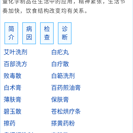
量化学制品在生活中的应用，精神紧张，生活节
奏加快，饮食结构改变均有关系。
简
病
检
诊
介
因
查
断
艾叶洗剂
白疕丸
百部洗方
白疔散
败毒散
白簕洗剂
白术膏
百药煎油膏
薄肤膏
保肤膏
碧玉散
苍松烘疗条
擦药
搽黄药粉