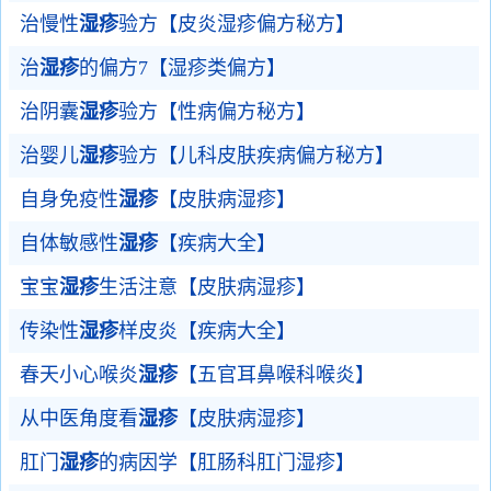
治慢性
湿疹
验方【皮炎湿疹偏方秘方】
治
湿疹
的偏方7【湿疹类偏方】
治阴囊
湿疹
验方【性病偏方秘方】
治婴儿
湿疹
验方【儿科皮肤疾病偏方秘方】
自身免疫性
湿疹
【皮肤病湿疹】
自体敏感性
湿疹
【疾病大全】
宝宝
湿疹
生活注意【皮肤病湿疹】
传染性
湿疹
样皮炎【疾病大全】
春天小心喉炎
湿疹
【五官耳鼻喉科喉炎】
从中医角度看
湿疹
【皮肤病湿疹】
肛门
湿疹
的病因学【肛肠科肛门湿疹】