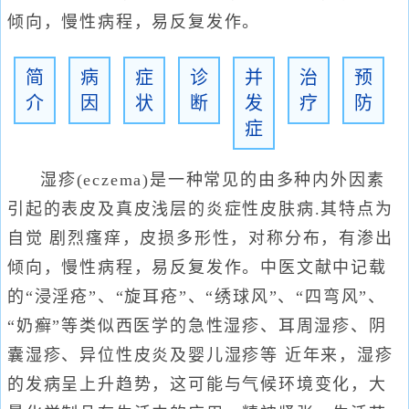
倾向，慢性病程，易反复发作。
简
病
症
诊
并
治
预
介
因
状
断
发
疗
防
症
湿疹(eczema)是一种常见的由多种内外因素
引起的表皮及真皮浅层的炎症性皮肤病.其特点为
自觉 剧烈瘙痒，皮损多形性，对称分布，有渗出
倾向，慢性病程，易反复发作。中医文献中记载
的“浸淫疮”、“旋耳疮”、“绣球风”、“四弯风”、
“奶癣”等类似西医学的急性湿疹、耳周湿疹、阴
囊湿疹、异位性皮炎及婴儿湿疹等 近年来，湿疹
的发病呈上升趋势，这可能与气候环境变化，大