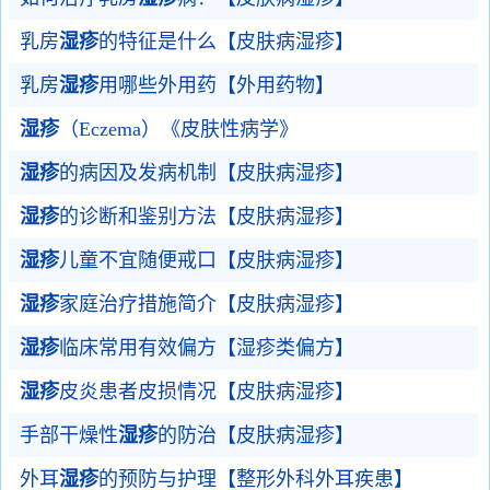
乳房
湿疹
的特征是什么【皮肤病湿疹】
乳房
湿疹
用哪些外用药【外用药物】
湿疹
（Eczema）《皮肤性病学》
湿疹
的病因及发病机制【皮肤病湿疹】
湿疹
的诊断和鉴别方法【皮肤病湿疹】
湿疹
儿童不宜随便戒口【皮肤病湿疹】
湿疹
家庭治疗措施简介【皮肤病湿疹】
湿疹
临床常用有效偏方【湿疹类偏方】
湿疹
皮炎患者皮损情况【皮肤病湿疹】
手部干燥性
湿疹
的防治【皮肤病湿疹】
外耳
湿疹
的预防与护理【整形外科外耳疾患】