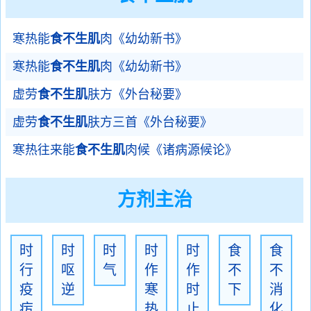
寒热能
食不生肌
肉《幼幼新书》
寒热能
食不生肌
肉《幼幼新书》
虚劳
食不生肌
肤方《外台秘要》
虚劳
食不生肌
肤方三首《外台秘要》
寒热往来能
食不生肌
肉候《诸病源候论》
方剂主治
时
时
时
时
时
食
食
行
呕
气
作
作
不
不
疫
逆
寒
时
下
消
疠
热
止
化