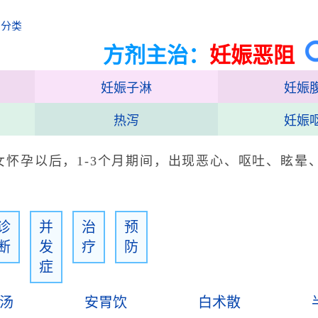
治分类
方剂主治：
妊娠恶阻
妊娠子淋
妊娠
热泻
妊娠
女怀孕以后，1-3个月期间，出现恶心、呕吐、眩晕
诊
并
治
预
断
发
疗
防
症
汤
安胃饮
白术散