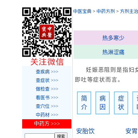
中医宝典
>
中药方剂
>
方剂主
热多寒少
热淋涩痛
妊娠恶阻则是指妇
查疾病 >>>
即吐等症状而言。
查症状 >>>
做检查 >>>
看医书 >>>
简
病
症
查穴位 >>>
介
因
状
中药材 >>>
中药方 >>>
安胎饮
安胃