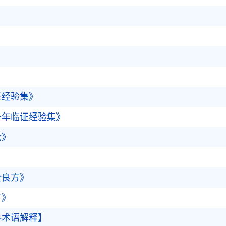
》
》
证经验集》
十年临证经验集》
论》
全良方》
方》
科术语解释】