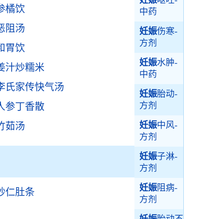
妊娠
呕吐-
参橘饮
中药
恶阻汤
妊娠
伤寒-
方剂
和胃饮
妊娠
水肿-
姜汁炒糯米
中药
李氏家传快气汤
妊娠
胎动-
方剂
人参丁香散
妊娠
中风-
竹茹汤
方剂
妊娠
子淋-
方剂
妊娠
阻病-
砂仁肚条
方剂