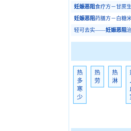
妊娠恶阻
食疗方－甘蔗
妊娠恶阻
药膳方－白糖
轻可去实——
妊娠恶阻
热
热
热
多
劳
淋
寒
少