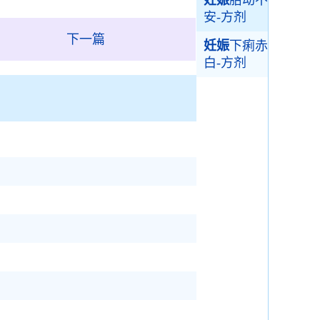
妊娠
胎动不
安-方剂
下一篇
妊娠
下痢赤
白-方剂