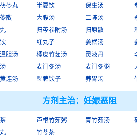
茯苓丸
半夏饮
保生汤
苓散
大腹汤
二陈汤
丸
归芩参附汤
归原散
饮
红丸子
姜橘汤
温胆汤
橘皮竹茹汤
灵液丹
汤
麦门冬汤
麦门冬粥
黄连汤
醒脾饮子
养胃汤
方剂主治：
妊娠恶阻
茶
芦根竹茹粥
青竹茹汤
丸
竹苓茶