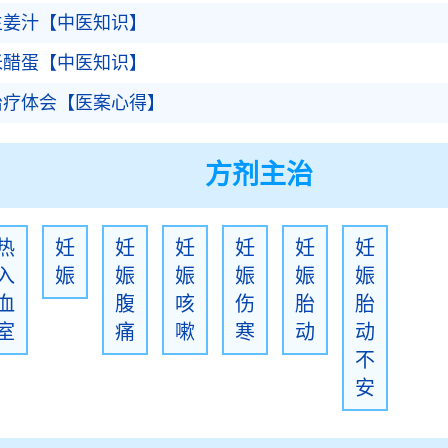
生姜汁【中医知识】
米醋蛋【中医知识】
治疗体会【医案心得】
方剂主治
热
妊
妊
妊
妊
妊
妊
入
娠
娠
娠
娠
娠
娠
血
腹
咳
伤
胎
胎
室
痛
嗽
寒
动
动
不
安