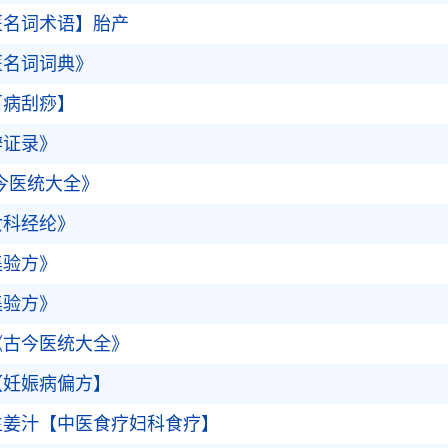
医名词术语】胎产
医名词词典》
百病刮痧】
辨证录》
今医统大全》
女科经纶》
集验方》
集验方》
《古今医统大全》
【妊娠病偏方】
生姜汁【中医食疗妇科食疗】