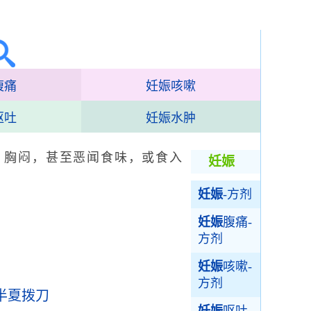
腹痛
妊娠咳嗽
呕吐
妊娠水肿
、胸闷，甚至恶闻食味，或食入
妊娠
妊娠
-方剂
妊娠
腹痛-
方剂
妊娠
咳嗽-
方剂
半夏拨刀