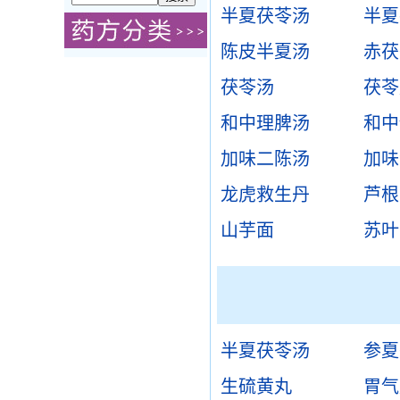
半夏茯苓汤
半夏
陈皮半夏汤
赤茯
茯苓汤
茯苓
和中理脾汤
和中
加味二陈汤
加味
龙虎救生丹
芦根
山芋面
苏叶
半夏茯苓汤
参夏
生硫黄丸
胃气