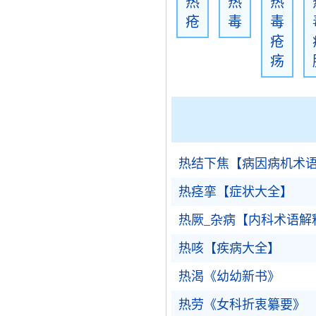
热
热
热
疮
毒
毒
疮
疡
热结下焦【病因病机术
热痉挛【症状大全】
热厥_杂病【内科术语解
热咳【疾病大全】
热渴《幼幼新书》
热劳《女科折衷纂要》