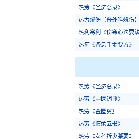
热劳《圣济总录》
热力烧伤【普外科烧伤
热利寒利《伤寒心法要
热痢《备急千金要方》
热劳《圣济总录》
热劳《中医词典》
热劳《金匮翼》
热劳《慎柔五书》
热劳《女科折衷纂要》