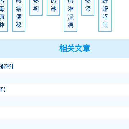
热
热
热
热
热
热
妊
毒
结
痢
淋
淋
泻
娠
痈
便
涩
呕
肿
秘
痛
吐
相关文章
语解释】
释】