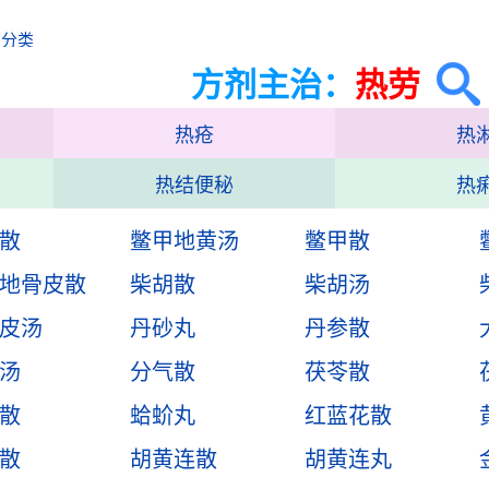
治分类
方剂主治：
热劳
热疮
热
热结便秘
热
散
鳖甲地黄汤
鳖甲散
地骨皮散
柴胡散
柴胡汤
皮汤
丹砂丸
丹参散
汤
分气散
茯苓散
散
蛤蚧丸
红蓝花散
散
胡黄连散
胡黄连丸