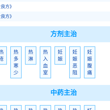
全良方》
全良方》
方剂主治
热
热
热
热
妊
妊
妊
疮
多
淋
入
娠
娠
娠
寒
血
恶
腹
少
室
阻
痛
中药主治