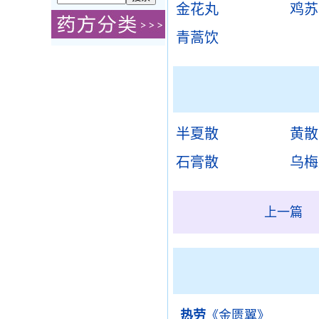
金花丸
鸡苏
青蒿饮
半夏散
黄散
石膏散
乌梅
上一篇
热劳
《金匮翼》