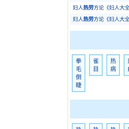
妇人
热劳
方论《妇人大
妇人
热劳
方论《妇人大
拳
雀
热
毛
目
病
倒
睫