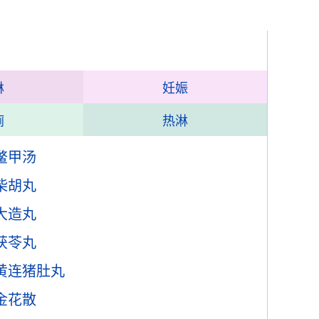
淋
妊娠
痢
热淋
鳖甲汤
柴胡丸
大造丸
茯苓丸
黄连猪肚丸
金花散