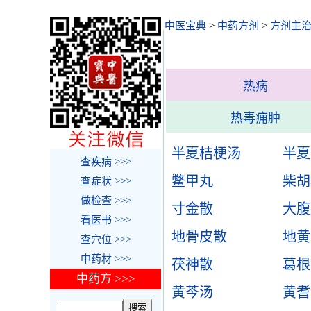
中医宝典
>
中药方剂
>
方剂主
热病
热毒痈肿
半夏桔梗汤
半夏
查疾病 >>>
鳖甲丸
柴胡
查症状 >>>
做检查 >>>
寸金散
大腹
看医书 >>>
地骨皮散
地黄
查穴位 >>>
中药材 >>>
茯神散
葛根
中药方 >>>
黄芩汤
黄耆