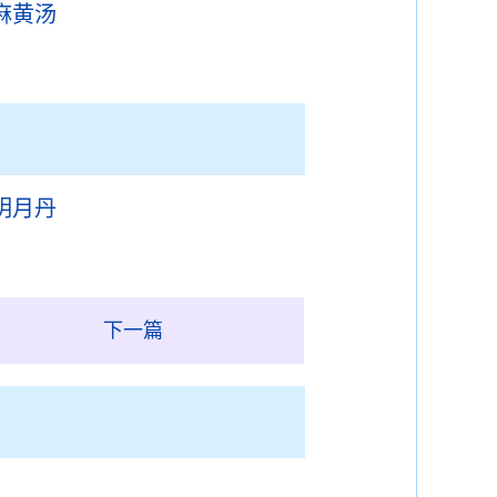
麻黄汤
明月丹
下一篇