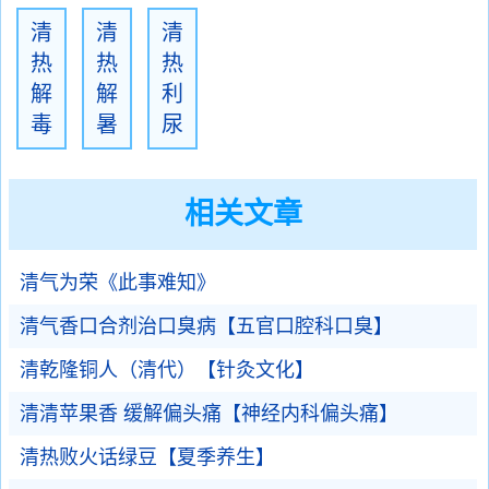
清
清
清
热
热
热
解
解
利
毒
暑
尿
相关文章
清气为荣《此事难知》
清气香口合剂治口臭病【五官口腔科口臭】
清乾隆铜人（清代）【针灸文化】
清清苹果香 缓解偏头痛【神经内科偏头痛】
清热败火话绿豆【夏季养生】