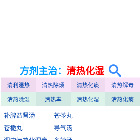
方剂主治：
清热化湿
清利湿热
清热除烦
清热化痰
清热解毒
清热除湿
清热毒
清热化湿
清热化痰
补脾益肾汤
苍芩丸
苍栀丸
导气汤