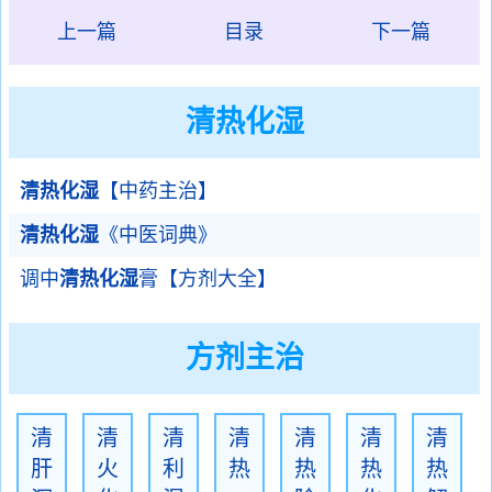
上一篇
目录
下一篇
清热化湿
清热化湿
【中药主治】
清热化湿
《中医词典》
调中
清热化湿
膏【方剂大全】
方剂主治
清
清
清
清
清
清
清
肝
火
利
热
热
热
热