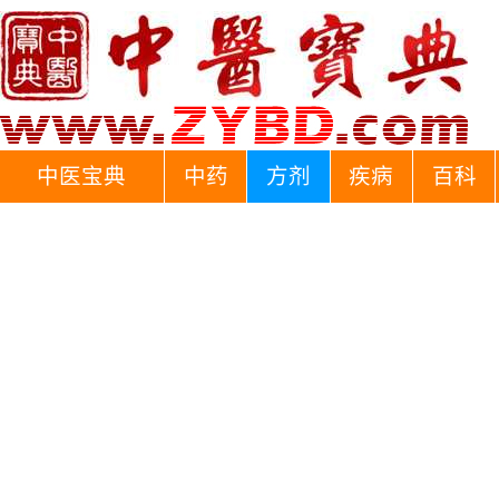
中医宝典
中药
方剂
疾病
百科