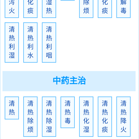
泻
化
湿
除
化
解
火
痰
热
烦
痰
毒
清
清
清
热
热
热
利
利
利
湿
水
咽
中药主治
清
清
清
清
清
清
清
热
热
热
热
热
热
热
除
除
毒
化
化
降
烦
湿
湿
痰
火