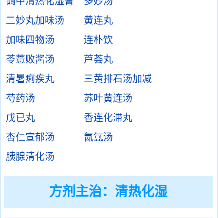
调中清热化湿膏
多妙汤
二妙丸加味汤
黄连丸
加味四物汤
连朴饮
苓薏败酱汤
芦荟丸
清暑痢疾丸
三黄排石汤加减
芍药汤
苏叶黄连汤
戊已丸
香连化滞丸
杏仁宣郁汤
氤氲汤
胰腺清化汤
方剂主治：
清热化湿