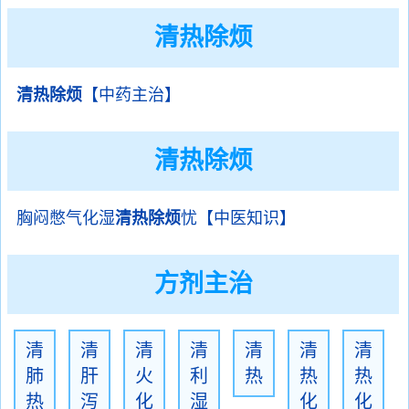
清热除烦
清热除烦
【中药主治】
清热除烦
胸闷憋气化湿
清热除烦
忧【中医知识】
方剂主治
清
清
清
清
清
清
清
肺
肝
火
利
热
热
热
热
泻
化
湿
化
化