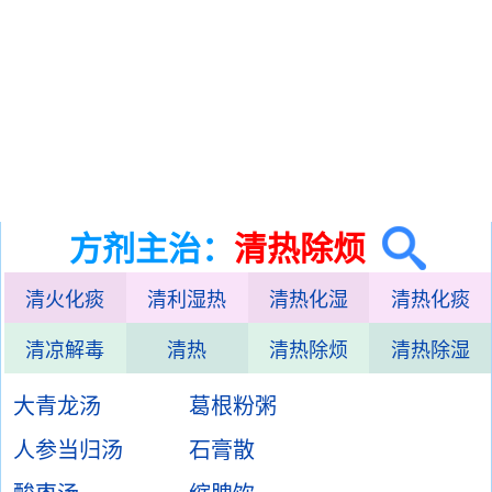
方剂主治：
清热除烦
清火化痰
清利湿热
清热化湿
清热化痰
清凉解毒
清热
清热除烦
清热除湿
大青龙汤
葛根粉粥
人参当归汤
石膏散