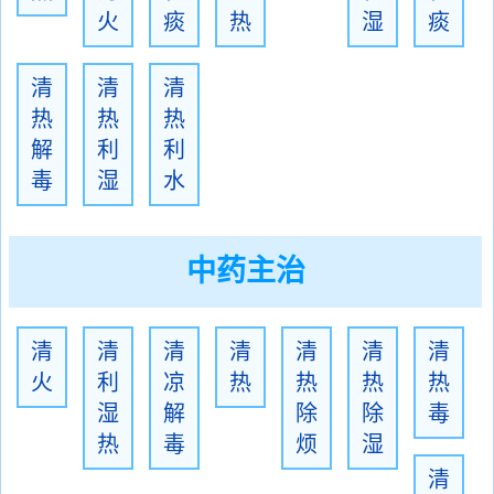
火
痰
热
湿
痰
清
清
清
热
热
热
解
利
利
毒
湿
水
中药主治
清
清
清
清
清
清
清
火
利
凉
热
热
热
热
湿
解
除
除
毒
热
毒
烦
湿
清