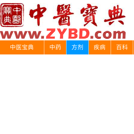
中医宝典
中药
方剂
疾病
百科