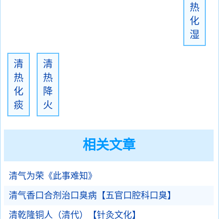
热
化
湿
清
清
热
热
化
降
痰
火
相关文章
清气为荣《此事难知》
清气香口合剂治口臭病【五官口腔科口臭】
清乾隆铜人（清代）【针灸文化】