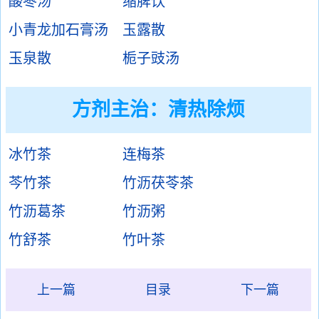
酸枣汤
缩脾饮
小青龙加石膏汤
玉露散
玉泉散
栀子豉汤
方剂主治：
清热除烦
冰竹茶
连梅茶
芩竹茶
竹沥茯苓茶
竹沥葛茶
竹沥粥
竹舒茶
竹叶茶
上一篇
目录
下一篇