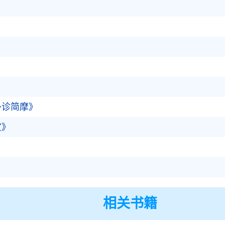
】
外诊简摩》
宜》
》
相关书籍