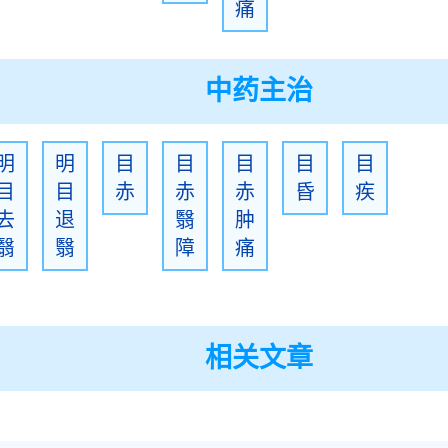
痛
中药主治
明
明
目
目
目
目
目
目
目
赤
赤
赤
昏
疾
去
退
翳
肿
翳
翳
障
痛
相关文章