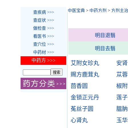
中医宝典
>
中药方剂
>
方剂主
查疾病 >>>
查症状 >>>
做检查 >>>
明目退翳
看医书 >>>
查穴位 >>>
明目去翳
中药材 >>>
中药方 >>>
艾附女珍丸
安肾
赐方鹿茸丸
苁蓉
茴香圆
椒附
金锁正元丹
莲子
菟丝子圆
腽肭
心肾丸
玉华