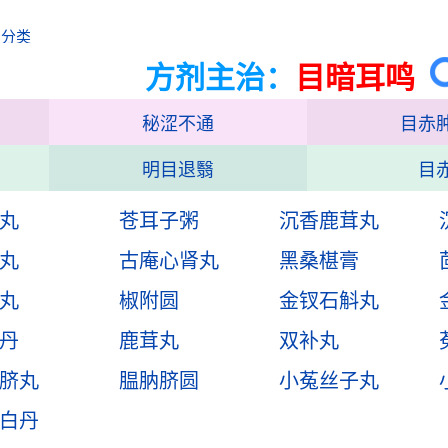
治分类
方剂主治：
目暗耳鸣
秘涩不通
目赤
明目退翳
目
丸
苍耳子粥
沉香鹿茸丸
丸
古庵心肾丸
黑桑椹膏
丸
椒附圆
金钗石斛丸
丹
鹿茸丸
双补丸
脐丸
腽肭脐圆
小菟丝子丸
白丹