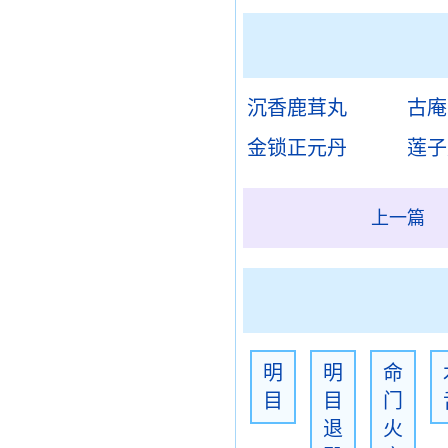
沉香鹿茸丸
古庵
金锁正元丹
莲子
上一篇
明
明
命
目
目
门
退
火