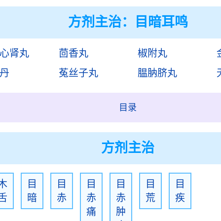
方剂主治：
目暗耳鸣
心肾丸
茴香丸
椒附丸
丹
菟丝子丸
腽肭脐丸
目录
方剂主治
木
目
目
目
目
目
目
舌
暗
赤
赤
赤
荒
疾
痛
肿