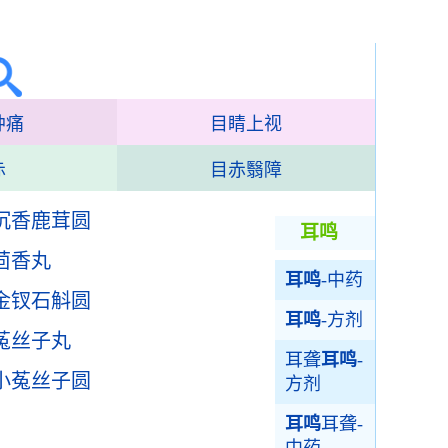
肿痛
目睛上视
赤
目赤翳障
沉香鹿茸圆
耳鸣
茴香丸
耳鸣
-中药
金钗石斛圆
耳鸣
-方剂
菟丝子丸
耳聋
耳鸣
-
小菟丝子圆
方剂
耳鸣
耳聋-