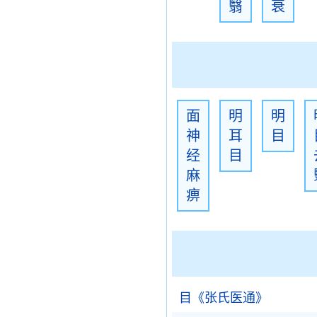
翳
衰
面
明
明
神
耳
目
经
目
麻
痹
目《张氏医通》