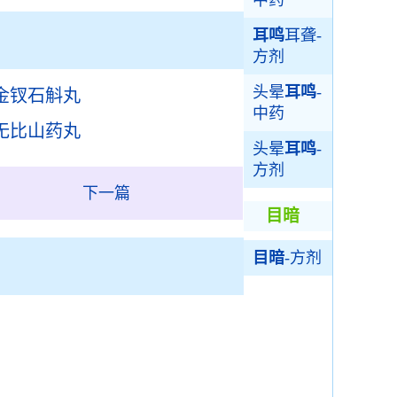
中药
耳鸣
耳聋-
方剂
头晕
耳鸣
-
金钗石斛丸
中药
无比山药丸
头晕
耳鸣
-
方剂
下一篇
目暗
目暗
-方剂