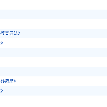
补养宣导法》
论》
外诊简摩》
宜》