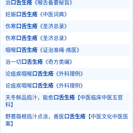
治
口舌生疮
《喉舌备要秘旨》
妊娠
口舌生疮
《中医词典》
伤寒
口舌生疮
《圣济总录》
伤寒
口舌生疮
《圣济总录》
咽喉
口舌生疮
《证治准绳·疡医》
治一切
口舌生疮
《奇方类编》
论疽疾咽喉
口舌生疮
《外科理例》
论疽疾咽喉
口舌生疮
《外科理例》
天冬鲜品捣汁，能愈
口舌生疮
【中医临床中医五官
科】
野蔷薇根捣汁点涂，善医
口舌生疮
【中医文化中医医
案】