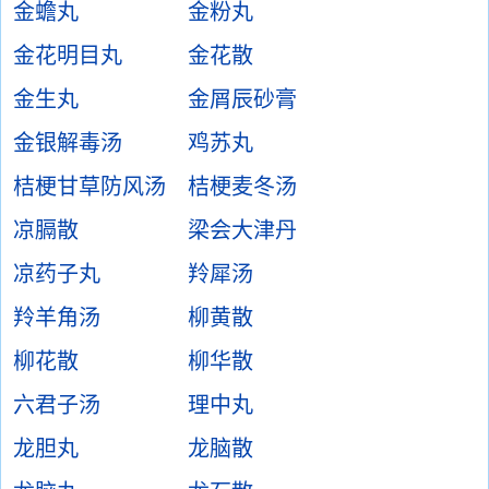
金蟾丸
金粉丸
金花明目丸
金花散
金生丸
金屑辰砂膏
金银解毒汤
鸡苏丸
桔梗甘草防风汤
桔梗麦冬汤
凉膈散
梁会大津丹
凉药子丸
羚犀汤
羚羊角汤
柳黄散
柳花散
柳华散
六君子汤
理中丸
龙胆丸
龙脑散