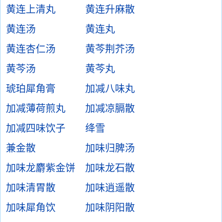
黄连上清丸
黄连升麻散
黄连汤
黄连丸
黄连杏仁汤
黄芩荆芥汤
黄芩汤
黄芩丸
琥珀犀角膏
加减八味丸
加减薄荷煎丸
加减凉膈散
加减四味饮子
绛雪
兼金散
加味归脾汤
加味龙麝紫金饼
加味龙石散
加味清胃散
加味逍遥散
加味犀角饮
加味阴阳散