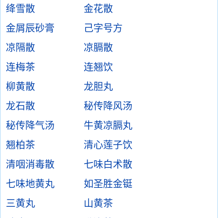
绛雪散
金花散
金屑辰砂膏
己字号方
凉隔散
凉膈散
连梅茶
连翘饮
柳黄散
龙胆丸
龙石散
秘传降风汤
秘传降气汤
牛黄凉膈丸
翘柏茶
清心莲子饮
清咽消毒散
七味白术散
七味地黄丸
如圣胜金铤
三黄丸
山黄茶