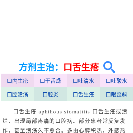
方剂主治：
口舌生疮
口内生疮
口干舌燥
口吐清水
口吐酸水
口腔溃疡
口腔炎
口舌生疮
口眼歪斜
口舌生疮 aphthous stomatitis 口舌生疮或溃
烂、出现局部疼痛的口腔病。部分患者常反复发
作，甚至溃疡久不愈合。多由心脾积热，外感热