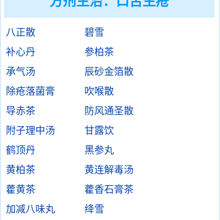
方剂主治：
口舌生疮
八正散
碧雪
补心丹
参柏茶
承气汤
辰砂金箔散
除疮落菌膏
吹喉散
导赤茶
防风通圣散
附子理中汤
甘露饮
鹤顶丹
黑参丸
黄柏茶
黄连解毒汤
藿黄茶
藿香石膏茶
加减八味丸
绛雪