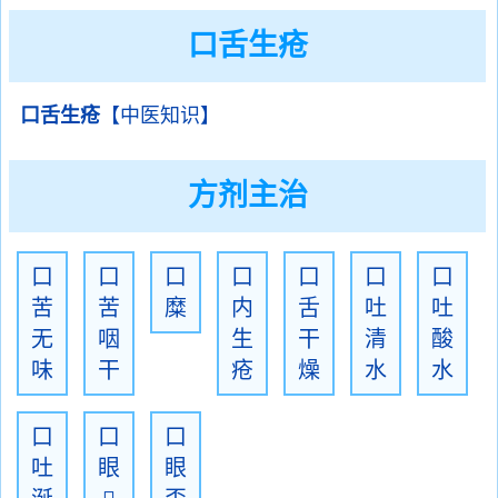
口舌生疮
口舌生疮
【中医知识】
方剂主治
口
口
口
口
口
口
口
苦
苦
糜
内
舌
吐
吐
无
咽
生
干
清
酸
味
干
疮
燥
水
水
口
口
口
吐
眼
眼