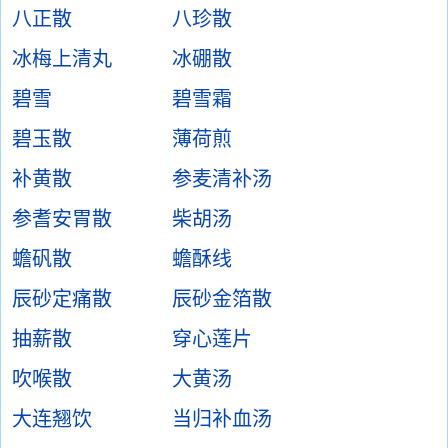
八正散
八珍散
冰梅上清丸
冰硼散
碧雪
碧雪霜
碧玉散
薄荷煎
补黄散
参麦清补汤
参耆安胃散
柴胡汤
蟾矾散
蟾酥线
辰砂定痛散
辰砂金箔散
抽薪散
穿心莲片
吹喉散
大黄汤
大连翘饮
当归补血汤