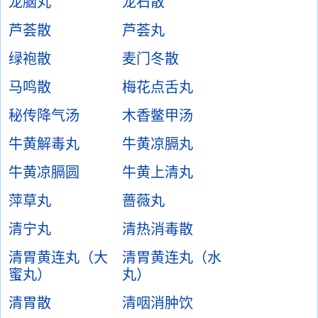
龙脑丸
龙石散
芦荟散
芦荟丸
绿袍散
麦门冬散
马鸣散
梅花点舌丸
秘传降气汤
木香鳖甲汤
牛黄解毒丸
牛黄凉膈丸
牛黄凉膈圆
牛黄上清丸
萍草丸
蔷薇丸
清宁丸
清热消毒散
清胃黄连丸（大
清胃黄连丸（水
蜜丸）
丸）
清胃散
清咽消肿饮