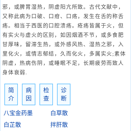
邪，或脾胃湿热，阴虚阳亢所致。古代文献中，
又称此病为口破、口疳、口疡，发生在舌的称舌
疡。相当于西医的口腔溃疡。疮疡皆属于火，但
有实火与虚火的区别，如因烟酒不节，或多食肥
甘厚味，留滞生热，或外感风热、湿热之邪，入
里化火，或情志郁结，久而化火，多属实火;素体
阴虚，热病伤阴，或睡眠不足，长期疲劳而致人
身体衰弱.
简
病
检
诊
介
因
查
断
八宝金药墨
白草散
白芷散
拌肝散