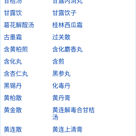
甘桔汤
甘露内消丸
甘露饮
甘露饮子
葛花解酲汤
桂林西瓜霜
古墨霜
过关散
含黄柏煎
含化麝香丸
含化丸
含煎
含杏仁丸
黑参丸
黑锡丹
化毒丹
黄柏散
黄丹膏
黄金散
黄连解毒合甘桔
汤
黄连散
黄连上清膏