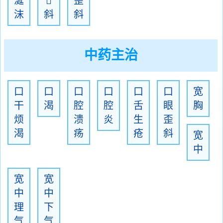
涎

歪
沫
斜
斜
中药主治
口
口
口
口
口
口
宽
干
渴
腔
腔
舌
眼
胸
烦
溃
炎
生
歪
渴
疡
疮
斜
宽
中
宽
宽
中
中
理
下
气
气