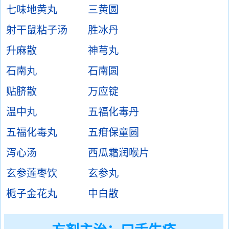
七味地黄丸
三黄圆
射干鼠粘子汤
胜冰丹
升麻散
神芎丸
石南丸
石南圆
贴脐散
万应锭
温中丸
五福化毒丹
五福化毒丸
五疳保童圆
泻心汤
西瓜霜润喉片
玄参莲枣饮
玄参丸
栀子金花丸
中白散