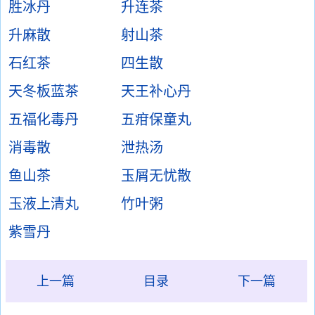
胜冰丹
升连茶
升麻散
射山茶
石红茶
四生散
天冬板蓝茶
天王补心丹
五福化毒丹
五疳保童丸
消毒散
泄热汤
鱼山茶
玉屑无忧散
玉液上清丸
竹叶粥
紫雪丹
上一篇
目录
下一篇