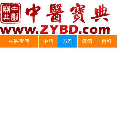
中医宝典
中药
方剂
疾病
百科