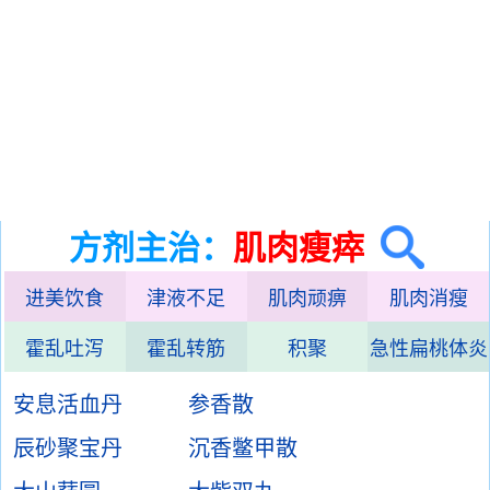
方剂主治：
肌肉瘦瘁
进美饮食
津液不足
肌肉顽痹
肌肉消瘦
霍乱吐泻
霍乱转筋
积聚
急性扁桃体炎
安息活血丹
参香散
辰砂聚宝丹
沉香鳖甲散