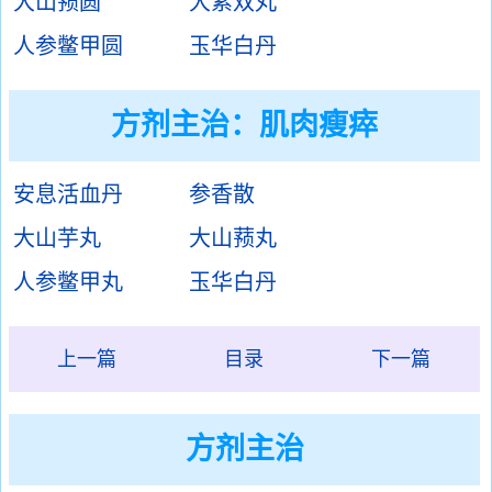
大山蓣圆
大紫双丸
人参鳖甲圆
玉华白丹
方剂主治：
肌肉瘦瘁
安息活血丹
参香散
大山芋丸
大山蓣丸
人参鳖甲丸
玉华白丹
上一篇
目录
下一篇
方剂主治