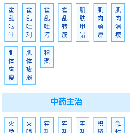
霍
霍
霍
霍
肌
肌
肌
乱
乱
乱
乱
肤
肉
肉
呕
吐
吐
转
甲
顽
消
吐
利
泻
筋
错
痹
瘦
肌
肌
积
体
体
聚
羸
瘦
瘦
弱
中药主治
火
火
霍
霍
霍
积
急
烫
眼
乱
乱
乱
聚
性