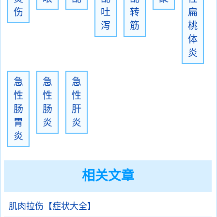
伤
吐
转
扁
泻
筋
桃
体
炎
急
急
急
性
性
性
肠
肠
肝
胃
炎
炎
炎
相关文章
肌肉拉伤【症状大全】