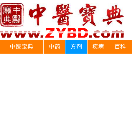
中医宝典
中药
方剂
疾病
百科