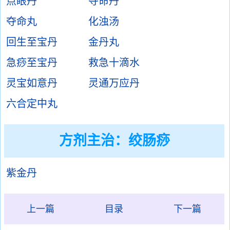
点眼丹
夺命丹
夺命丸
化浊汤
回生至宝丹
金丹丸
急痧至宝丹
救急十滴水
灵宝如意丹
灵通万应丹
六合定中丸
方剂主治：
绞肠痧
紫金丹
上一篇
目录
下一篇