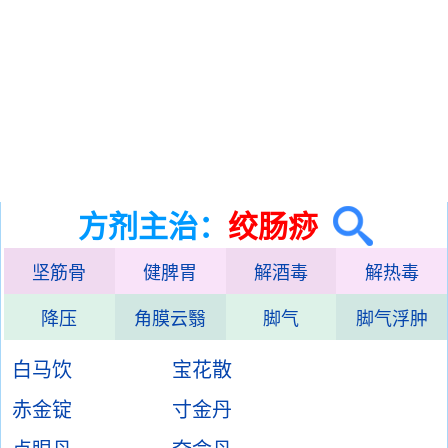
方剂主治：
绞肠痧
坚筋骨
健脾胃
解酒毒
解热毒
降压
角膜云翳
脚气
脚气浮肿
白马饮
宝花散
赤金锭
寸金丹