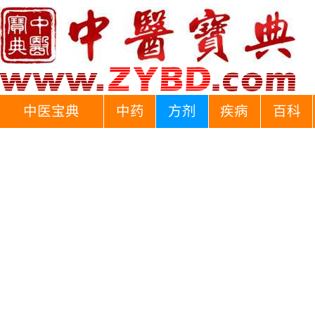
中医宝典
中药
方剂
疾病
百科