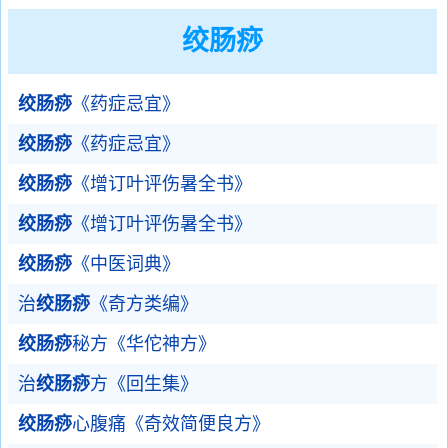
绞肠痧
绞肠痧
《药症忌宜》
绞肠痧
《药症忌宜》
绞肠痧
《增订叶评伤暑全书》
绞肠痧
《增订叶评伤暑全书》
绞肠痧
《中医词典》
治
绞肠痧
《奇方类编》
绞肠痧
秘方《华佗神方》
治
绞肠痧
方《回生集》
绞肠痧
心腹痛《奇效简便良方》