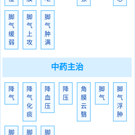
脚
脚
脚
气
气
气
缓
上
肿
弱
攻
满
中药主治
降
降
降
降
角
脚
脚
气
气
血
压
膜
气
气
化
压
云
浮
痰
翳
肿
脚
脚
脚