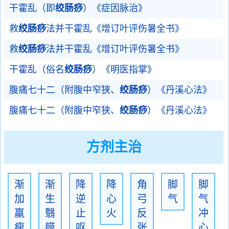
干霍乱（即
绞肠痧
）《症因脉治》
救
绞肠痧
法并干霍乱《增订叶评伤暑全书》
救
绞肠痧
法并干霍乱《增订叶评伤暑全书》
干霍乱（俗名
绞肠痧
）《明医指掌》
腹痛七十二（附腹中窄狭、
绞肠痧
）《丹溪心法》
腹痛七十二（附腹中窄狭、
绞肠痧
）《丹溪心法》
方剂主治
渐
渐
降
降
角
脚
脚
加
生
逆
心
弓
气
气
羸
翳
止
火
反
冲
瘦
膜
呕
张
心