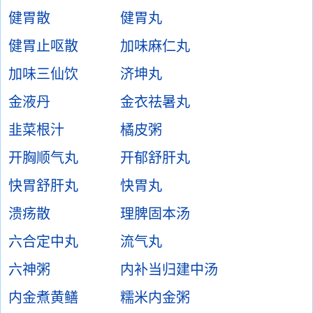
健胃散
健胃丸
健胃止呕散
加味麻仁丸
加味三仙饮
济坤丸
金液丹
金衣祛暑丸
韭菜根汁
橘皮粥
开胸顺气丸
开郁舒肝丸
快胃舒肝丸
快胃丸
溃疡散
理脾固本汤
六合定中丸
流气丸
六神粥
内补当归建中汤
内金煮黄鳝
糯米内金粥