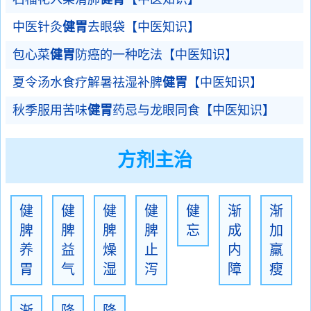
中医针灸
健胃
去眼袋【中医知识】
包心菜
健胃
防癌的一种吃法【中医知识】
夏令汤水食疗解暑祛湿补脾
健胃
【中医知识】
秋季服用苦味
健胃
药忌与龙眼同食【中医知识】
方剂主治
健
健
健
健
健
渐
渐
脾
脾
脾
脾
忘
成
加
养
益
燥
止
内
羸
胃
气
湿
泻
障
瘦