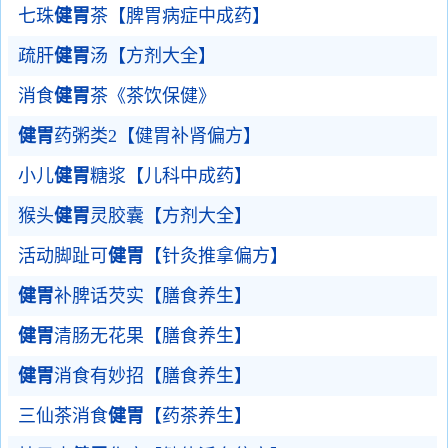
七珠
健胃
茶【脾胃病症中成药】
疏肝
健胃
汤【方剂大全】
消食
健胃
茶《茶饮保健》
健胃
药粥类2【健胃补肾偏方】
小儿
健胃
糖浆【儿科中成药】
猴头
健胃
灵胶囊【方剂大全】
活动脚趾可
健胃
【针灸推拿偏方】
健胃
补脾话芡实【膳食养生】
健胃
清肠无花果【膳食养生】
健胃
消食有妙招【膳食养生】
三仙茶消食
健胃
【药茶养生】