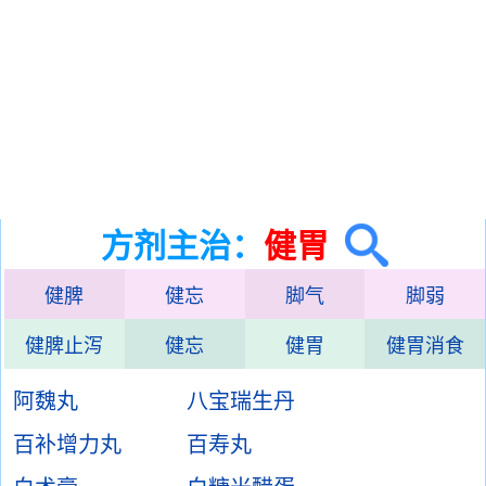
方剂主治：
健胃
健脾
健忘
脚气
脚弱
健脾止泻
健忘
健胃
健胃消食
阿魏丸
八宝瑞生丹
百补增力丸
百寿丸