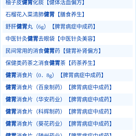
柚子皮
健胃
化痰【健体活血偏方】
石榴花入菜清肺
健胃
【膳食养生】
舒肝
健胃
丸（6g）【脾胃病症中成药】
中医针灸
健胃
去眼袋【中医针灸美容】
民间常用的消食
健胃
药【健胃补肾偏方】
保健类药茶之消食
健胃
茶【药茶养生】
健胃
消食片（0．8g）【脾胃病症中成药】
健胃
消食片（百泉制药）【脾胃病症中成药】
健胃
消食片（华安药业）【脾胃病症中成药】
健胃
消食片（科辉制药）【脾胃病症中成药】
健胃
消食片（葵花药业）【脾胃病症中成药】