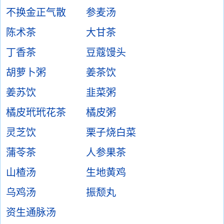
不换金正气散
参麦汤
陈术茶
大甘茶
丁香茶
豆蔻馒头
胡萝卜粥
姜茶饮
姜苏饮
韭菜粥
橘皮玳玳花茶
橘皮粥
灵芝饮
栗子烧白菜
蒲苓茶
人参果茶
山楂汤
生地黄鸡
乌鸡汤
振颓丸
资生通脉汤