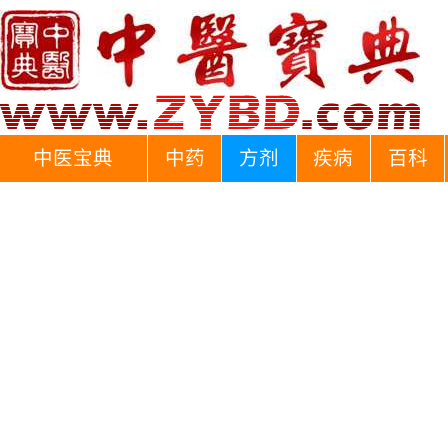
中医宝典
中药
方剂
疾病
百科