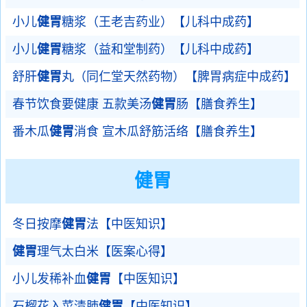
小儿
健胃
糖浆（王老吉药业）【儿科中成药】
小儿
健胃
糖浆（益和堂制药）【儿科中成药】
舒肝
健胃
丸（同仁堂天然药物）【脾胃病症中成药】
春节饮食要健康 五款美汤
健胃
肠【膳食养生】
番木瓜
健胃
消食 宣木瓜舒筋活络【膳食养生】
健胃
冬日按摩
健胃
法【中医知识】
健胃
理气太白米【医案心得】
小儿发稀补血
健胃
【中医知识】
石榴花入菜清肺
健胃
【中医知识】