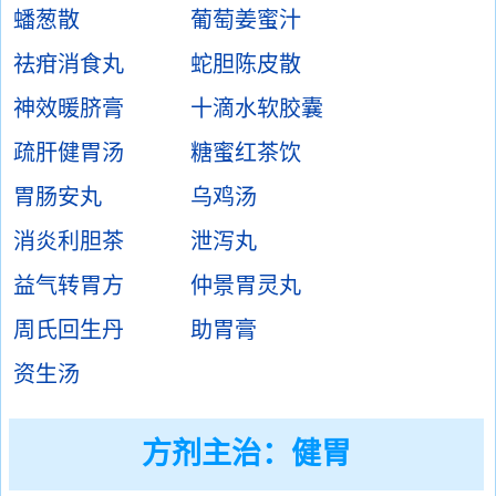
蟠葱散
葡萄姜蜜汁
祛疳消食丸
蛇胆陈皮散
神效暖脐膏
十滴水软胶囊
疏肝健胃汤
糖蜜红茶饮
胃肠安丸
乌鸡汤
消炎利胆茶
泄泻丸
益气转胃方
仲景胃灵丸
周氏回生丹
助胃膏
资生汤
方剂主治：
健胃