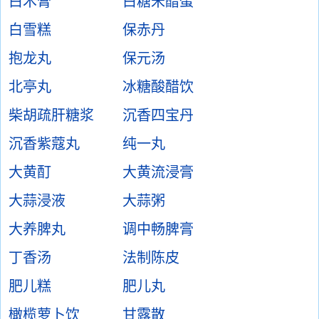
白术膏
白糖米醋蛋
白雪糕
保赤丹
抱龙丸
保元汤
北亭丸
冰糖酸醋饮
柴胡疏肝糖浆
沉香四宝丹
沉香紫蔻丸
纯一丸
大黄酊
大黄流浸膏
大蒜浸液
大蒜粥
大养脾丸
调中畅脾膏
丁香汤
法制陈皮
肥儿糕
肥儿丸
橄榄萝卜饮
甘露散