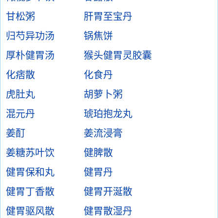
甘松粥
肝胃至宝丹
归芍异功汤
锅焦饼
厚朴健胃汤
猴头健胃灵胶囊
化痞散
化食丹
虎肚丸
胡萝卜粥
混元丹
琥珀抱龙丸
姜酊
姜流浸膏
姜糖苏叶饮
健脾散
健胃保和丸
健胃丹
健胃丁香散
健胃开涎散
健胃驱风散
健胃散湿丹