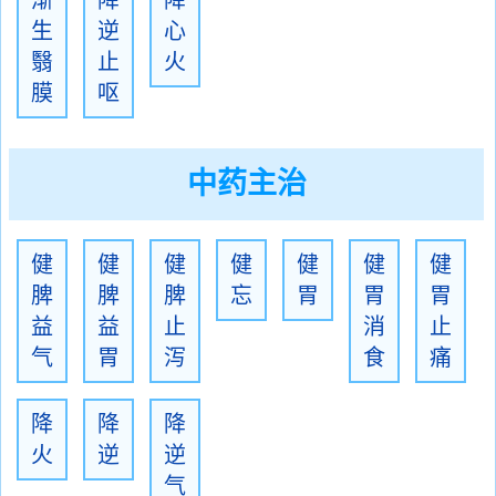
渐
降
降
生
逆
心
翳
止
火
膜
呕
中药主治
健
健
健
健
健
健
健
脾
脾
脾
忘
胃
胃
胃
益
益
止
消
止
气
胃
泻
食
痛
降
降
降
火
逆
逆
气