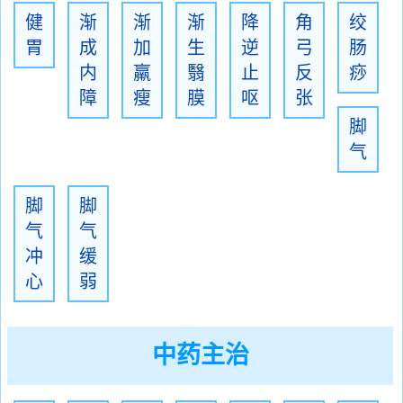
健
渐
渐
渐
降
角
绞
胃
成
加
生
逆
弓
肠
内
羸
翳
止
反
痧
障
瘦
膜
呕
张
脚
气
脚
脚
气
气
冲
缓
心
弱
中药主治