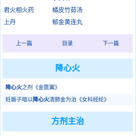
君火相火药
橘皮竹茹汤
上丹
郁金黄连丸
上一篇
目录
下一篇
降心火
降心火
之剂《金匮翼》
妊娠子喑以
降心火
清肺金为治《女科经纶》
方剂主治