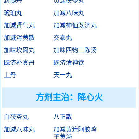
封髓丹
黄连茯苓丸
琥珀丸
加减八味丸
加减肾气丸
加减神仙既济丸
加减泻黄散
交泰丸
加味坎离丸
加味四物二陈汤
既济补真丹
既济清神饮
上丹
天一丸
方剂主治：
降心火
白茯苓丸
八正散
加减八味丸
加减黄连阿胶鸡
子黄汤