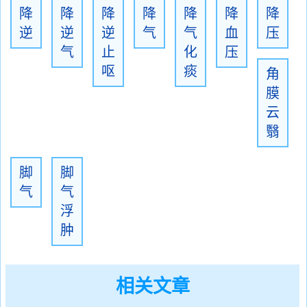
降
降
降
降
降
降
降
逆
逆
逆
气
气
血
压
气
止
化
压
呕
痰
角
膜
云
翳
脚
脚
气
气
浮
肿
相关文章