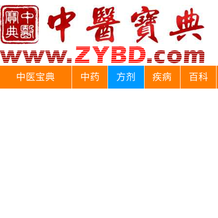
中医宝典
中药
方剂
疾病
百科