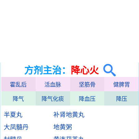
方剂主治：
降心火
霍乱后
活血脉
坚筋骨
健脾胃
降气
降气化痰
降血压
降压
半夏丸
补肾地黄丸
大凤髓丹
地黄粥