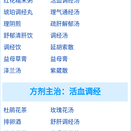
红花糯米粥
活血调经汤
琥珀调经丸
理气通经汤
理阴煎
疏肝解郁汤
舒郁清肝饮
调经汤
调经饮
延胡索散
益母草膏
益母膏
泽兰汤
紫葳散
方剂主治：
活血调经
杜鹃花茶
玫瑰花汤
排卵酒
舒肝调经汤