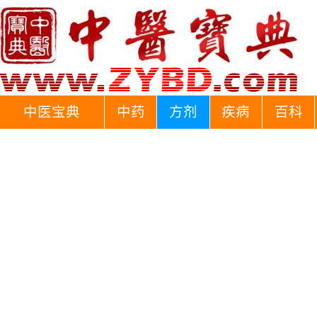
中医宝典
中药
方剂
疾病
百科