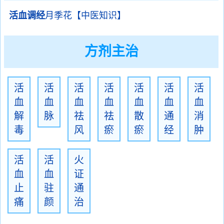
活血调经
月季花【中医知识】
方剂主治
活
活
活
活
活
活
活
血
血
血
血
血
血
血
解
脉
祛
祛
散
通
消
毒
风
瘀
瘀
经
肿
活
活
火
血
血
证
止
驻
通
痛
颜
治