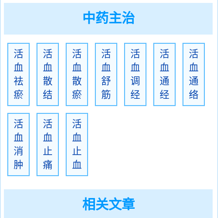
中药主治
活
活
活
活
活
活
活
血
血
血
血
血
血
血
祛
散
散
舒
调
通
通
瘀
结
瘀
筋
经
经
络
活
活
活
血
血
血
消
止
止
肿
痛
血
相关文章