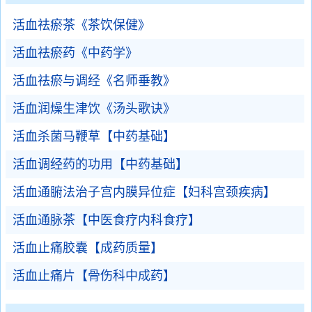
活血祛瘀茶《茶饮保健》
活血祛瘀药《中药学》
活血祛瘀与调经《名师垂教》
活血润燥生津饮《汤头歌诀》
活血杀菌马鞭草【中药基础】
活血调经药的功用【中药基础】
活血通腑法治子宫内膜异位症【妇科宫颈疾病】
活血通脉茶【中医食疗内科食疗】
活血止痛胶囊【成药质量】
活血止痛片【骨伤科中成药】