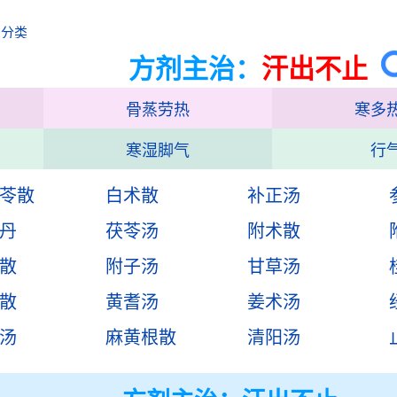
治分类
方剂主治：
汗出不止
骨蒸劳热
寒多
寒湿脚气
行
苓散
白术散
补正汤
丹
茯苓汤
附术散
散
附子汤
甘草汤
散
黄耆汤
姜术汤
汤
麻黄根散
清阳汤