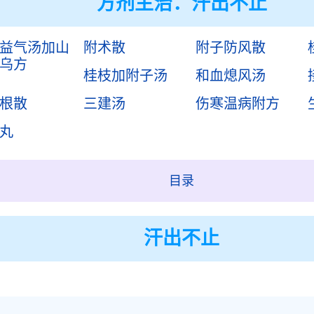
方剂主治：
汗出不止
益气汤加山
附术散
附子防风散
乌方
桂枝加附子汤
和血熄风汤
根散
三建汤
伤寒温病附方
丸
目录
汗出不止