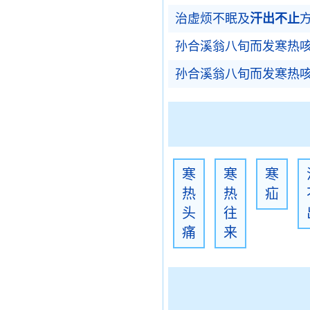
治虚烦不眠及
汗出不止
孙合溪翁八旬而发寒热
孙合溪翁八旬而发寒热
寒
寒
寒
热
热
疝
头
往
痛
来