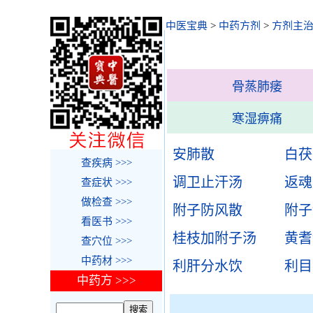
中医宝典
>
中药方剂
>
方剂主
骨蒸肺痿
寒湿痹痛
安肺散
白茯
查疾病 >>>
调卫止汗汤
返魂
查症状 >>>
做检查 >>>
附子防风散
附子
看医书 >>>
桂枝加附子汤
黄耆
查穴位 >>>
中药材 >>>
利肝分水饮
利目
中药方 >>>