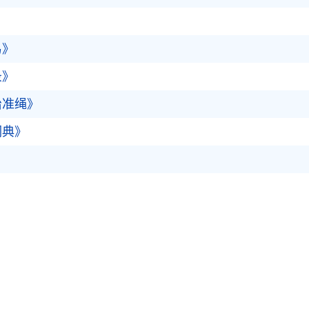
易》
录》
治准绳》
词典》