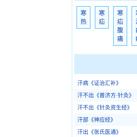
寒
寒
寒
热
疝
疝
腹
痛
汗病《证治汇补》
汗不出《普济方·针灸》
汗不出《针灸资生经》
汗部《神应经》
汗出《张氏医通》