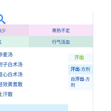
热少
寒热不定
气
行气活血
参麦汤
汗出
附子白术汤
汗出
-方剂
桂心白术汤
自
汗出
-方
经效黄耆散
剂
止汗散