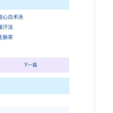
桂心白术汤
接汗法
生脉茶
下一篇