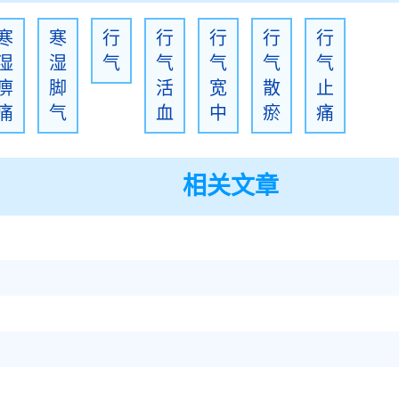
寒
寒
行
行
行
行
行
湿
湿
气
气
气
气
气
痹
脚
活
宽
散
止
痛
气
血
中
瘀
痛
相关文章