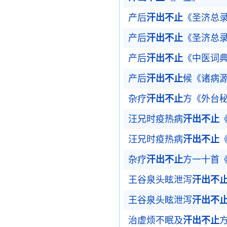
产后
汗出不止
《圣济总
产后
汗出不止
《圣济总
产后
汗出不止
《中医词
产后
汗出不止
候《诸病
杂疗
汗出不止
方《外台
汪兄时疫热病
汗出不止
汪兄时疫热病
汗出不止
杂疗
汗出不止
方一十首
王谷泉头眩泄泻
汗出不
王谷泉头眩泄泻
汗出不
治虚烦不眠及
汗出不止