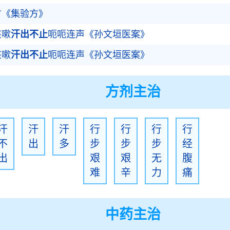
方《集验方》
咳嗽
汗出不止
呃呃连声《孙文垣医案》
咳嗽
汗出不止
呃呃连声《孙文垣医案》
方剂主治
汗
汗
汗
行
行
行
行
不
出
多
步
步
步
经
出
艰
艰
无
腹
难
辛
力
痛
中药主治