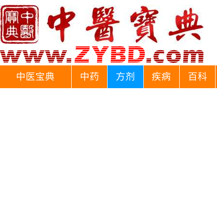
中医宝典
中药
方剂
疾病
百科