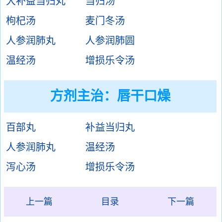
大补益当归丸
当归汤
枸杞汤
麦门冬汤
人参润肺丸
人参润肺圆
温经汤
增损乐令汤
方剂主治：
唇干口燥
百部丸
补益当归丸
人参润肺丸
温经汤
泻心汤
增损乐令汤
上一篇
目录
下一篇