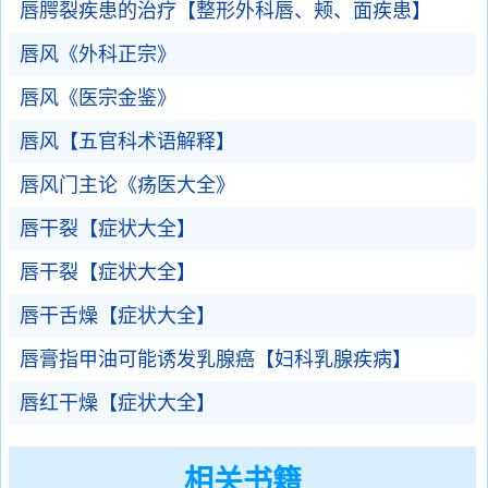
唇腭裂疾患的治疗【整形外科唇、颊、面疾患】
唇风《外科正宗》
唇风《医宗金鉴》
唇风【五官科术语解释】
唇风门主论《疡医大全》
唇干裂【症状大全】
唇干裂【症状大全】
唇干舌燥【症状大全】
唇膏指甲油可能诱发乳腺癌【妇科乳腺疾病】
唇红干燥【症状大全】
相关书籍