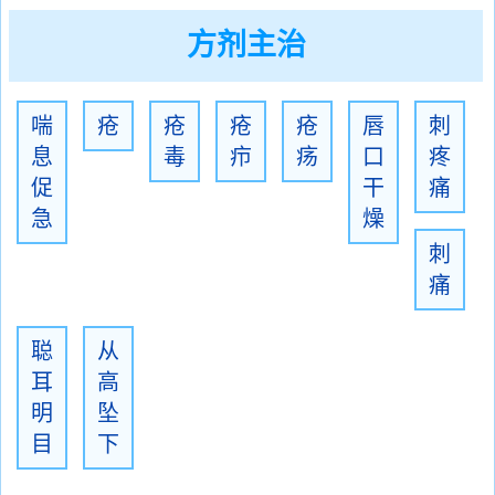
方剂主治
喘
疮
疮
疮
疮
唇
刺
息
毒
疖
疡
口
疼
促
干
痛
急
燥
刺
痛
聪
从
耳
高
明
坠
目
下