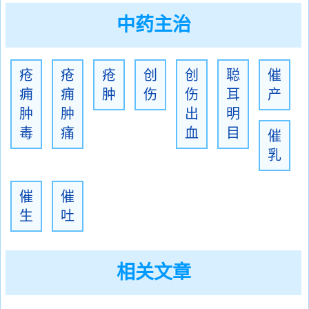
中药主治
疮
疮
疮
创
创
聪
催
痈
痈
肿
伤
伤
耳
产
肿
肿
出
明
毒
痛
血
目
催
乳
催
催
生
吐
相关文章