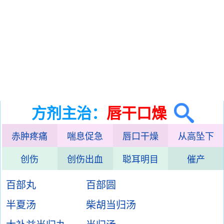
方剂主治：
唇干口燥
赤肿疼痛
喘息促急
唇口干燥
从高坠下
创伤
创伤出血
聪耳明目
催产
百部丸
百部圆
半夏汤
柴胡当归汤