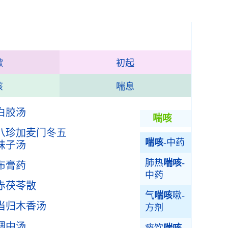
嗽
初起
咳
喘息
白胶汤
喘咳
八珍加麦门冬五
喘咳
-中药
味子汤
肺热
喘咳
-
布膏药
中药
赤茯苓散
气
喘咳
嗽-
当归木香汤
方剂
调中汤