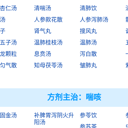
杏仁汤
清喘汤
清肺饮
汤
人参款花散
人参泻肺汤
子
肾气丸
搜风丸
五子汤
温肺桂枝汤
温肺汤
龙颗粒
息贲汤
泻白散
匀气散
知母茯苓汤
皱肺丸
方剂主治：
喘咳
固金汤
补脾胃泻阴火升
参苓饮
阳汤
参苏茶