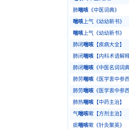
肺
喘咳
《中医词典》
喘咳
上气《幼幼新书》
喘咳
上气《幼幼新书》
肺闭
喘咳
【疾病大全】
肺闭
喘咳
【内科术语解
肺闭
喘咳
《中医名词词
肺劳
喘咳
《医学衷中参
肺劳
喘咳
《医学衷中参
肺热
喘咳
【中药主治】
气
喘咳
嗽【方剂主治】
痰
喘咳
嗽《针灸聚英》