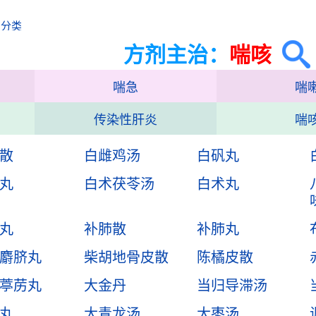
治分类
方剂主治：
喘咳
喘急
喘
传染性肝炎
喘
散
白雌鸡汤
白矾丸
丸
白术茯苓汤
白术丸
丸
补肺散
补肺丸
麝脐丸
柴胡地骨皮散
陈橘皮散
葶苈丸
大金丹
当归导滞汤
丸
大青龙汤
大枣汤