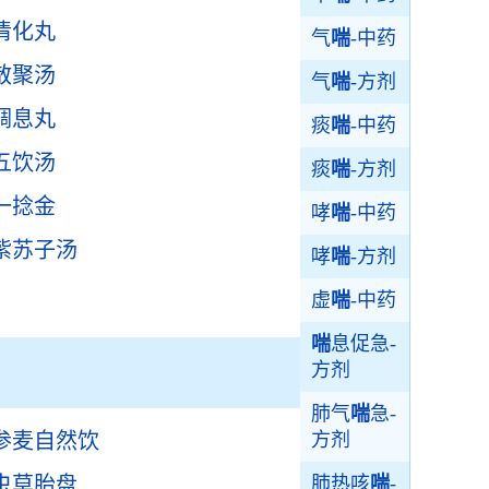
清化丸
气
喘
-中药
散聚汤
气
喘
-方剂
调息丸
痰
喘
-中药
五饮汤
痰
喘
-方剂
一捻金
哮
喘
-中药
紫苏子汤
哮
喘
-方剂
虚
喘
-中药
喘
息促急-
方剂
肺气
喘
急-
参麦自然饮
方剂
虫草胎盘
肺热咳
喘
-