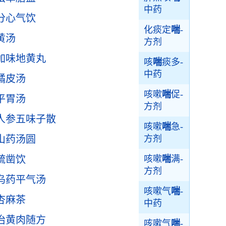
中药
分心气饮
化痰定
喘
-
黄汤
方剂
加味地黄丸
咳
喘
痰多-
中药
橘皮汤
咳嗽
喘
促-
平胃汤
方剂
人参五味子散
咳嗽
喘
急-
山药汤圆
方剂
疏凿饮
咳嗽
喘
满-
方剂
乌药平气汤
咳嗽气
喘
-
杏麻茶
中药
治黄肉随方
咳嗽气
喘
-