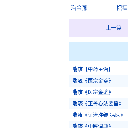
治金煎
枳实
上一篇
喘咳
【中药主治】
喘咳
《医宗金鉴》
喘咳
《医宗金鉴》
喘咳
《正骨心法要旨》
喘咳
《证治准绳·疡医》
喘咳
《中医词典》