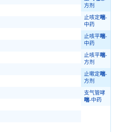
方剂
止咳定
喘
-
中药
止咳平
喘
-
中药
止咳平
喘
-
方剂
止嗽定
喘
-
方剂
支气管哮
喘
-中药