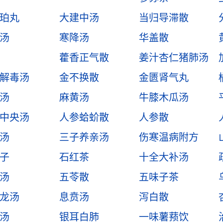
珀丸
大建中汤
当归导滞散
汤
寒降汤
华盖散
藿香正气散
姜汁杏仁猪肺汤
解毒汤
金不换散
金匮肾气丸
汤
麻黄汤
牛膝木瓜汤
中央汤
人参蛤蚧散
人参散
汤
三子养亲汤
伤寒温病附方
子
石红茶
十全大补汤
汤
五苓散
五味子茶
龙汤
息贲汤
泻白散
汤
银耳白肺
一味薯蓣饮