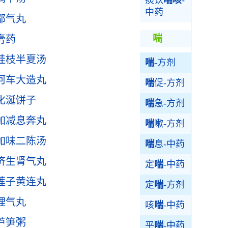
痰饮
喘咳
-
中药
都气丸
喘
膏药
桂枝半夏汤
喘
-方剂
河车大造丸
喘
促-方剂
化涎饼子
喘
急-方剂
加减息奔丸
喘
嗽-方剂
加味二陈汤
喘
息-中药
济生肾气丸
定
喘
-中药
莲子黄连丸
定
喘
-方剂
理气丸
咳
喘
-中药
芦笋粥
平
喘
-中药