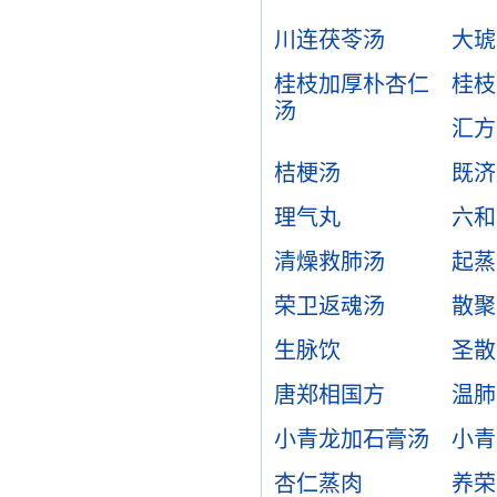
川连茯苓汤
大琥
桂枝加厚朴杏仁
桂枝
汤
汇方
桔梗汤
既济
理气丸
六和
清燥救肺汤
起蒸
荣卫返魂汤
散聚
生脉饮
圣散
唐郑相国方
温肺
小青龙加石膏汤
小青
杏仁蒸肉
养荣