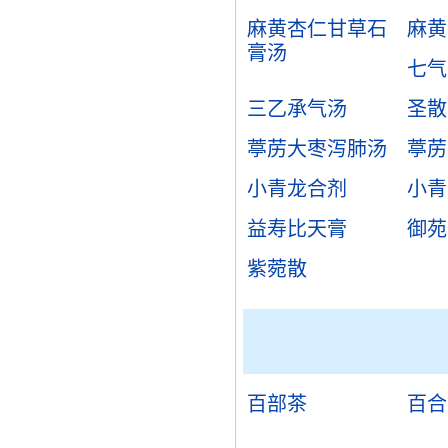
麻黄杏仁甘草石
麻黄
膏汤
七气
三乙承气汤
圣散
葶苈大枣泻肺汤
葶苈
小青龙合剂
小青
益寿比天膏
御苑
紫菀散
百部茶
百合