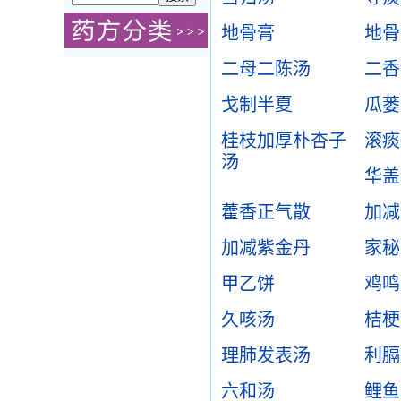
地骨膏
地骨
二母二陈汤
二香
戈制半夏
瓜蒌
桂枝加厚朴杏子
滚痰
汤
华盖
藿香正气散
加减
加减紫金丹
家秘
甲乙饼
鸡鸣
久咳汤
桔梗
理肺发表汤
利膈
六和汤
鲤鱼