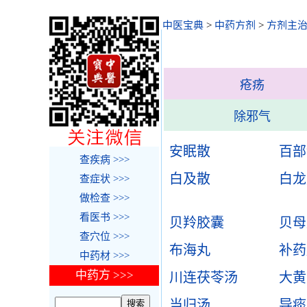
中医宝典
>
中药方剂
>
方剂主
疮疡
除邪气
安眠散
百部
查疾病 >>>
白及散
白龙
查症状 >>>
做检查 >>>
看医书 >>>
贝羚胶囊
贝母
查穴位 >>>
布海丸
补药
中药材 >>>
中药方 >>>
川连茯苓汤
大黄
当归汤
导痰