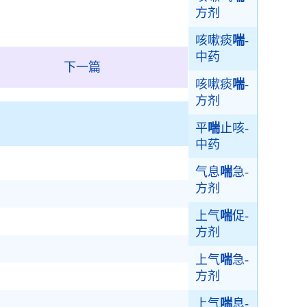
方剂
咳嗽痰
喘
-
中药
下一篇
咳嗽痰
喘
-
方剂
平
喘
止咳-
中药
气息
喘
急-
方剂
上气
喘
促-
方剂
上气
喘
急-
方剂
上气
喘
息-