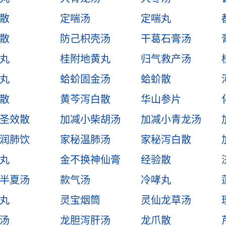
散
定喘汤
定喘丸
散
防己枳壳汤
干葛石膏汤
丸
桂附地黄丸
归气救产汤
丸
蛤蚧固金汤
蛤蚧散
散
黄芩泻白散
华山参片
圣效散
加减小柴胡汤
加减小青龙汤
润肺饮
家秘温肺汤
家秘泻白散
丸
金不换神仙膏
经验散
半夏汤
款气汤
冷哮丸
丸
灵宝烟筒
灵仙龙草汤
汤
龙胆泻肝汤
龙爪散