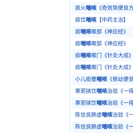
痰火
喘咳
《奇效简便良
痰饮
喘咳
【中药主治】
痰
喘咳
嗽部《神应经》
痰
喘咳
嗽部《神应经》
痰
喘咳
嗽门《针灸大成
痰
喘咳
嗽门《针灸大成
小儿痰壅
喘咳
《慈幼便
寒邪挟饮
喘咳
治验《一
寒邪挟饮
喘咳
治验《一
陈信良肺虚
喘咳
治验《
陈信良肺虚
喘咳
治验《