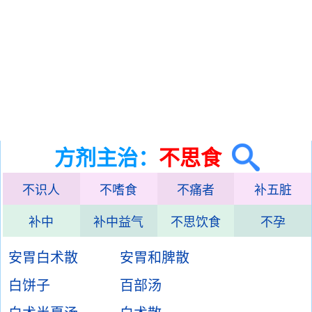
方剂主治：
不思食
不识人
不嗜食
不痛者
补五脏
补中
补中益气
不思饮食
不孕
安胃白术散
安胃和脾散
白饼子
百部汤