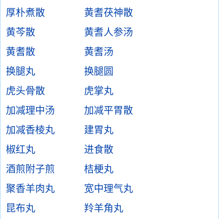
厚朴煮散
黄耆茯神散
黄芩散
黄耆人参汤
黄耆散
黄耆汤
换腿丸
换腿圆
虎头骨散
虎掌丸
加减理中汤
加减平胃散
加减香棱丸
建胃丸
椒红丸
进食散
酒煎附子煎
桔梗丸
聚香羊肉丸
宽中理气丸
昆布丸
羚羊角丸