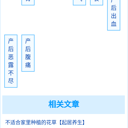
产
后
出
血
产
产
后
后
恶
腹
露
痛
不
尽
相关文章
不适合家里种植的花草【起居养生】