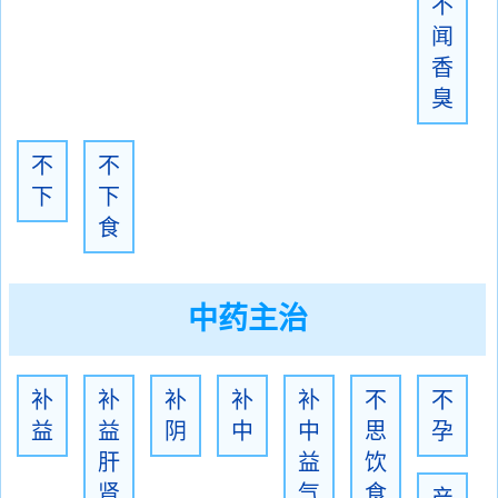
不
闻
香
臭
不
不
下
下
食
中药主治
补
补
补
补
补
不
不
益
益
阴
中
中
思
孕
肝
益
饮
肾
气
食