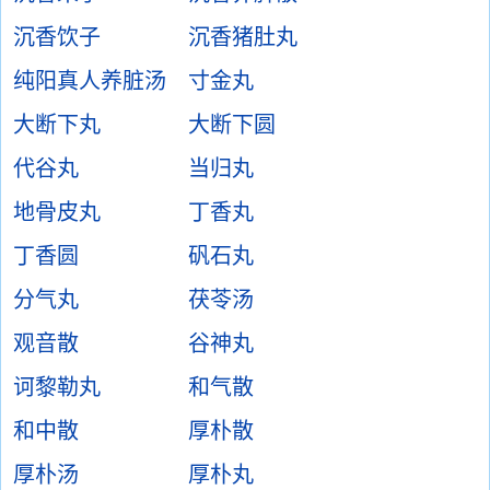
沉香饮子
沉香猪肚丸
纯阳真人养脏汤
寸金丸
大断下丸
大断下圆
代谷丸
当归丸
地骨皮丸
丁香丸
丁香圆
矾石丸
分气丸
茯苓汤
观音散
谷神丸
诃黎勒丸
和气散
和中散
厚朴散
厚朴汤
厚朴丸