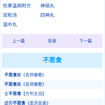
伤寒温病附方
神保丸
双和汤
四神丸
温中丸
上一篇
目录
下一篇
不思食
不思食
案《名师垂教》
不思食
案《名师垂教》
全
不思食
【方剂主治】
虚劳
不思食
《圣济总录》