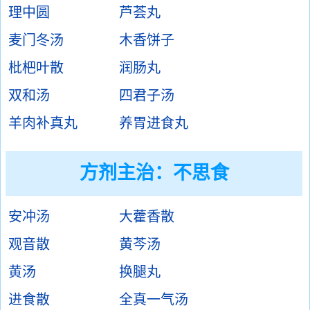
理中圆
芦荟丸
麦门冬汤
木香饼子
枇杷叶散
润肠丸
双和汤
四君子汤
羊肉补真丸
养胃进食丸
方剂主治：
不思食
安冲汤
大藿香散
观音散
黄芩汤
黄汤
换腿丸
进食散
全真一气汤