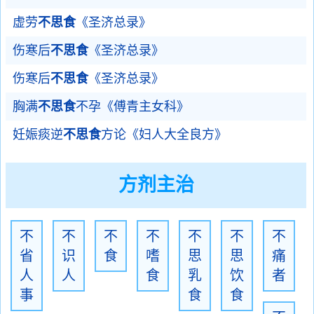
虚劳
不思食
《圣济总录》
伤寒后
不思食
《圣济总录》
伤寒后
不思食
《圣济总录》
胸满
不思食
不孕《傅青主女科》
妊娠痰逆
不思食
方论《妇人大全良方》
方剂主治
不
不
不
不
不
不
不
省
识
食
嗜
思
思
痛
人
人
食
乳
饮
者
事
食
食