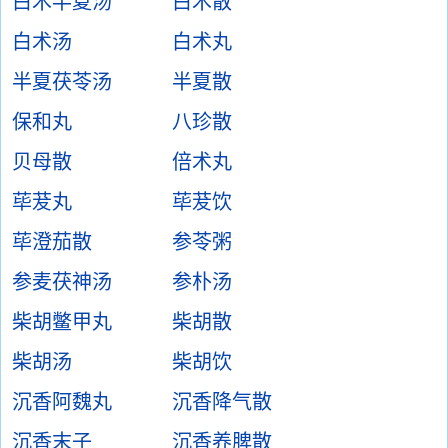
白术半夏汤
白术散
白术汤
白术丸
半夏茯苓汤
半夏散
保和丸
八珍散
贝母散
倍术丸
荜茇丸
荜茇饮
荜澄茄散
参苓粥
参麦茯神汤
参朴汤
柴胡鳖甲丸
柴胡散
柴胡汤
柴胡饮
沉香阿魏丸
沉香降气散
沉香末子
沉香养脾散