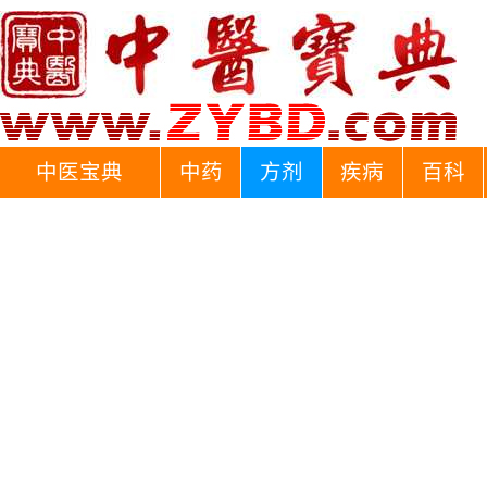
中医宝典
中药
方剂
疾病
百科