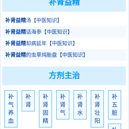
补肾益精
补肾益精
汤【中医知识】
补肾益精
话海参【中医知识】
补肾益精
却病延年【中医知识】
补肾益精
的虫草炖胎盘【中医知识】
方剂主治
补
补
补
补
补
补
补
气
肾
肾
肾
肾
肾
五
养
固
气
水
壮
脏
血
精
阳