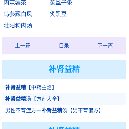
肉苁蓉茶
菟丝子粥
乌参藏白凤
炙黑豆
壮阳狗肉汤
上一篇
目录
下一篇
补肾益精
补肾益精
【中药主治】
补肾益精
汤【方剂大全】
男性不育症方一
补肾益精
汤【男不育偏方】