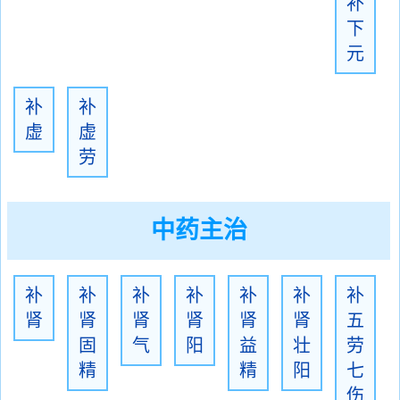
补
下
元
补
补
虚
虚
劳
中药主治
补
补
补
补
补
补
补
肾
肾
肾
肾
肾
肾
五
固
气
阳
益
壮
劳
精
精
阳
七
伤