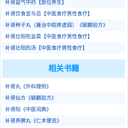
补肾益气中药【部位养生】
补肾饮食宜与忌【中医食疗男性食疗】
补肾种子丸（兼治中脘疼虚弱）《毓麟验方》
补肾壮阳吃韭菜【中医食疗男性食疗】
补肾壮阳的汤【中医食疗男性食疗】
相关书籍
补肾丸《外科理例》
补肾仙方《毓麟验方》
补肾阳《中医词典》
补肾养脾丸《仁术便览》