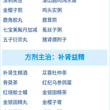
法制黑豆
淮山圆肉炖水鱼
金樱子煎
鸡头实粥
鹿角胶丸
鹿茸煎
七宝美髯丹加减
菟丝子粥
五子衍宗丸
猪肾煨附子
方剂主治：
补肾益精
补肾生精酒
苁蓉杜仲茶
骨萸茶
红杞乌参鸽蛋
红烧蛤士蟆
金锁固精茶
金锁固精丸
金樱子膏