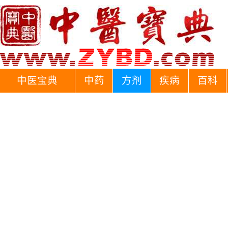
中医宝典
中药
方剂
疾病
百科