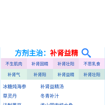
方剂主治：
补肾益精
不生肌肉
补肾固精
补肾壮阳
不思乳食
补肾气
补肾阳
补肾益精
补肾壮阳
冰糖炖海参
补肾益精汤
草灵丹
冬青补汁