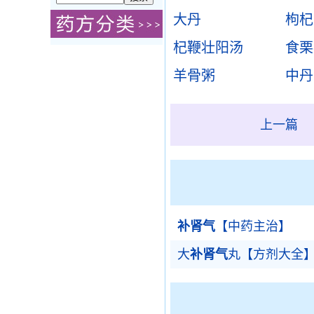
大丹
枸杞
杞鞭壮阳汤
食栗
羊骨粥
中丹
上一篇
补肾气
【中药主治】
大
补肾气
丸【方剂大全