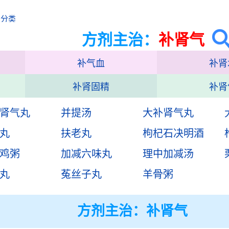
治分类
方剂主治：
补肾气
补气血
补肾
补肾固精
补肾
肾气丸
并提汤
大补肾气丸
丸
扶老丸
枸杞石决明酒
鸡粥
加减六味丸
理中加减汤
丸
菟丝子丸
羊骨粥
方剂主治：
补肾气