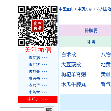
中医宝典
>
中药方剂
>
方剂主
补脾胃
补肾
白术散
八物
查疾病 >>>
大豆糵散
地黄
查症状 >>>
做检查 >>>
枸杞羊肾粥
黄雌
看医书 >>>
木瓜牛膝丸
肾气
查穴位 >>>
中药材 >>>
中药方 >>>