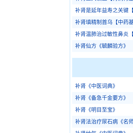
补肾是延年益寿之关键
补肾填精制首乌【中药
补肾温肺治过敏性鼻炎
补肾仙方《毓麟验方》
补肾《中医词典》
补肾《备急千金要方》
补肾《明目至宝》
补肾法治疗尿石病《名