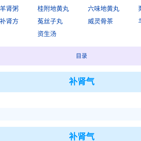
羊肾粥
桂附地黄丸
六味地黄丸
补肾方
菟丝子丸
威灵骨茶
资生汤
目录
补肾气
】
补肾气