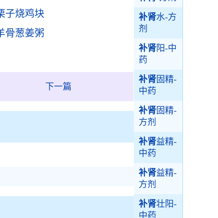
栗子烧鸡块
补肾
水-方
剂
羊骨葱姜粥
补肾
阳-中
药
补肾
固精-
下一篇
中药
补肾
固精-
方剂
补肾
益精-
中药
补肾
益精-
方剂
补肾
壮阳-
中药