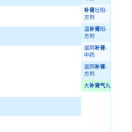
补肾
壮阳-
方剂
温
补肾
阳-
方剂
滋阴
补肾
-
中药
滋阴
补肾
-
方剂
大
补肾气
丸