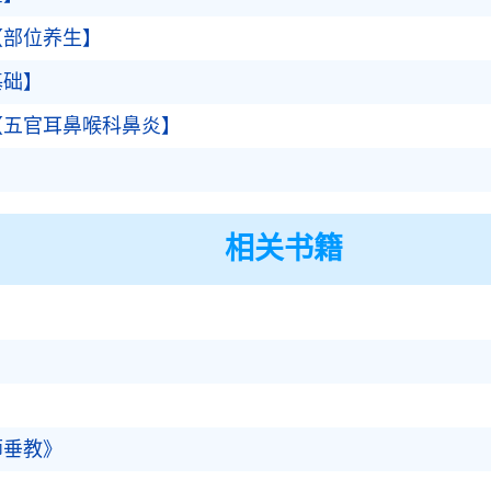
【部位养生】
基础】
【五官耳鼻喉科鼻炎】
相关书籍
师垂教》