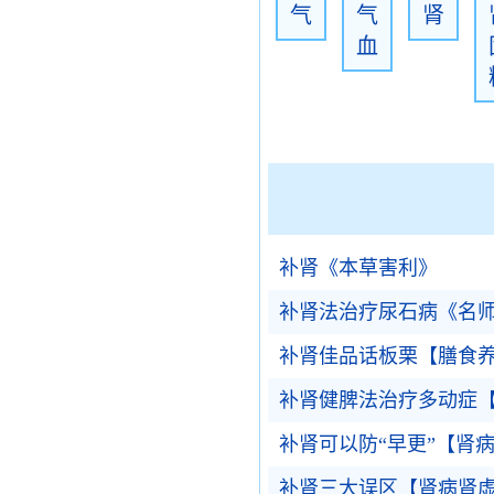
气
气
肾
血
补肾《本草害利》
补肾法治疗尿石病《名
补肾佳品话板栗【膳食
补肾健脾法治疗多动症
补肾可以防“早更”【肾
补肾三大误区【肾病肾