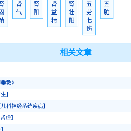
肾
肾
肾
肾
肾
五
五
固
气
阳
益
壮
劳
脏
精
精
阳
七
伤
相关文章
师垂教》
养生】
【儿科神经系统疾病】
病肾虚】
虚】