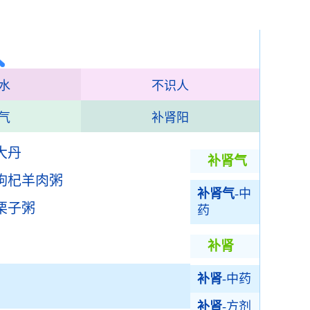
水
不识人
气
补肾阳
大丹
补肾气
枸杞羊肉粥
补肾气
-中
栗子粥
药
补肾
补肾
-中药
补肾
-方剂