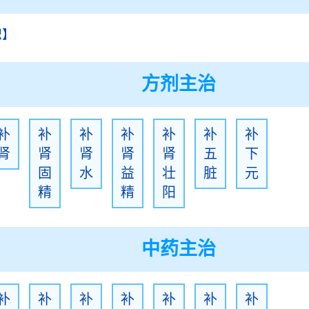
识】
方剂主治
补
补
补
补
补
补
补
肾
肾
肾
肾
肾
五
下
固
水
益
壮
脏
元
精
精
阳
中药主治
补
补
补
补
补
补
补