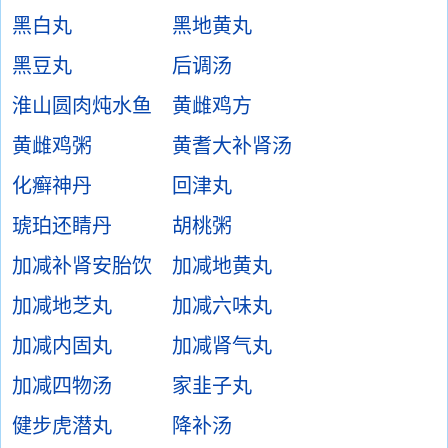
黑白丸
黑地黄丸
黑豆丸
后调汤
淮山圆肉炖水鱼
黄雌鸡方
黄雌鸡粥
黄耆大补肾汤
化癣神丹
回津丸
琥珀还睛丹
胡桃粥
加减补肾安胎饮
加减地黄丸
加减地芝丸
加减六味丸
加减内固丸
加减肾气丸
加减四物汤
家韭子丸
健步虎潜丸
降补汤