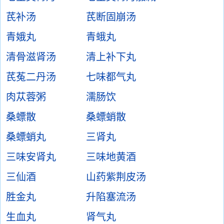
芪补汤
芪断固崩汤
青娥丸
青蛾丸
清骨滋肾汤
清上补下丸
芪菟二丹汤
七味都气丸
肉苁蓉粥
濡肠饮
桑螵散
桑螵蛸散
桑螵蛸丸
三肾丸
三味安肾丸
三味地黄酒
三仙酒
山药紫荆皮汤
胜金丸
升陷塞流汤
生血丸
肾气丸