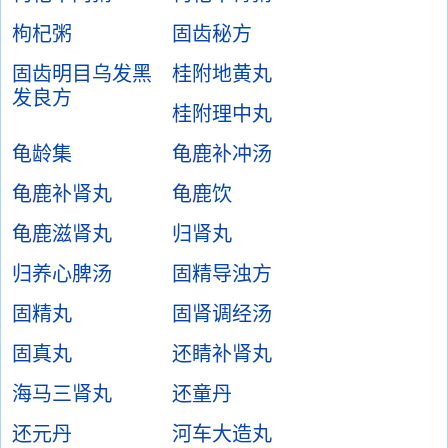
枸杞粥
固齿秘方
固齿明目乌发黑
桂附地黄丸
发良方
桂附理中丸
龟龄集
龟鹿补冲汤
龟鹿补肾丸
龟鹿饮
龟鹿滋肾丸
归肾丸
归养心脾汤
固精导浊方
固精丸
固肾调经汤
固真丸
还睛补肾丸
海马三肾丸
还童丹
还元丹
河车大造丸