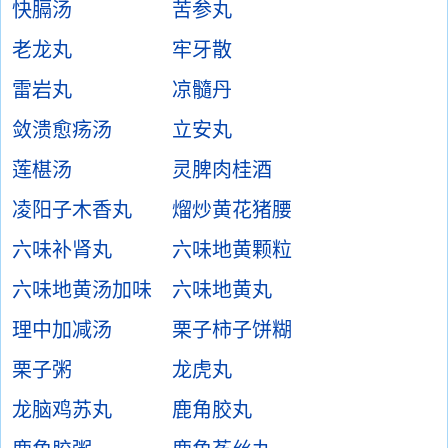
快膈汤
苦参丸
老龙丸
牢牙散
雷岩丸
凉髓丹
敛溃愈疡汤
立安丸
莲椹汤
灵脾肉桂酒
凌阳子木香丸
熘炒黄花猪腰
六味补肾丸
六味地黄颗粒
六味地黄汤加味
六味地黄丸
理中加减汤
栗子柿子饼糊
栗子粥
龙虎丸
龙脑鸡苏丸
鹿角胶丸