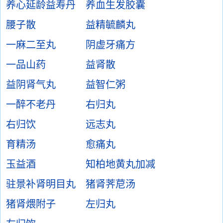
养心延龄益寿丹
养血生发胶囊
腰子散
益精毓麟丸
一麻二至丸
阴虚牙痛方
一品山药
益肾散
益阴肾气丸
益智仁粥
一醉不老丹
右归丸
右归饮
远志丸
育精汤
愈痛丸
玉益酒
知柏地黄丸加减
驻景补肾明目丸
猪肾荠苨汤
猪肾煨附子
左归丸