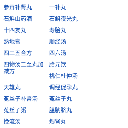
参茸补肾丸
十补丸
石斛山药酒
石斛夜光丸
十四友丸
寿胎丸
熟地膏
顺经汤
四二五合方
四六汤
四物汤二至丸加
胎元饮
减方
桃仁杜仲汤
天雄丸
调经促孕丸
菟丝子补肾汤
菟丝子丸
菟丝子粥
腽肭脐丸
挽流汤
煨肾丸