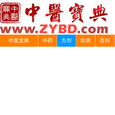
中医宝典
中药
方剂
疾病
百科