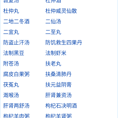
敦复汤
杜仲酒
杜仲丸
杜仲威灵仙散
二地二冬酒
二仙汤
二宜丸
二至丸
防盗止汗汤
防饥救生四果丹
法制黑豆
法制虾米
附苍汤
扶老丸
腐皮白果粥
扶桑清肺丹
茯菟丸
扶元益阴膏
溉喉汤
肝肾兼资汤
肝肾两舒汤
枸杞石决明酒
枸杞羊肉粥
枸杞羊肾粥