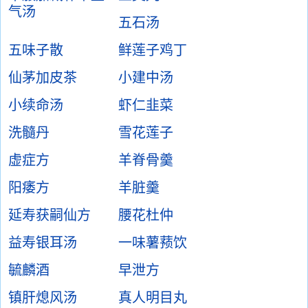
气汤
五石汤
五味子散
鲜莲子鸡丁
仙茅加皮茶
小建中汤
小续命汤
虾仁韭菜
洗髓丹
雪花莲子
虚症方
羊脊骨羹
阳痿方
羊脏羹
延寿获嗣仙方
腰花杜仲
益寿银耳汤
一味薯蓣饮
毓麟酒
早泄方
镇肝熄风汤
真人明目丸