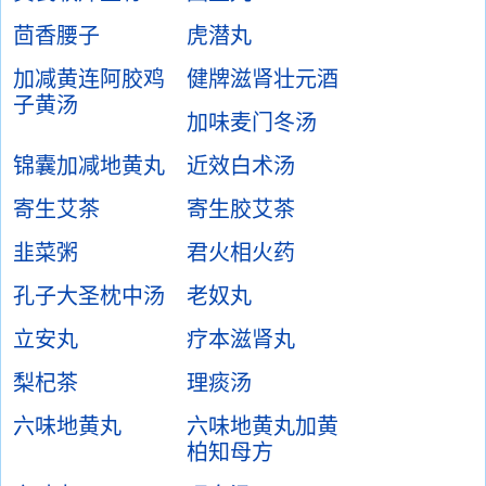
茴香腰子
虎潜丸
加减黄连阿胶鸡
健牌滋肾壮元酒
子黄汤
加味麦门冬汤
锦囊加减地黄丸
近效白术汤
寄生艾茶
寄生胶艾茶
韭菜粥
君火相火药
孔子大圣枕中汤
老奴丸
立安丸
疗本滋肾丸
梨杞茶
理痰汤
六味地黄丸
六味地黄丸加黄
柏知母方