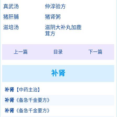
真武汤
仲淳验方
猪肝脯
猪肾粥
滋培汤
滋阴大补丸加鹿
茸方
上一篇
目录
下一篇
补肾
补肾
【中药主治】
补肾
《备急千金要方》
补肾
《备急千金要方》