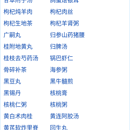
甘草附子汤
鸽蛋烩银耳
枸杞炖羊肉
枸杞肉丝
枸杞生地茶
枸杞羊肾粥
广嗣丸
归参山药猪腰
桂附地黄丸
归脾汤
桂枝去芍药汤
锅巴虾仁
骨碎补茶
海参粥
黑豆丸
黑牛髓煎
黑锡丹
核桃膏
核桃仁粥
核桃粥
黄白术肉桂
黄连阿胶汤
黄芪软炸里脊
回生丸