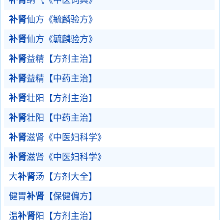
补肾
纳气《中医词典》
补肾
仙方《毓麟验方》
补肾
仙方《毓麟验方》
补肾
益精【方剂主治】
补肾
益精【中药主治】
补肾
壮阳【方剂主治】
补肾
壮阳【中药主治】
补肾
滋肾《中医妇科学》
补肾
滋肾《中医妇科学》
大
补肾
汤【方剂大全】
健胃
补肾
【保健偏方】
温
补肾
阳【方剂主治】