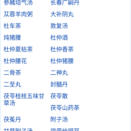
参赭培气汤
长春广嗣丹
苁蓉羊肉粥
大补阴丸
杜车茶
敦复汤
炖猪腰
杜仲酒
杜仲夏枯茶
杜仲香茶
杜仲腰花
杜仲猪腰
二骨茶
二神丸
二至丸
封髓丹
茯苓桂枝五味甘
茯苓散
草汤
茯苓山药茶
茯菟丹
附子汤