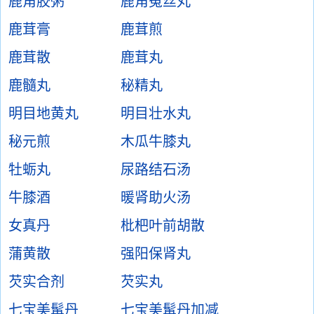
鹿角胶粥
鹿角菟丝丸
鹿茸膏
鹿茸煎
鹿茸散
鹿茸丸
鹿髓丸
秘精丸
明目地黄丸
明目壮水丸
秘元煎
木瓜牛膝丸
牡蛎丸
尿路结石汤
牛膝酒
暖肾助火汤
女真丹
枇杷叶前胡散
蒲黄散
强阳保肾丸
芡实合剂
芡实丸
七宝美髯丹
七宝美髯丹加减