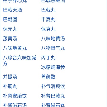
柏子养心丸
巴戟熟地酒
巴戟天酒
巴戟丸
巴戟圆
半夏丸
保元丸
保真丸
菝葜汤
八味地黄汤
八味地黄丸
八物肾气丸
八珍合六味加减
丙丁丸
方
冰糖炖海参
并提汤
萆薢散
补筋丸
补气消痰饮
补肾安胎饮
补肾巴戟丸
补肾磁石汤
补肾磁石丸