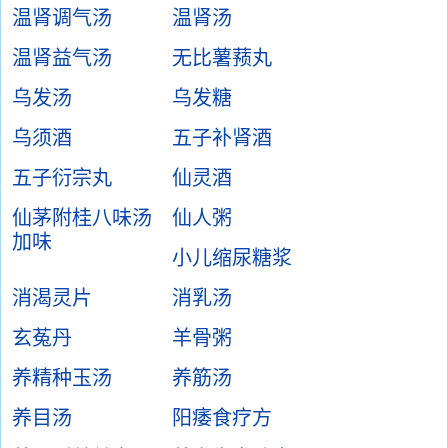
温肾调气汤
温肾汤
温肾益气汤
无比薯蓣丸
乌发汤
乌发糖
乌须酒
五子补肾酒
五子衍宗丸
仙灵酒
仙茅附桂八味汤
仙人粥
加味
小儿缩尿糖浆
消渴灵片
消乳汤
玄菟丹
羊骨粥
养精种玉汤
养筋汤
养目汤
阳痿食疗方