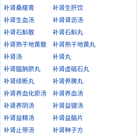
补肾桑椹膏
补肾生肝饮
补肾生血汤
补肾肾沥汤
补肾石斛散
补肾石斛丸
补肾熟干地黄散
补肾熟干地黄丸
补肾汤
补肾丸
补肾腽肭脐丸
补肾虚磁石丸
补肾续断丸
补肾养脾丸
补肾养血化瘀汤
补肾养血汤
补肾养阴汤
补肾益键汤
补肾益精汤
补肾益脑片
补肾止带汤
补肾种子方