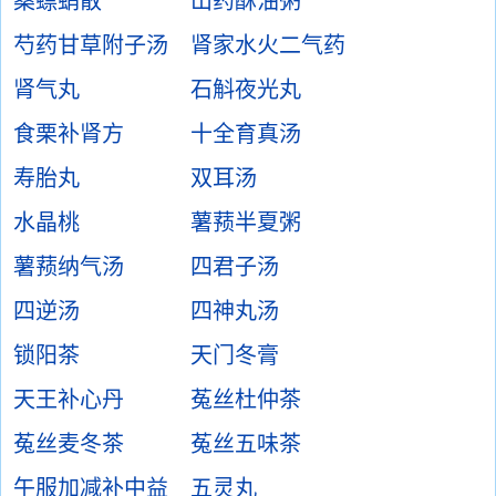
桑螵蛸散
山药酥油粥
芍药甘草附子汤
肾家水火二气药
肾气丸
石斛夜光丸
食栗补肾方
十全育真汤
寿胎丸
双耳汤
水晶桃
薯蓣半夏粥
薯蓣纳气汤
四君子汤
四逆汤
四神丸汤
锁阳茶
天门冬膏
天王补心丹
菟丝杜仲茶
菟丝麦冬茶
菟丝五味茶
午服加减补中益
五灵丸