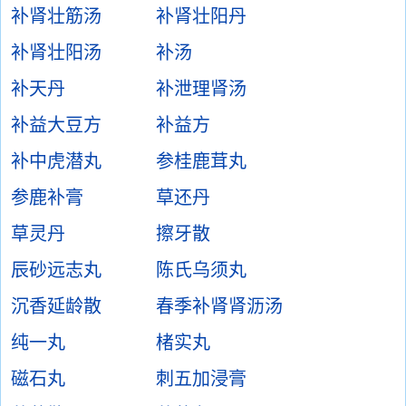
补肾壮筋汤
补肾壮阳丹
补肾壮阳汤
补汤
补天丹
补泄理肾汤
补益大豆方
补益方
补中虎潜丸
参桂鹿茸丸
参鹿补膏
草还丹
草灵丹
擦牙散
辰砂远志丸
陈氏乌须丸
沉香延龄散
春季补肾肾沥汤
纯一丸
楮实丸
磁石丸
刺五加浸膏