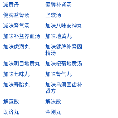
减黄丹
健脾补肾汤
健脾益肾汤
坚软汤
减味肾气汤
加味八味安神丸
加味补益养血汤
加味地黄丸
加味虎潜丸
加味健脾补肾固
精汤
加味明目地黄丸
加味杞菊地黄汤
加味七味丸
加味肾气丸
加味寿胎丸
加味乌须固齿补
肾方
解氛散
解沫散
既济丸
金刚丸