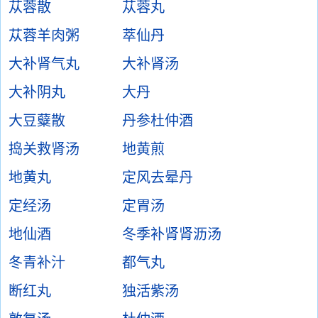
苁蓉散
苁蓉丸
苁蓉羊肉粥
萃仙丹
大补肾气丸
大补肾汤
大补阴丸
大丹
大豆糵散
丹参杜仲酒
捣关救肾汤
地黄煎
地黄丸
定风去晕丹
定经汤
定胃汤
地仙酒
冬季补肾肾沥汤
冬青补汁
都气丸
断红丸
独活紫汤