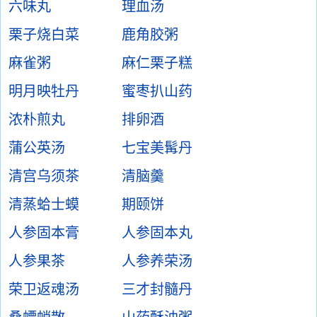
六味丸
理血汤
栗子烧白菜
鹿角胶粥
麻雀粥
麻仁栗子糕
明月映牡丹
蜜枣扒山药
浓朴煎丸
排卵酒
蒲公英汤
七宝美髯丹
清宫乌须茶
清脑羹
清蒸蛤士蟆
期颐饼
人参固本膏
人参固本丸
人参果茶
人参养荣汤
荣卫返魂汤
三才封髓丹