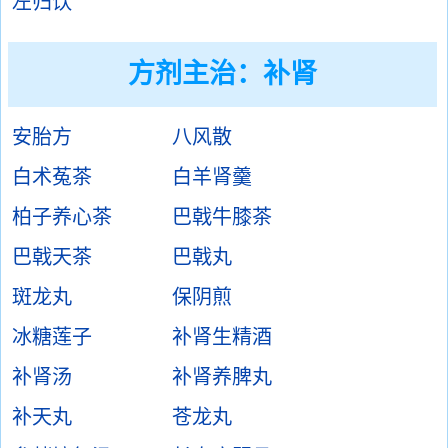
左归饮
方剂主治：
补肾
安胎方
八风散
白术菟茶
白羊肾羹
柏子养心茶
巴戟牛膝茶
巴戟天茶
巴戟丸
斑龙丸
保阴煎
冰糖莲子
补肾生精酒
补肾汤
补肾养脾丸
补天丸
苍龙丸